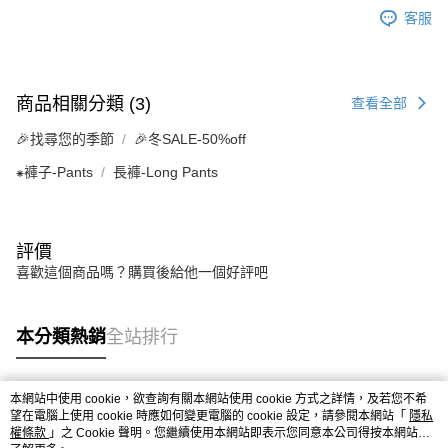
客服
商品相關分類 (3)
查看全部
🎉找尋您的季節
🎉冬SALE-50%off
⁕褲子-Pants
長褲-Long Pants
評價
喜歡這個商品嗎？購買後給他一個好評吧
本分類熱銷
全站排行
本網站中使用 cookie，欲查詢有關本網站使用 cookie 方式之詳情，及若您不希
熱門標籤
望在電腦上使用 cookie 時應如何變更電腦的 cookie 設定，請參閱本網站「
隱私
權條款
」之 Cookie 聲明。您繼續使用本網站即表示您同意本公司得按本網站使