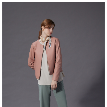
付款後全家取貨---滿2000元免運
【「AFTEE先享後付」結帳流程】
１．於結帳方式選擇「AFTEE先享後付」後，將跳轉至「AFTEE先享後付」
每筆NT$60，滿NT$2,000(含以上)免運費
結帳頁面，進行簡訊認證並確認金額後，即可完成結帳。
２．訂單成立數日內，您將收到繳費通知簡訊。
7-11--滿2000元免運
３．收到繳費通知簡訊後14天內，點擊此簡訊中的連結，可透過四大超商／
每筆NT$60，滿NT$2,000(含以上)免運費
ATM／網路銀行／等多元方式進行付款，方視為交易完成。
※ 請注意：結帳手續完成當下不需立刻繳費，但若您需要取消訂單，請聯絡
付款後7-11取貨---滿2000元免運
購買商品的店家。未經商家同意取消之訂單仍視為有效，需透過AFTEE先享
後付繳納相關費用。
每筆NT$60，滿NT$2,000(含以上)免運費
※ 交易是否成功請以「AFTEE先享後付 」之結帳頁面顯示為準，若有關於
是否繳費成功／繳費後需取消欲退款等相關疑問，請聯繫「AFTEE先享後付
宅配-滿2000元免運
客戶支援中心」
https://netprotections.freshdesk.com/support/home
每筆NT$120，滿NT$2,000(含以上)免運費
【注意事項】
１．透過由恩沛科技股份有限公司提供之「AFTEE先享後付」服務完成之交
易，需依本服務之必要範圍內提供個人資料，並將交易相關給付款項請求債
權轉讓予恩沛科技股份有限公司。
２．關於個人資料處理事宜，請瀏覽以下網址：
https://aftee.tw/terms/#terms3
３．未成年的使用者請事先徵得法定代理人或監護人之同意方可使用
「AFTEE先享後付」，若未經同意申辦者引起之損失，本公司不負相關責
任。
４．使用「AFTEE先享後付」時，將依據個別帳號之用戶狀況，依本公司即
時審查核予不同之上限額度；若仍有額度不足之情形，本公司將視審查結果
請求用戶進行身份認證。