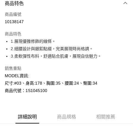
商品特色
信用卡一次付款
商品編號
超商取貨付款
10138147
LINE Pay
商品特色
Apple Pay
1.展現優雅修飾的線條。
2.細腰設計與銀釦點綴，完美展現時尚格調。
悠遊付
3.柔軟彈性布料，舒適貼合肌膚，展現自信魅力。
Google Pay
銷售重點
全盈+PAY
MODEL資訊:
尺寸:#03、身高:178、胸圍:35、腰圍:24、臀圍:34
AFTEE先享後付
商品代號：1S1045100
相關說明
【關於「AFTEE先享後付」】
AFTEE先享後付是「在收到商品之後才付款」的支付方式。 讓您購物簡單
運送方式
便利好安心！
１．簡單：不需註冊會員、不需綁卡、不需儲值。
全家--滿2000元免運
詳細說明
商品規格
相關推薦
２．便利：只要手機號碼，簡訊認證，即可結帳。
每筆NT$60，滿NT$2,000(含以上)免運費
３．安心：先確認商品／服務後，再付款。