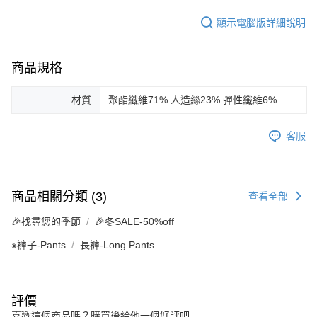
顯示電腦版詳細說明
商品規格
材質
聚酯纖維71% 人造絲23% 彈性纖維6%
客服
商品相關分類 (3)
查看全部
🎉找尋您的季節
🎉冬SALE-50%off
⁕褲子-Pants
長褲-Long Pants
評價
喜歡這個商品嗎？購買後給他一個好評吧