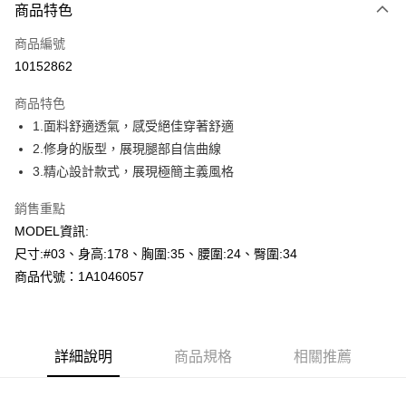
商品特色
信用卡一次付款
商品編號
超商取貨付款
10152862
LINE Pay
商品特色
Apple Pay
1.面料舒適透氣，感受絕佳穿著舒適
2.修身的版型，展現腿部自信曲線
悠遊付
3.精心設計款式，展現極簡主義風格
Google Pay
銷售重點
全盈+PAY
MODEL資訊:
尺寸:#03、身高:178、胸圍:35、腰圍:24、臀圍:34
AFTEE先享後付
商品代號：1A1046057
相關說明
【關於「AFTEE先享後付」】
AFTEE先享後付是「在收到商品之後才付款」的支付方式。 讓您購物簡單
運送方式
便利好安心！
１．簡單：不需註冊會員、不需綁卡、不需儲值。
全家--滿2000元免運
詳細說明
商品規格
相關推薦
２．便利：只要手機號碼，簡訊認證，即可結帳。
每筆NT$60，滿NT$2,000(含以上)免運費
３．安心：先確認商品／服務後，再付款。