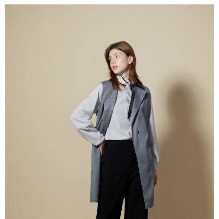
付款後全家取貨---滿2000元免運
【「AFTEE先享後付」結帳流程】
１．於結帳方式選擇「AFTEE先享後付」後，將跳轉至「AFTEE先享後付」
每筆NT$60，滿NT$2,000(含以上)免運費
結帳頁面，進行簡訊認證並確認金額後，即可完成結帳。
２．訂單成立數日內，您將收到繳費通知簡訊。
7-11--滿2000元免運
３．收到繳費通知簡訊後14天內，點擊此簡訊中的連結，可透過四大超商／
每筆NT$60，滿NT$2,000(含以上)免運費
ATM／網路銀行／等多元方式進行付款，方視為交易完成。
※ 請注意：結帳手續完成當下不需立刻繳費，但若您需要取消訂單，請聯絡
付款後7-11取貨---滿2000元免運
購買商品的店家。未經商家同意取消之訂單仍視為有效，需透過AFTEE先享
後付繳納相關費用。
每筆NT$60，滿NT$2,000(含以上)免運費
※ 交易是否成功請以「AFTEE先享後付 」之結帳頁面顯示為準，若有關於
是否繳費成功／繳費後需取消欲退款等相關疑問，請聯繫「AFTEE先享後付
宅配-滿2000元免運
客戶支援中心」
https://netprotections.freshdesk.com/support/home
每筆NT$120，滿NT$2,000(含以上)免運費
【注意事項】
１．透過由恩沛科技股份有限公司提供之「AFTEE先享後付」服務完成之交
易，需依本服務之必要範圍內提供個人資料，並將交易相關給付款項請求債
權轉讓予恩沛科技股份有限公司。
２．關於個人資料處理事宜，請瀏覽以下網址：
https://aftee.tw/terms/#terms3
３．未成年的使用者請事先徵得法定代理人或監護人之同意方可使用
「AFTEE先享後付」，若未經同意申辦者引起之損失，本公司不負相關責
任。
４．使用「AFTEE先享後付」時，將依據個別帳號之用戶狀況，依本公司即
時審查核予不同之上限額度；若仍有額度不足之情形，本公司將視審查結果
請求用戶進行身份認證。