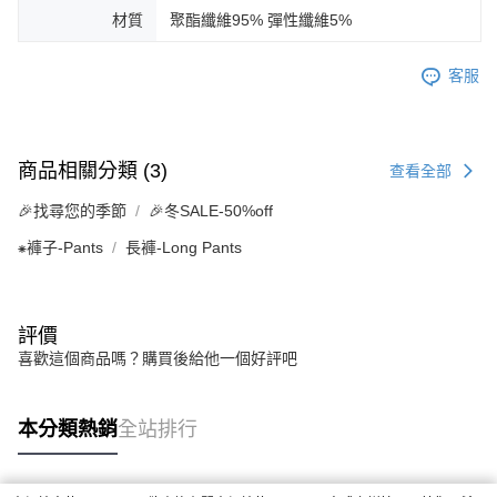
材質
聚酯纖維95% 彈性纖維5%
客服
商品相關分類 (3)
查看全部
🎉找尋您的季節
🎉冬SALE-50%off
⁕褲子-Pants
長褲-Long Pants
評價
喜歡這個商品嗎？購買後給他一個好評吧
本分類熱銷
全站排行