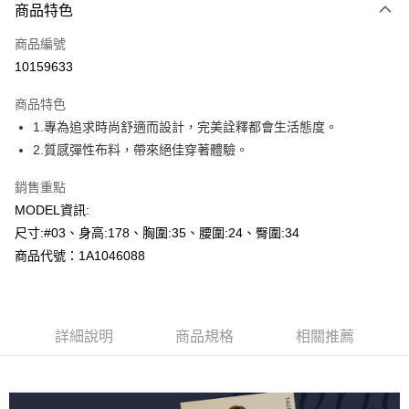
商品特色
信用卡一次付款
商品編號
超商取貨付款
10159633
LINE Pay
商品特色
Apple Pay
1.專為追求時尚舒適而設計，完美詮釋都會生活態度。
2.質感彈性布料，帶來絕佳穿著體驗。
悠遊付
銷售重點
Google Pay
MODEL資訊:
全盈+PAY
尺寸:#03、身高:178、胸圍:35、腰圍:24、臀圍:34
商品代號：1A1046088
AFTEE先享後付
相關說明
【關於「AFTEE先享後付」】
AFTEE先享後付是「在收到商品之後才付款」的支付方式。 讓您購物簡單
運送方式
便利好安心！
詳細說明
商品規格
相關推薦
１．簡單：不需註冊會員、不需綁卡、不需儲值。
全家--滿2000元免運
２．便利：只要手機號碼，簡訊認證，即可結帳。
每筆NT$60，滿NT$2,000(含以上)免運費
３．安心：先確認商品／服務後，再付款。