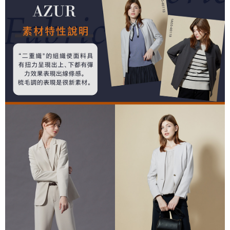
付款後全家取貨---滿2000元免運
【「AFTEE先享後付」結帳流程】
１．於結帳方式選擇「AFTEE先享後付」後，將跳轉至「AFTEE先享後付」
每筆NT$60，滿NT$2,000(含以上)免運費
結帳頁面，進行簡訊認證並確認金額後，即可完成結帳。
２．訂單成立數日內，您將收到繳費通知簡訊。
7-11--滿2000元免運
３．收到繳費通知簡訊後14天內，點擊此簡訊中的連結，可透過四大超商／
每筆NT$60，滿NT$2,000(含以上)免運費
ATM／網路銀行／等多元方式進行付款，方視為交易完成。
※ 請注意：結帳手續完成當下不需立刻繳費，但若您需要取消訂單，請聯絡
付款後7-11取貨---滿2000元免運
購買商品的店家。未經商家同意取消之訂單仍視為有效，需透過AFTEE先享
後付繳納相關費用。
每筆NT$60，滿NT$2,000(含以上)免運費
※ 交易是否成功請以「AFTEE先享後付 」之結帳頁面顯示為準，若有關於
是否繳費成功／繳費後需取消欲退款等相關疑問，請聯繫「AFTEE先享後付
宅配-滿2000元免運
客戶支援中心」
https://netprotections.freshdesk.com/support/home
每筆NT$120，滿NT$2,000(含以上)免運費
【注意事項】
１．透過由恩沛科技股份有限公司提供之「AFTEE先享後付」服務完成之交
易，需依本服務之必要範圍內提供個人資料，並將交易相關給付款項請求債
權轉讓予恩沛科技股份有限公司。
２．關於個人資料處理事宜，請瀏覽以下網址：
https://aftee.tw/terms/#terms3
３．未成年的使用者請事先徵得法定代理人或監護人之同意方可使用
「AFTEE先享後付」，若未經同意申辦者引起之損失，本公司不負相關責
任。
４．使用「AFTEE先享後付」時，將依據個別帳號之用戶狀況，依本公司即
時審查核予不同之上限額度；若仍有額度不足之情形，本公司將視審查結果
請求用戶進行身份認證。