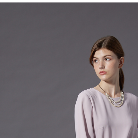
每筆NT$6
※ 請注意
絡購買商品
先享後付
付款後7-1
※ 交易是
每筆NT$6
是否繳費成
付客戶支
宅配-滿20
【注意事
每筆NT$1
１．透過由
交易，需
求債權轉
２．關於
https://aft
３．未成
「AFTE
任。
４．使用「
即時審查
結果請求
５．嚴禁
形，恩沛
動。