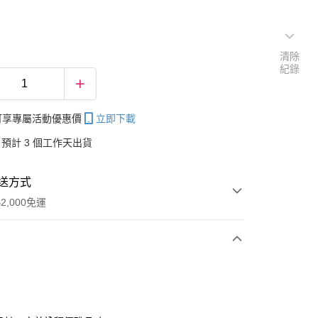
清除
紀錄
帳可享專屬活動優惠價
立即下載
預計 3 個工作天出貨
送方式
2,000免運
次付款
付款