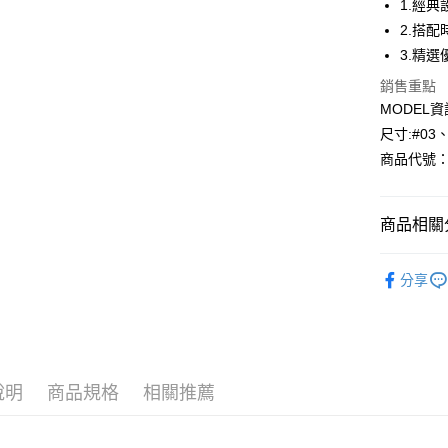
1.經
2.搭
Apple Pay
3.精
悠遊付
銷售重點
MODEL資
Google Pa
尺寸:#03
全盈+PAY
商品代號：1
AFTEE先
相關說明
商品相關分
【關於「A
AFTEE
🎉找尋您
便利好安
運送方式
分享
１．簡單
⁕上身-Top
２．便利
全家--滿2
３．安心
風格精選
每筆NT$6
【「AFT
付款後全家取
１．於結帳
付」結帳
說明
商品規格
相關推薦
每筆NT$6
２．訂單
３．收到繳
7-11--滿
／ATM／