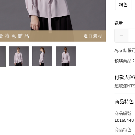
粉色
數量
App 結
預購商品：
付款與運
超取滿NT$
付款方式
商品特色
信用卡一
商品編號
10165448
超商取貨
商品特色
LINE Pay