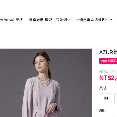
w Arrival-早秋
夏季必備-機能上衣系列✨
✨優惠專區-SALE✨
AZU
App 獨享
NT$4,680
NT$2,
尺寸
04
顏色