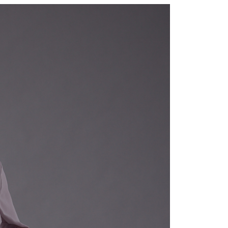
0，滿NT$2,000(含以上)免運費
：結帳手續完成當下不需立刻繳費，但若您需要取消訂單，請聯
的店家。未經商家同意取消之訂單仍視為有效，需透過AFTEE
繳納相關費用。
1取貨---滿2000元免運
否成功請以「AFTEE先享後付 」之結帳頁面顯示為準，若有關於
0，滿NT$2,000(含以上)免運費
功／繳費後需取消欲退款等相關疑問，請聯繫「AFTEE先享後
援中心」
https://netprotections.freshdesk.com/support/home
00元免運
項】
20，滿NT$2,000(含以上)免運費
恩沛科技股份有限公司提供之「AFTEE先享後付」服務完成之
依本服務之必要範圍內提供個人資料，並將交易相關給付款項請
讓予恩沛科技股份有限公司。
個人資料處理事宜，請瀏覽以下網址：
ee.tw/terms/#terms3
年的使用者請事先徵得法定代理人或監護人之同意方可使用
E先享後付」，若未經同意申辦者引起之損失，本公司不負相關責
AFTEE先享後付」時，將依據個別帳號之用戶狀況，依本公司
核予不同之上限額度；若仍有額度不足之情形，本公司將視審查
用戶進行身份認證。
一人註冊多個帳號或使用他人資訊註冊。若發現惡意使用之情
科技股份有限公司將有權停止該用戶之使用額度並採取法律行