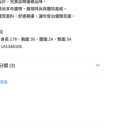
典設計，完美詮釋優雅品味。
配時尚本布腰帶，展現時尚與獨特風格。
選優質面料，舒適親膚，讓你穿出優雅氛圍。
訊:
y
、身高:178、胸圍:35、腰圍:24、臀圍:34
A1346105
享後付
類 (3)
FTEE先享後付」】
先享後付是「在收到商品之後才付款」的支付方式。 讓您購物簡單
的季節
🎉冬SALE-50%off
心！
客服
：不需註冊會員、不需綁卡、不需儲值。
s
上衣-Blouse
：只要手機號碼，簡訊認證，即可結帳。
000元免運
：先確認商品／服務後，再付款。
👉都會女性｜時尚OL系列
0，滿NT$2,000(含以上)免運費
EE先享後付」結帳流程】
貨---滿2000元免運
方式選擇「AFTEE先享後付」後，將跳轉至「AFTEE先享後
頁面，進行簡訊認證並確認金額後，即可完成結帳。
0，滿NT$2,000(含以上)免運費
成立數日內，您將收到繳費通知簡訊。
費通知簡訊後14天內，點擊此簡訊中的連結，可透過四大超商
2000元免運
網路銀行／等多元方式進行付款，方視為交易完成。