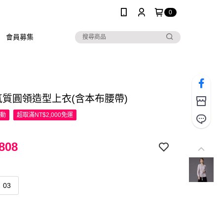
0
會員募集
R氣質圓領造型上衣(含本布腰帶)
活動
超取滿NT$2,000免運
808
03