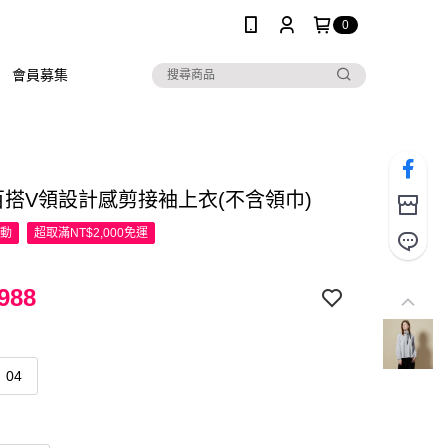
0
會員募集
R百搭V領設計感剪接袖上衣(不含領巾)
活動
超取滿NT$2,000免運
988
04