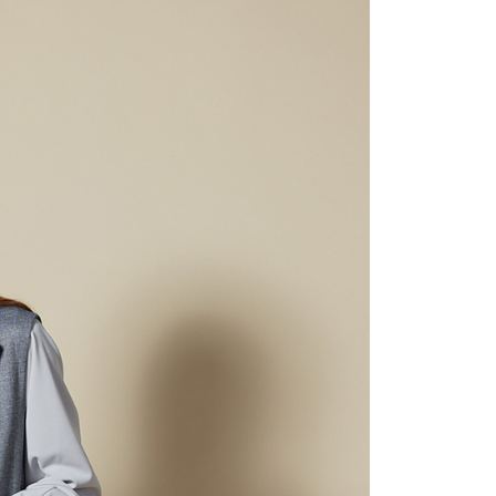
0，滿NT$2,000(含以上)免運費
：結帳手續完成當下不需立刻繳費，但若您需要取消訂單，請聯
的店家。未經商家同意取消之訂單仍視為有效，需透過AFTEE
繳納相關費用。
1取貨---滿2000元免運
否成功請以「AFTEE先享後付 」之結帳頁面顯示為準，若有關於
0，滿NT$2,000(含以上)免運費
功／繳費後需取消欲退款等相關疑問，請聯繫「AFTEE先享後
援中心」
https://netprotections.freshdesk.com/support/home
00元免運
項】
20，滿NT$2,000(含以上)免運費
恩沛科技股份有限公司提供之「AFTEE先享後付」服務完成之
依本服務之必要範圍內提供個人資料，並將交易相關給付款項請
讓予恩沛科技股份有限公司。
個人資料處理事宜，請瀏覽以下網址：
ee.tw/terms/#terms3
年的使用者請事先徵得法定代理人或監護人之同意方可使用
E先享後付」，若未經同意申辦者引起之損失，本公司不負相關責
AFTEE先享後付」時，將依據個別帳號之用戶狀況，依本公司
核予不同之上限額度；若仍有額度不足之情形，本公司將視審查
用戶進行身份認證。
一人註冊多個帳號或使用他人資訊註冊。若發現惡意使用之情
科技股份有限公司將有權停止該用戶之使用額度並採取法律行