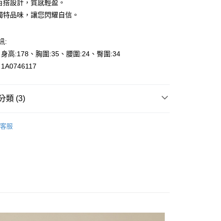
約百搭設計，質感輕盈。
現獨特品味，讓您閃耀自信。
訊:
、身高:178、胸圍:35、腰圍:24、臀圍:34
y
A0746117
享後付
類 (3)
FTEE先享後付」】
的季節
🎉冬SALE-50%off
先享後付是「在收到商品之後才付款」的支付方式。 讓您購物簡單
客服
心！
s
上衣-Blouse
：不需註冊會員、不需綁卡、不需儲值。
：只要手機號碼，簡訊認證，即可結帳。
👉都會女性｜時尚OL系列
000元免運
：先確認商品／服務後，再付款。
0，滿NT$2,000(含以上)免運費
EE先享後付」結帳流程】
貨---滿2000元免運
方式選擇「AFTEE先享後付」後，將跳轉至「AFTEE先享後
頁面，進行簡訊認證並確認金額後，即可完成結帳。
0，滿NT$2,000(含以上)免運費
成立數日內，您將收到繳費通知簡訊。
費通知簡訊後14天內，點擊此簡訊中的連結，可透過四大超商
2000元免運
網路銀行／等多元方式進行付款，方視為交易完成。