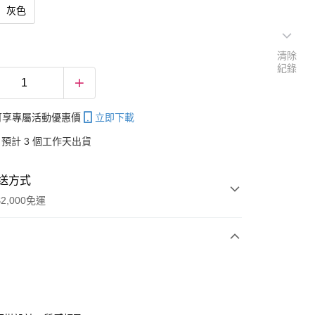
灰色
清除
紀錄
帳可享專屬活動優惠價
立即下載
預計 3 個工作天出貨
送方式
2,000免運
次付款
付款