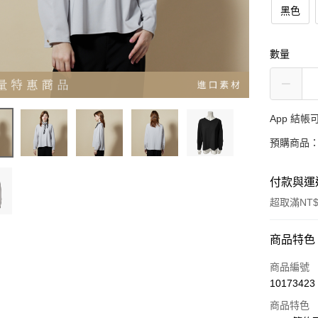
黑色
數量
App 結
預購商品：
付款與運
超取滿NT$
付款方式
商品特色
信用卡一
商品編號
10173423
超商取貨
商品特色
LINE Pay