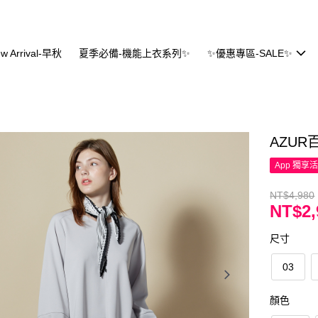
w Arrival-早秋
夏季必備-機能上衣系列✨
✨優惠專區-SALE✨
AZU
App 獨享
NT$4,980
NT$2,
尺寸
03
顏色