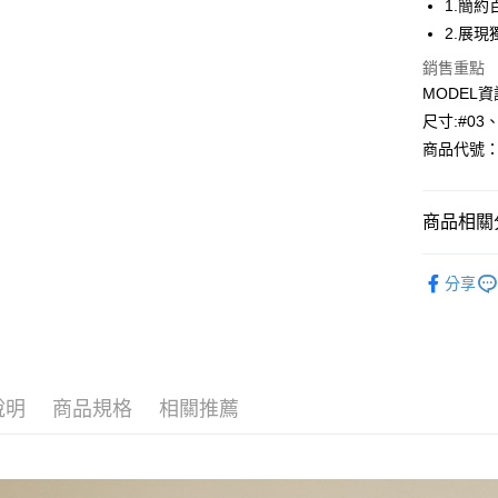
1.簡
2.展
Apple Pay
銷售重點
悠遊付
MODEL資
尺寸:#03
Google Pa
商品代號：1
全盈+PAY
AFTEE先
商品相關分
相關說明
【關於「A
🎉找尋您
AFTEE
分享
便利好安
運送方式
⁕上身-Top
１．簡單
２．便利
風格精選
全家--滿2
３．安心
每筆NT$6
【「AFT
說明
商品規格
相關推薦
付款後全家取
１．於結帳
付」結帳
每筆NT$6
２．訂單
３．收到繳
7-11--滿
／ATM／