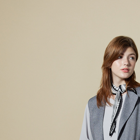
每筆NT$6
※ 請注意
絡購買商品
先享後付
付款後7-1
※ 交易是
每筆NT$6
是否繳費成
付客戶支
宅配-滿20
【注意事
每筆NT$1
１．透過由
交易，需
求債權轉
２．關於
https://aft
３．未成
「AFTE
任。
４．使用「
即時審查
結果請求
５．嚴禁
形，恩沛
動。