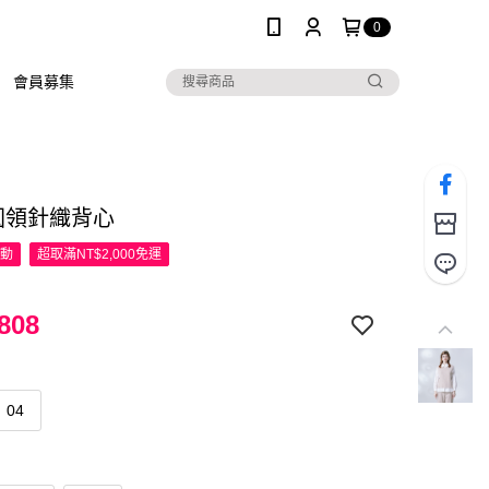
0
會員募集
R圓領針織背心
活動
超取滿NT$2,000免運
808
04