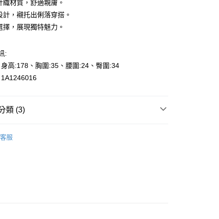
軟針織材質，舒適親膚。
搭設計，襯托出俐落穿搭。
尚選擇，展現獨特魅力。
訊:
y
、身高:178、胸圍:35、腰圍:24、臀圍:34
A1246016
享後付
類 (3)
FTEE先享後付」】
先享後付是「在收到商品之後才付款」的支付方式。 讓您購物簡單
的季節
🎉冬SALE-50%off
心！
客服
：不需註冊會員、不需綁卡、不需儲值。
s
針織-Knit
：只要手機號碼，簡訊認證，即可結帳。
000元免運
：先確認商品／服務後，再付款。
👉都會女性｜時尚OL系列
0，滿NT$2,000(含以上)免運費
EE先享後付」結帳流程】
貨---滿2000元免運
方式選擇「AFTEE先享後付」後，將跳轉至「AFTEE先享後
頁面，進行簡訊認證並確認金額後，即可完成結帳。
0，滿NT$2,000(含以上)免運費
成立數日內，您將收到繳費通知簡訊。
費通知簡訊後14天內，點擊此簡訊中的連結，可透過四大超商
2000元免運
網路銀行／等多元方式進行付款，方視為交易完成。