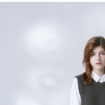
每筆NT$6
※ 請注意
絡購買商品
先享後付
付款後7-1
※ 交易是
每筆NT$6
是否繳費成
付客戶支
宅配-滿20
【注意事
每筆NT$1
１．透過由
交易，需
求債權轉
２．關於
https://aft
３．未成
「AFTE
任。
４．使用「
即時審查
結果請求
５．嚴禁
形，恩沛
動。