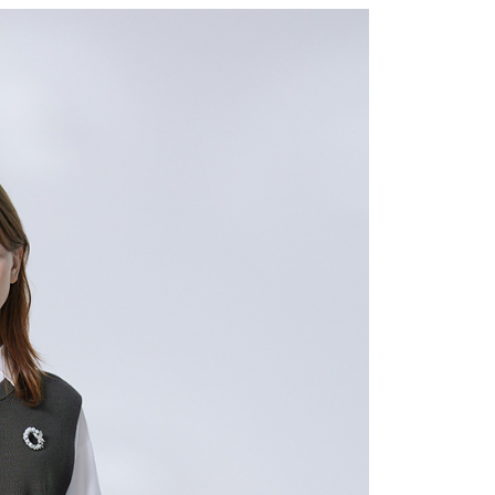
0，滿NT$2,000(含以上)免運費
：結帳手續完成當下不需立刻繳費，但若您需要取消訂單，請聯
的店家。未經商家同意取消之訂單仍視為有效，需透過AFTEE
繳納相關費用。
1取貨---滿2000元免運
否成功請以「AFTEE先享後付 」之結帳頁面顯示為準，若有關於
0，滿NT$2,000(含以上)免運費
功／繳費後需取消欲退款等相關疑問，請聯繫「AFTEE先享後
援中心」
https://netprotections.freshdesk.com/support/home
00元免運
項】
20，滿NT$2,000(含以上)免運費
恩沛科技股份有限公司提供之「AFTEE先享後付」服務完成之
依本服務之必要範圍內提供個人資料，並將交易相關給付款項請
讓予恩沛科技股份有限公司。
個人資料處理事宜，請瀏覽以下網址：
ee.tw/terms/#terms3
年的使用者請事先徵得法定代理人或監護人之同意方可使用
E先享後付」，若未經同意申辦者引起之損失，本公司不負相關責
AFTEE先享後付」時，將依據個別帳號之用戶狀況，依本公司
核予不同之上限額度；若仍有額度不足之情形，本公司將視審查
用戶進行身份認證。
一人註冊多個帳號或使用他人資訊註冊。若發現惡意使用之情
科技股份有限公司將有權停止該用戶之使用額度並採取法律行