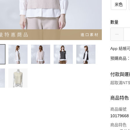
米色
數量
App 結
預購商品：
付款與運
超取滿NT$
付款方式
商品特色
信用卡一
商品編號
10179668
超商取貨
商品特色
LINE Pay