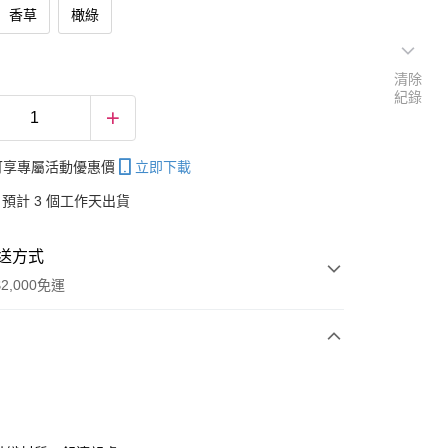
香草
橄綠
清除
紀錄
帳可享專屬活動優惠價
立即下載
預計 3 個工作天出貨
送方式
2,000免運
次付款
付款