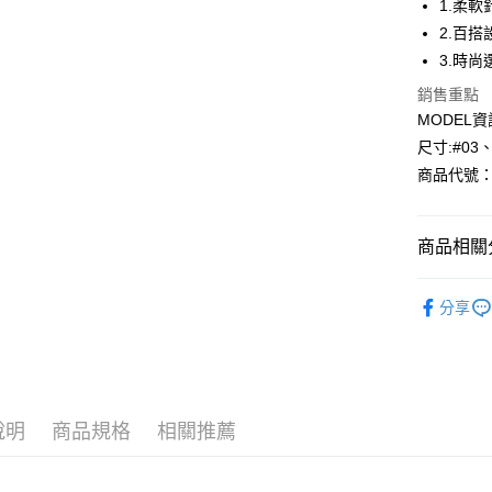
1.柔
2.百
Apple Pay
3.時
悠遊付
銷售重點
MODEL資
Google Pa
尺寸:#03
全盈+PAY
商品代號：1
AFTEE先
相關說明
商品相關分
【關於「A
AFTEE
🎉找尋您
便利好安
運送方式
分享
１．簡單
⁕上身-Top
２．便利
全家--滿2
３．安心
風格精選
每筆NT$6
【「AFT
付款後全家取
１．於結帳
付」結帳
說明
商品規格
相關推薦
每筆NT$6
２．訂單
３．收到繳
7-11--滿
／ATM／