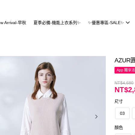
w Arrival-早秋
夏季必備-機能上衣系列✨
✨優惠專區-SALE✨
AZU
App 獨享
NT$4,680
NT$2,
尺寸
03
顏色