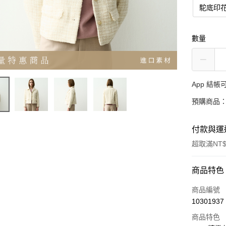
駝底印
數量
App 結
預購商品：
付款與運
超取滿NT$
付款方式
商品特色
信用卡一
商品編號
10301937
超商取貨
商品特色
LINE Pay