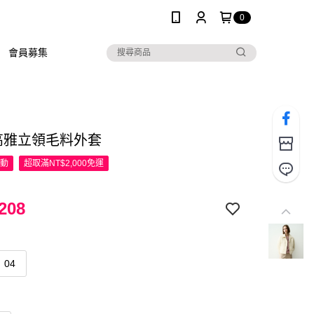
0
會員募集
R高雅立領毛料外套
活動
超取滿NT$2,000免運
208
04