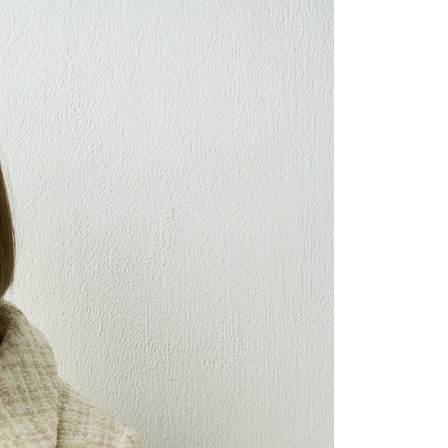
0，滿NT$2,000(含以上)免運費
：結帳手續完成當下不需立刻繳費，但若您需要取消訂單，請聯
的店家。未經商家同意取消之訂單仍視為有效，需透過AFTEE
繳納相關費用。
1取貨---滿2000元免運
否成功請以「AFTEE先享後付 」之結帳頁面顯示為準，若有關於
0，滿NT$2,000(含以上)免運費
功／繳費後需取消欲退款等相關疑問，請聯繫「AFTEE先享後
援中心」
https://netprotections.freshdesk.com/support/home
00元免運
項】
20，滿NT$2,000(含以上)免運費
恩沛科技股份有限公司提供之「AFTEE先享後付」服務完成之
依本服務之必要範圍內提供個人資料，並將交易相關給付款項請
讓予恩沛科技股份有限公司。
個人資料處理事宜，請瀏覽以下網址：
ee.tw/terms/#terms3
年的使用者請事先徵得法定代理人或監護人之同意方可使用
E先享後付」，若未經同意申辦者引起之損失，本公司不負相關責
AFTEE先享後付」時，將依據個別帳號之用戶狀況，依本公司
核予不同之上限額度；若仍有額度不足之情形，本公司將視審查
用戶進行身份認證。
一人註冊多個帳號或使用他人資訊註冊。若發現惡意使用之情
科技股份有限公司將有權停止該用戶之使用額度並採取法律行