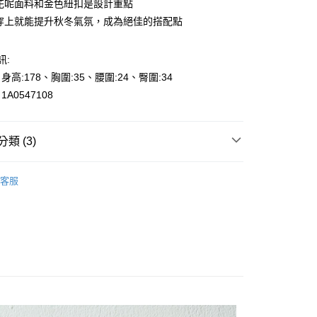
緻花呢面料和金色紐扣是設計重點
單穿上就能提升秋冬氣氛，成為絕佳的搭配點
訊:
、身高:178、胸圍:35、腰圍:24、臀圍:34
y
A0547108
享後付
類 (3)
FTEE先享後付」】
的季節
🎉冬SALE-50%off
先享後付是「在收到商品之後才付款」的支付方式。 讓您購物簡單
客服
心！
et
：不需註冊會員、不需綁卡、不需儲值。
：只要手機號碼，簡訊認證，即可結帳。
👉都會女性｜時尚OL系列
000元免運
：先確認商品／服務後，再付款。
0，滿NT$2,000(含以上)免運費
EE先享後付」結帳流程】
貨---滿2000元免運
方式選擇「AFTEE先享後付」後，將跳轉至「AFTEE先享後
頁面，進行簡訊認證並確認金額後，即可完成結帳。
0，滿NT$2,000(含以上)免運費
成立數日內，您將收到繳費通知簡訊。
費通知簡訊後14天內，點擊此簡訊中的連結，可透過四大超商
2000元免運
網路銀行／等多元方式進行付款，方視為交易完成。