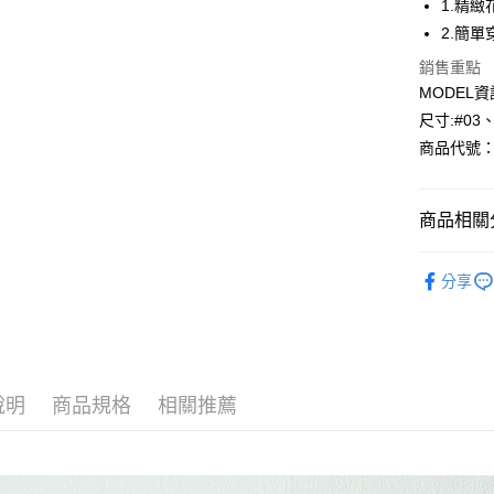
1.精
2.簡
Apple Pay
銷售重點
悠遊付
MODEL資
尺寸:#03
Google Pa
商品代號：1
全盈+PAY
AFTEE先
商品相關分
相關說明
【關於「A
🎉找尋您
AFTEE
分享
便利好安
運送方式
⁕外套-Jack
１．簡單
２．便利
風格精選
全家--滿2
３．安心
每筆NT$6
【「AFT
說明
商品規格
相關推薦
付款後全家取
１．於結帳
付」結帳
每筆NT$6
２．訂單
３．收到繳
7-11--滿
／ATM／