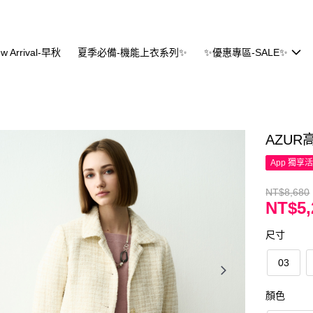
w Arrival-早秋
夏季必備-機能上衣系列✨
✨優惠專區-SALE✨
AZU
App 獨享
NT$8,680
NT$5,
尺寸
03
顏色