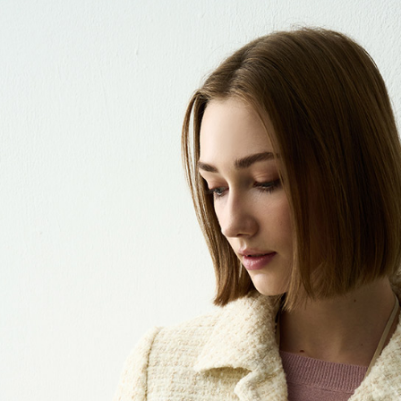
每筆NT$6
※ 請注意
絡購買商品
先享後付
付款後7-1
※ 交易是
每筆NT$6
是否繳費成
付客戶支
宅配-滿20
【注意事
每筆NT$1
１．透過由
交易，需
求債權轉
２．關於
https://aft
３．未成
「AFTE
任。
４．使用「
即時審查
結果請求
５．嚴禁
形，恩沛
動。