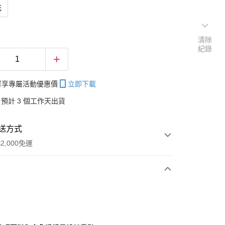
花
清除
紀錄
帳可享專屬活動優惠價
立即下載
預計 3 個工作天出貨
送方式
2,000免運
次付款
付款