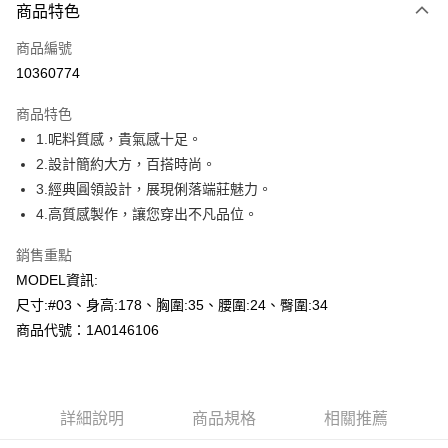
商品特色
信用卡一次付款
商品編號
超商取貨付款
10360774
LINE Pay
商品特色
Apple Pay
1.呢料質感，貴氣感十足。
2.設計簡約大方，百搭時尚。
悠遊付
3.經典圓領設計，展現俐落端莊魅力。
Google Pay
4.高質感製作，讓您穿出不凡品位。
全盈+PAY
銷售重點
MODEL資訊:
AFTEE先享後付
尺寸:#03、身高:178、胸圍:35、腰圍:24、臀圍:34
相關說明
商品代號：1A0146106
【關於「AFTEE先享後付」】
AFTEE先享後付是「在收到商品之後才付款」的支付方式。 讓您購物簡單
運送方式
便利好安心！
１．簡單：不需註冊會員、不需綁卡、不需儲值。
全家--滿2000元免運
２．便利：只要手機號碼，簡訊認證，即可結帳。
每筆NT$60，滿NT$2,000(含以上)免運費
詳細說明
商品規格
相關推薦
３．安心：先確認商品／服務後，再付款。