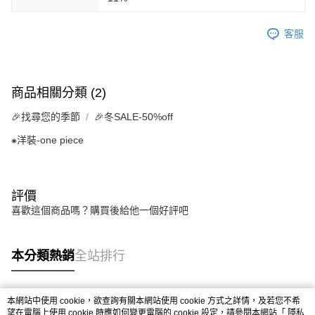
客服
商品相關分類 (2)
🎉找尋您的季節
🎉冬SALE-50%off
⁕洋裝-one piece
評價
喜歡這個商品嗎？購買後給他一個好評吧
本分類熱銷
全站排行
本網站中使用 cookie，欲查詢有關本網站使用 cookie 方式之詳情，及若您不希
熱門標籤
望在電腦上使用 cookie 時應如何變更電腦的 cookie 設定，請參閱本網站「
隱私