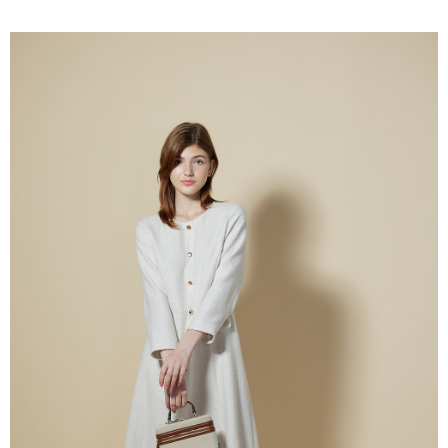
付款後全家取貨---滿2000元免運
【「AFTEE先享後付」結帳流程】
１．於結帳方式選擇「AFTEE先享後付」後，將跳轉至「AFTEE先享後付」
每筆NT$60，滿NT$2,000(含以上)免運費
結帳頁面，進行簡訊認證並確認金額後，即可完成結帳。
２．訂單成立數日內，您將收到繳費通知簡訊。
7-11--滿2000元免運
３．收到繳費通知簡訊後14天內，點擊此簡訊中的連結，可透過四大超商／
每筆NT$60，滿NT$2,000(含以上)免運費
ATM／網路銀行／等多元方式進行付款，方視為交易完成。
※ 請注意：結帳手續完成當下不需立刻繳費，但若您需要取消訂單，請聯絡
付款後7-11取貨---滿2000元免運
購買商品的店家。未經商家同意取消之訂單仍視為有效，需透過AFTEE先享
後付繳納相關費用。
每筆NT$60，滿NT$2,000(含以上)免運費
※ 交易是否成功請以「AFTEE先享後付 」之結帳頁面顯示為準，若有關於
是否繳費成功／繳費後需取消欲退款等相關疑問，請聯繫「AFTEE先享後付
宅配-滿2000元免運
客戶支援中心」
https://netprotections.freshdesk.com/support/home
每筆NT$120，滿NT$2,000(含以上)免運費
【注意事項】
１．透過由恩沛科技股份有限公司提供之「AFTEE先享後付」服務完成之交
易，需依本服務之必要範圍內提供個人資料，並將交易相關給付款項請求債
權轉讓予恩沛科技股份有限公司。
２．關於個人資料處理事宜，請瀏覽以下網址：
https://aftee.tw/terms/#terms3
３．未成年的使用者請事先徵得法定代理人或監護人之同意方可使用
「AFTEE先享後付」，若未經同意申辦者引起之損失，本公司不負相關責
任。
４．使用「AFTEE先享後付」時，將依據個別帳號之用戶狀況，依本公司即
時審查核予不同之上限額度；若仍有額度不足之情形，本公司將視審查結果
請求用戶進行身份認證。