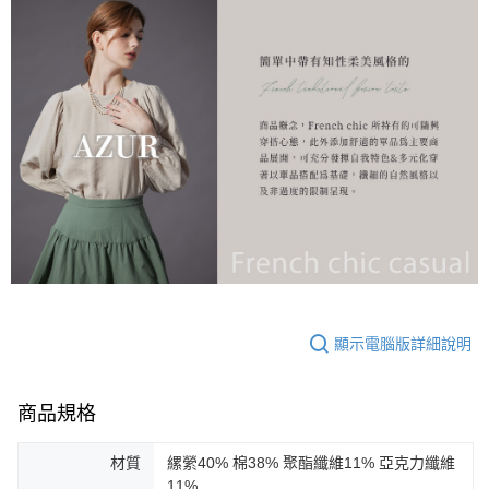
顯示電腦版詳細說明
商品規格
材質
縲縈40% 棉38% 聚酯纖維11% 亞克力纖維
11%