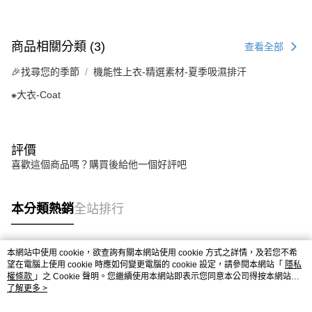
商品相關分類 (3)
查看全部
🎉找尋您的季節
機能性上衣-精選素材-夏季吸濕排汗
⁕大衣-Coat
評價
喜歡這個商品嗎？購買後給他一個好評吧
本分類熱銷
全站排行
本網站中使用 cookie，欲查詢有關本網站使用 cookie 方式之詳情，及若您不希
熱門標籤
望在電腦上使用 cookie 時應如何變更電腦的 cookie 設定，請參閱本網站「
隱私
權條款
」之 Cookie 聲明。您繼續使用本網站即表示您同意本公司得按本網站使
用條款之 Cookie 聲明使用 cookie。
了解更多 >