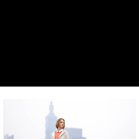
付款後全家取貨---滿2000元免運
【「AFTEE先享後付」結帳流程】
１．於結帳方式選擇「AFTEE先享後付」後，將跳轉至「AFTEE先享後付」
每筆NT$60，滿NT$2,000(含以上)免運費
結帳頁面，進行簡訊認證並確認金額後，即可完成結帳。
２．訂單成立數日內，您將收到繳費通知簡訊。
7-11--滿2000元免運
３．收到繳費通知簡訊後14天內，點擊此簡訊中的連結，可透過四大超商／
每筆NT$60，滿NT$2,000(含以上)免運費
ATM／網路銀行／等多元方式進行付款，方視為交易完成。
※ 請注意：結帳手續完成當下不需立刻繳費，但若您需要取消訂單，請聯絡
付款後7-11取貨---滿2000元免運
購買商品的店家。未經商家同意取消之訂單仍視為有效，需透過AFTEE先享
後付繳納相關費用。
每筆NT$60，滿NT$2,000(含以上)免運費
※ 交易是否成功請以「AFTEE先享後付 」之結帳頁面顯示為準，若有關於
是否繳費成功／繳費後需取消欲退款等相關疑問，請聯繫「AFTEE先享後付
宅配-滿2000元免運
客戶支援中心」
https://netprotections.freshdesk.com/support/home
每筆NT$120，滿NT$2,000(含以上)免運費
【注意事項】
１．透過由恩沛科技股份有限公司提供之「AFTEE先享後付」服務完成之交
易，需依本服務之必要範圍內提供個人資料，並將交易相關給付款項請求債
權轉讓予恩沛科技股份有限公司。
２．關於個人資料處理事宜，請瀏覽以下網址：
https://aftee.tw/terms/#terms3
３．未成年的使用者請事先徵得法定代理人或監護人之同意方可使用
「AFTEE先享後付」，若未經同意申辦者引起之損失，本公司不負相關責
任。
４．使用「AFTEE先享後付」時，將依據個別帳號之用戶狀況，依本公司即
時審查核予不同之上限額度；若仍有額度不足之情形，本公司將視審查結果
請求用戶進行身份認證。