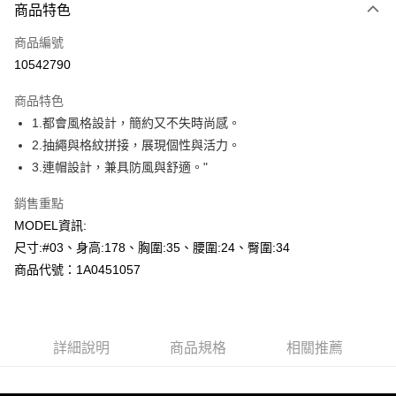
商品特色
信用卡一次付款
商品編號
超商取貨付款
10542790
LINE Pay
商品特色
Apple Pay
1.都會風格設計，簡約又不失時尚感。
2.抽繩與格紋拼接，展現個性與活力。
悠遊付
3.連帽設計，兼具防風與舒適。"
Google Pay
銷售重點
全盈+PAY
MODEL資訊:
尺寸:#03、身高:178、胸圍:35、腰圍:24、臀圍:34
AFTEE先享後付
商品代號：1A0451057
相關說明
【關於「AFTEE先享後付」】
AFTEE先享後付是「在收到商品之後才付款」的支付方式。 讓您購物簡單
運送方式
便利好安心！
１．簡單：不需註冊會員、不需綁卡、不需儲值。
全家--滿2000元免運
詳細說明
商品規格
相關推薦
２．便利：只要手機號碼，簡訊認證，即可結帳。
每筆NT$60，滿NT$2,000(含以上)免運費
３．安心：先確認商品／服務後，再付款。