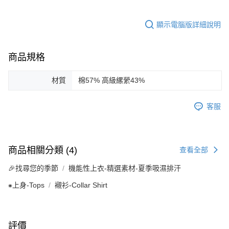
顯示電腦版詳細說明
商品規格
材質
棉57% 高級縲縈43%
客服
商品相關分類 (4)
查看全部
🎉找尋您的季節
機能性上衣-精選素材-夏季吸濕排汗
⁕上身-Tops
襯衫-Collar Shirt
評價