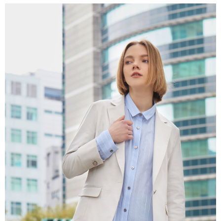
付款後全家取貨---滿2000元免運
【「AFTEE先享後付」結帳流程】
１．於結帳方式選擇「AFTEE先享後付」後，將跳轉至「AFTEE先享後付」
每筆NT$60，滿NT$2,000(含以上)免運費
結帳頁面，進行簡訊認證並確認金額後，即可完成結帳。
２．訂單成立數日內，您將收到繳費通知簡訊。
7-11--滿2000元免運
３．收到繳費通知簡訊後14天內，點擊此簡訊中的連結，可透過四大超商／
每筆NT$60，滿NT$2,000(含以上)免運費
ATM／網路銀行／等多元方式進行付款，方視為交易完成。
※ 請注意：結帳手續完成當下不需立刻繳費，但若您需要取消訂單，請聯絡
付款後7-11取貨---滿2000元免運
購買商品的店家。未經商家同意取消之訂單仍視為有效，需透過AFTEE先享
後付繳納相關費用。
每筆NT$60，滿NT$2,000(含以上)免運費
※ 交易是否成功請以「AFTEE先享後付 」之結帳頁面顯示為準，若有關於
是否繳費成功／繳費後需取消欲退款等相關疑問，請聯繫「AFTEE先享後付
宅配-滿2000元免運
客戶支援中心」
https://netprotections.freshdesk.com/support/home
每筆NT$120，滿NT$2,000(含以上)免運費
【注意事項】
１．透過由恩沛科技股份有限公司提供之「AFTEE先享後付」服務完成之交
易，需依本服務之必要範圍內提供個人資料，並將交易相關給付款項請求債
權轉讓予恩沛科技股份有限公司。
２．關於個人資料處理事宜，請瀏覽以下網址：
https://aftee.tw/terms/#terms3
３．未成年的使用者請事先徵得法定代理人或監護人之同意方可使用
「AFTEE先享後付」，若未經同意申辦者引起之損失，本公司不負相關責
任。
４．使用「AFTEE先享後付」時，將依據個別帳號之用戶狀況，依本公司即
時審查核予不同之上限額度；若仍有額度不足之情形，本公司將視審查結果
請求用戶進行身份認證。