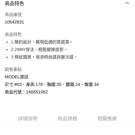
商品特色
信用卡一次付款
商品編號
超商取貨付款
10542831
LINE Pay
商品特色
Apple Pay
1.簡約設計，展現低調的質感美。
2.2WAY穿法，輕鬆變換造型。
悠遊付
3.條紋圖案，增添時尚感與層次感。
Google Pay
銷售重點
全盈+PAY
MODEL資訊:
尺寸:#03、身高:178、胸圍:35、腰圍:24、臀圍:34
AFTEE先享後付
商品代號：1A0651062
相關說明
【關於「AFTEE先享後付」】
AFTEE先享後付是「在收到商品之後才付款」的支付方式。 讓您購物簡單
運送方式
便利好安心！
１．簡單：不需註冊會員、不需綁卡、不需儲值。
全家--滿2000元免運
詳細說明
商品規格
相關推薦
２．便利：只要手機號碼，簡訊認證，即可結帳。
每筆NT$60，滿NT$2,000(含以上)免運費
３．安心：先確認商品／服務後，再付款。