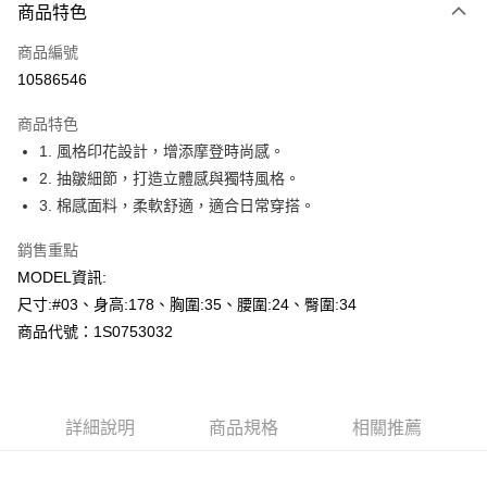
商品特色
信用卡一次付款
商品編號
超商取貨付款
10586546
LINE Pay
商品特色
Apple Pay
1. 風格印花設計，增添摩登時尚感。
2. 抽皺細節，打造立體感與獨特風格。
悠遊付
3. 棉感面料，柔軟舒適，適合日常穿搭。
Google Pay
銷售重點
全盈+PAY
MODEL資訊:
尺寸:#03、身高:178、胸圍:35、腰圍:24、臀圍:34
AFTEE先享後付
商品代號：1S0753032
相關說明
【關於「AFTEE先享後付」】
AFTEE先享後付是「在收到商品之後才付款」的支付方式。 讓您購物簡單
運送方式
便利好安心！
１．簡單：不需註冊會員、不需綁卡、不需儲值。
全家--滿2000元免運
詳細說明
商品規格
相關推薦
２．便利：只要手機號碼，簡訊認證，即可結帳。
每筆NT$60，滿NT$2,000(含以上)免運費
３．安心：先確認商品／服務後，再付款。