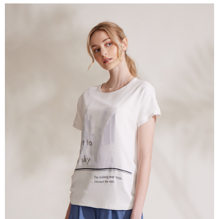
付款後全家取貨---滿2000元免運
【「AFTEE先享後付」結帳流程】
１．於結帳方式選擇「AFTEE先享後付」後，將跳轉至「AFTEE先享後付」
每筆NT$60，滿NT$2,000(含以上)免運費
結帳頁面，進行簡訊認證並確認金額後，即可完成結帳。
２．訂單成立數日內，您將收到繳費通知簡訊。
7-11--滿2000元免運
３．收到繳費通知簡訊後14天內，點擊此簡訊中的連結，可透過四大超商／
每筆NT$60，滿NT$2,000(含以上)免運費
ATM／網路銀行／等多元方式進行付款，方視為交易完成。
※ 請注意：結帳手續完成當下不需立刻繳費，但若您需要取消訂單，請聯絡
付款後7-11取貨---滿2000元免運
購買商品的店家。未經商家同意取消之訂單仍視為有效，需透過AFTEE先享
後付繳納相關費用。
每筆NT$60，滿NT$2,000(含以上)免運費
※ 交易是否成功請以「AFTEE先享後付 」之結帳頁面顯示為準，若有關於
是否繳費成功／繳費後需取消欲退款等相關疑問，請聯繫「AFTEE先享後付
宅配-滿2000元免運
客戶支援中心」
https://netprotections.freshdesk.com/support/home
每筆NT$120，滿NT$2,000(含以上)免運費
【注意事項】
１．透過由恩沛科技股份有限公司提供之「AFTEE先享後付」服務完成之交
易，需依本服務之必要範圍內提供個人資料，並將交易相關給付款項請求債
權轉讓予恩沛科技股份有限公司。
２．關於個人資料處理事宜，請瀏覽以下網址：
https://aftee.tw/terms/#terms3
３．未成年的使用者請事先徵得法定代理人或監護人之同意方可使用
「AFTEE先享後付」，若未經同意申辦者引起之損失，本公司不負相關責
任。
４．使用「AFTEE先享後付」時，將依據個別帳號之用戶狀況，依本公司即
時審查核予不同之上限額度；若仍有額度不足之情形，本公司將視審查結果
請求用戶進行身份認證。