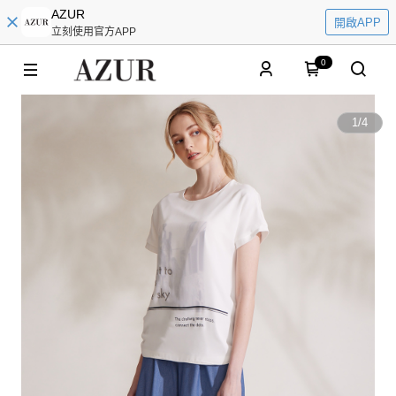
AZUR
開啟APP
立刻使用官方APP
0
1
/
4