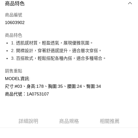
商品特色
信用卡一次付款
商品編號
超商取貨付款
10603902
LINE Pay
商品特色
Apple Pay
1. 透肌感材質，輕盈透氣，展現優雅氛圍。
2. 開襟設計，穿著舒適感提升，適合層次穿搭。
悠遊付
3. 百搭款式，輕鬆搭配各種內搭，適合多種場合。
Google Pay
銷售重點
全盈+PAY
MODEL資訊:
尺寸:#03、身高:178、胸圍:35、腰圍:24、臀圍:34
AFTEE先享後付
商品代號：1A0753107
相關說明
【關於「AFTEE先享後付」】
AFTEE先享後付是「在收到商品之後才付款」的支付方式。 讓您購物簡單
運送方式
便利好安心！
１．簡單：不需註冊會員、不需綁卡、不需儲值。
全家--滿2000元免運
詳細說明
商品規格
相關推薦
２．便利：只要手機號碼，簡訊認證，即可結帳。
每筆NT$60，滿NT$2,000(含以上)免運費
３．安心：先確認商品／服務後，再付款。