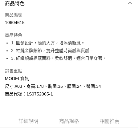
商品特色
信用卡一次付款
商品編號
超商取貨付款
10604615
LINE Pay
商品特色
Apple Pay
1. 圓領設計，簡約大方，增添清新感。
2. 袖縫金牌細節，提升整體時尚感與質感。
悠遊付
3. 細緻親膚棉感面料，柔軟舒適，適合日常穿著。
Google Pay
銷售重點
全盈+PAY
MODEL資訊:
尺寸:#03、身高:178、胸圍:35、腰圍:24、臀圍:34
AFTEE先享後付
商品代號：1S0752065-1
相關說明
【關於「AFTEE先享後付」】
AFTEE先享後付是「在收到商品之後才付款」的支付方式。 讓您購物簡單
運送方式
便利好安心！
１．簡單：不需註冊會員、不需綁卡、不需儲值。
全家--滿2000元免運
詳細說明
商品規格
相關推薦
２．便利：只要手機號碼，簡訊認證，即可結帳。
每筆NT$60，滿NT$2,000(含以上)免運費
３．安心：先確認商品／服務後，再付款。