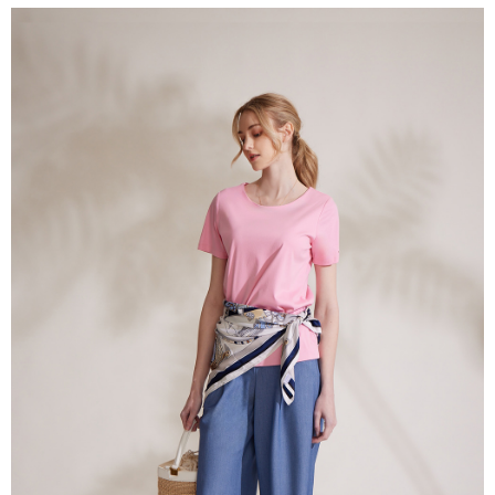
付款後全家取貨---滿2000元免運
【「AFTEE先享後付」結帳流程】
１．於結帳方式選擇「AFTEE先享後付」後，將跳轉至「AFTEE先享後付」
每筆NT$60，滿NT$2,000(含以上)免運費
結帳頁面，進行簡訊認證並確認金額後，即可完成結帳。
２．訂單成立數日內，您將收到繳費通知簡訊。
7-11--滿2000元免運
３．收到繳費通知簡訊後14天內，點擊此簡訊中的連結，可透過四大超商／
每筆NT$60，滿NT$2,000(含以上)免運費
ATM／網路銀行／等多元方式進行付款，方視為交易完成。
※ 請注意：結帳手續完成當下不需立刻繳費，但若您需要取消訂單，請聯絡
付款後7-11取貨---滿2000元免運
購買商品的店家。未經商家同意取消之訂單仍視為有效，需透過AFTEE先享
後付繳納相關費用。
每筆NT$60，滿NT$2,000(含以上)免運費
※ 交易是否成功請以「AFTEE先享後付 」之結帳頁面顯示為準，若有關於
是否繳費成功／繳費後需取消欲退款等相關疑問，請聯繫「AFTEE先享後付
宅配-滿2000元免運
客戶支援中心」
https://netprotections.freshdesk.com/support/home
每筆NT$120，滿NT$2,000(含以上)免運費
【注意事項】
１．透過由恩沛科技股份有限公司提供之「AFTEE先享後付」服務完成之交
易，需依本服務之必要範圍內提供個人資料，並將交易相關給付款項請求債
權轉讓予恩沛科技股份有限公司。
２．關於個人資料處理事宜，請瀏覽以下網址：
https://aftee.tw/terms/#terms3
３．未成年的使用者請事先徵得法定代理人或監護人之同意方可使用
「AFTEE先享後付」，若未經同意申辦者引起之損失，本公司不負相關責
任。
４．使用「AFTEE先享後付」時，將依據個別帳號之用戶狀況，依本公司即
時審查核予不同之上限額度；若仍有額度不足之情形，本公司將視審查結果
請求用戶進行身份認證。