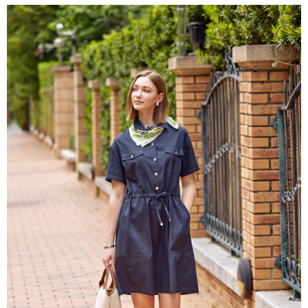
付款後全家取貨---滿2000元免運
【「AFTEE先享後付」結帳流程】
１．於結帳方式選擇「AFTEE先享後付」後，將跳轉至「AFTEE先享後付」
每筆NT$60，滿NT$2,000(含以上)免運費
結帳頁面，進行簡訊認證並確認金額後，即可完成結帳。
２．訂單成立數日內，您將收到繳費通知簡訊。
7-11--滿2000元免運
３．收到繳費通知簡訊後14天內，點擊此簡訊中的連結，可透過四大超商／
每筆NT$60，滿NT$2,000(含以上)免運費
ATM／網路銀行／等多元方式進行付款，方視為交易完成。
※ 請注意：結帳手續完成當下不需立刻繳費，但若您需要取消訂單，請聯絡
付款後7-11取貨---滿2000元免運
購買商品的店家。未經商家同意取消之訂單仍視為有效，需透過AFTEE先享
後付繳納相關費用。
每筆NT$60，滿NT$2,000(含以上)免運費
※ 交易是否成功請以「AFTEE先享後付 」之結帳頁面顯示為準，若有關於
是否繳費成功／繳費後需取消欲退款等相關疑問，請聯繫「AFTEE先享後付
宅配-滿2000元免運
客戶支援中心」
https://netprotections.freshdesk.com/support/home
每筆NT$120，滿NT$2,000(含以上)免運費
【注意事項】
１．透過由恩沛科技股份有限公司提供之「AFTEE先享後付」服務完成之交
易，需依本服務之必要範圍內提供個人資料，並將交易相關給付款項請求債
權轉讓予恩沛科技股份有限公司。
２．關於個人資料處理事宜，請瀏覽以下網址：
https://aftee.tw/terms/#terms3
３．未成年的使用者請事先徵得法定代理人或監護人之同意方可使用
「AFTEE先享後付」，若未經同意申辦者引起之損失，本公司不負相關責
任。
４．使用「AFTEE先享後付」時，將依據個別帳號之用戶狀況，依本公司即
時審查核予不同之上限額度；若仍有額度不足之情形，本公司將視審查結果
請求用戶進行身份認證。