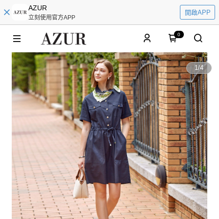
AZUR
開啟APP
立刻使用官方APP
0
1
/
4