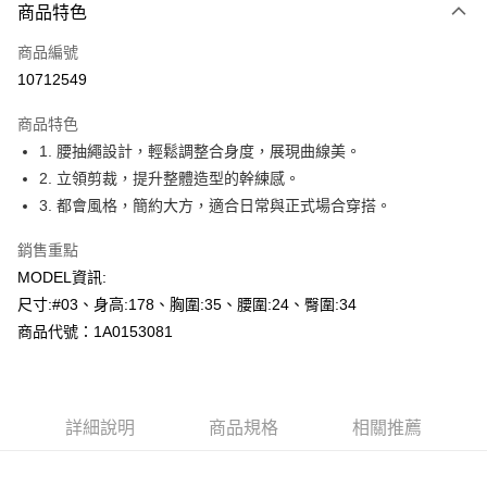
商品特色
信用卡一次付款
商品編號
超商取貨付款
10712549
LINE Pay
商品特色
Apple Pay
1. 腰抽繩設計，輕鬆調整合身度，展現曲線美。
2. 立領剪裁，提升整體造型的幹練感。
悠遊付
3. 都會風格，簡約大方，適合日常與正式場合穿搭。
Google Pay
銷售重點
全盈+PAY
MODEL資訊:
尺寸:#03、身高:178、胸圍:35、腰圍:24、臀圍:34
AFTEE先享後付
商品代號：1A0153081
相關說明
【關於「AFTEE先享後付」】
AFTEE先享後付是「在收到商品之後才付款」的支付方式。 讓您購物簡單
運送方式
便利好安心！
１．簡單：不需註冊會員、不需綁卡、不需儲值。
全家--滿2000元免運
詳細說明
商品規格
相關推薦
２．便利：只要手機號碼，簡訊認證，即可結帳。
每筆NT$60，滿NT$2,000(含以上)免運費
３．安心：先確認商品／服務後，再付款。