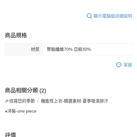
顯示電腦版詳細說明
商品規格
材質
聚酯纖維70% 亞麻30%
客服
商品相關分類 (2)
🎉找尋您的季節
機能性上衣-精選素材-夏季吸濕排汗
⁕洋裝-one piece
評價