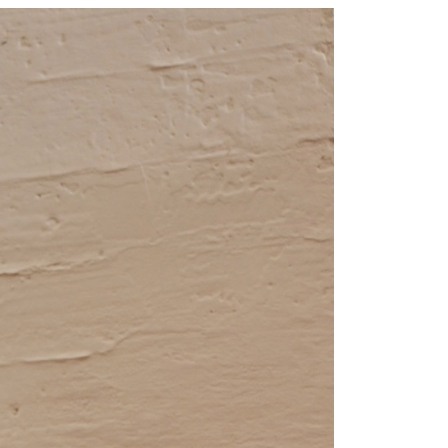
0，滿NT$2,000(含以上)免運費
：結帳手續完成當下不需立刻繳費，但若您需要取消訂單，請聯
的店家。未經商家同意取消之訂單仍視為有效，需透過AFTEE
繳納相關費用。
1取貨---滿2000元免運
否成功請以「AFTEE先享後付 」之結帳頁面顯示為準，若有關於
0，滿NT$2,000(含以上)免運費
功／繳費後需取消欲退款等相關疑問，請聯繫「AFTEE先享後
援中心」
https://netprotections.freshdesk.com/support/home
00元免運
項】
20，滿NT$2,000(含以上)免運費
恩沛科技股份有限公司提供之「AFTEE先享後付」服務完成之
依本服務之必要範圍內提供個人資料，並將交易相關給付款項請
讓予恩沛科技股份有限公司。
個人資料處理事宜，請瀏覽以下網址：
ee.tw/terms/#terms3
年的使用者請事先徵得法定代理人或監護人之同意方可使用
E先享後付」，若未經同意申辦者引起之損失，本公司不負相關責
AFTEE先享後付」時，將依據個別帳號之用戶狀況，依本公司
核予不同之上限額度；若仍有額度不足之情形，本公司將視審查
用戶進行身份認證。
一人註冊多個帳號或使用他人資訊註冊。若發現惡意使用之情
科技股份有限公司將有權停止該用戶之使用額度並採取法律行