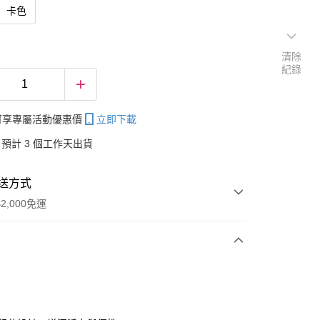
卡色
清除
紀錄
帳可享專屬活動優惠價
立即下載
預計 3 個工作天出貨
送方式
2,000免運
次付款
付款