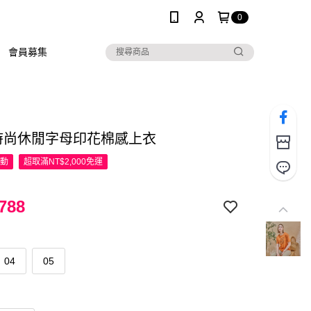
0
會員募集
R時尚休閒字母印花棉感上衣
活動
超取滿NT$2,000免運
788
04
05