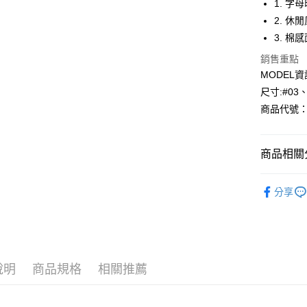
1. 
2. 
Apple Pay
3. 
悠遊付
銷售重點
MODEL資
Google Pa
尺寸:#03
全盈+PAY
商品代號：1
AFTEE先
相關說明
商品相關分
【關於「A
AFTEE
🎉找尋您
便利好安
運送方式
分享
１．簡單
⁕上身-Top
２．便利
全家--滿2
３．安心
風格精選
每筆NT$6
【「AFT
付款後全家取
１．於結帳
付」結帳
說明
商品規格
相關推薦
每筆NT$6
２．訂單
３．收到繳
7-11--滿
／ATM／