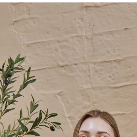
每筆NT$6
※ 請注意
絡購買商品
先享後付
付款後7-1
※ 交易是
每筆NT$6
是否繳費成
付客戶支
宅配-滿20
【注意事
每筆NT$1
１．透過由
交易，需
求債權轉
２．關於
https://aft
３．未成
「AFTE
任。
４．使用「
即時審查
結果請求
５．嚴禁
形，恩沛
動。