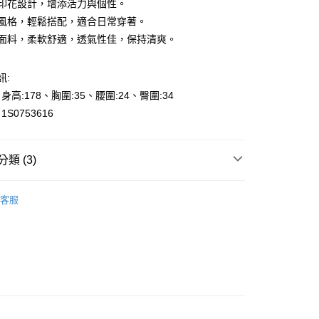
字母印花設計，增添活力與個性。
休閒風格，輕鬆搭配，適合日常穿著。
棉感面料，柔軟舒適，透氣性佳，保持清爽。
訊:
y
、身高:178、胸圍:35、腰圍:24、臀圍:34
S0753616
享後付
類 (3)
FTEE先享後付」】
先享後付是「在收到商品之後才付款」的支付方式。 讓您購物簡單
的季節
機能性上衣-精選素材-夏季吸濕排汗
心！
客服
：不需註冊會員、不需綁卡、不需儲值。
s
T恤-T-Shirt
：只要手機號碼，簡訊認證，即可結帳。
000元免運
：先確認商品／服務後，再付款。
👉都會女性｜時尚OL系列
0，滿NT$2,000(含以上)免運費
EE先享後付」結帳流程】
貨---滿2000元免運
方式選擇「AFTEE先享後付」後，將跳轉至「AFTEE先享後
頁面，進行簡訊認證並確認金額後，即可完成結帳。
0，滿NT$2,000(含以上)免運費
成立數日內，您將收到繳費通知簡訊。
費通知簡訊後14天內，點擊此簡訊中的連結，可透過四大超商
2000元免運
網路銀行／等多元方式進行付款，方視為交易完成。