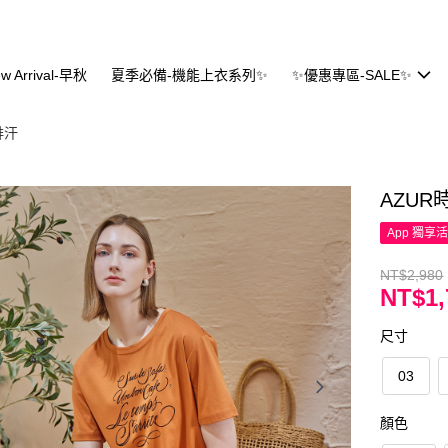
w Arrival-早秋
夏季必備-機能上衣系列✨
✨優惠專區-SALE✨
排汗
AZU
App 獨享
NT$2,980
NT$1,
尺寸
03
顏色