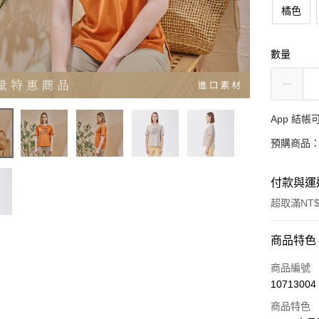
橘色
數量
App 結
預購商品：
付款與運
超取滿NT$
付款方式
商品特色
信用卡一
商品編號
10713004
超商取貨
商品特色
LINE Pay