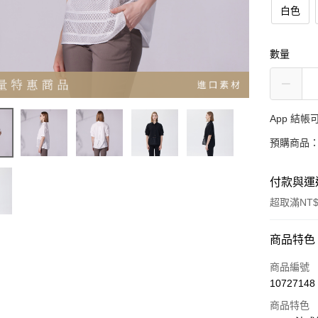
白色
數量
App 結
預購商品：
付款與運
超取滿NT$
付款方式
商品特色
信用卡一
商品編號
10727148
超商取貨
商品特色
LINE Pay