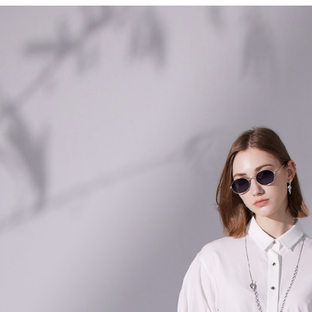
每筆NT$6
※ 請注意
絡購買商品
先享後付
付款後7-1
※ 交易是
每筆NT$6
是否繳費成
付客戶支
宅配-滿20
【注意事
每筆NT$1
１．透過由
交易，需
求債權轉
２．關於
https://aft
３．未成
「AFTE
任。
４．使用「
即時審查
結果請求
５．嚴禁
形，恩沛
動。