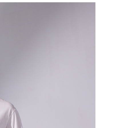
0，滿NT$2,000(含以上)免運費
：結帳手續完成當下不需立刻繳費，但若您需要取消訂單，請聯
的店家。未經商家同意取消之訂單仍視為有效，需透過AFTEE
繳納相關費用。
1取貨---滿2000元免運
否成功請以「AFTEE先享後付 」之結帳頁面顯示為準，若有關於
0，滿NT$2,000(含以上)免運費
功／繳費後需取消欲退款等相關疑問，請聯繫「AFTEE先享後
援中心」
https://netprotections.freshdesk.com/support/home
00元免運
項】
20，滿NT$2,000(含以上)免運費
恩沛科技股份有限公司提供之「AFTEE先享後付」服務完成之
依本服務之必要範圍內提供個人資料，並將交易相關給付款項請
讓予恩沛科技股份有限公司。
個人資料處理事宜，請瀏覽以下網址：
ee.tw/terms/#terms3
年的使用者請事先徵得法定代理人或監護人之同意方可使用
E先享後付」，若未經同意申辦者引起之損失，本公司不負相關責
AFTEE先享後付」時，將依據個別帳號之用戶狀況，依本公司
核予不同之上限額度；若仍有額度不足之情形，本公司將視審查
用戶進行身份認證。
一人註冊多個帳號或使用他人資訊註冊。若發現惡意使用之情
科技股份有限公司將有權停止該用戶之使用額度並採取法律行