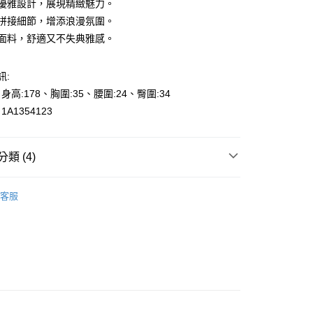
法式優雅設計，展現精緻魅力。
蕾絲拼接細節，增添浪漫氛圍。
輕盈面料，舒適又不失典雅感。
訊:
y
、身高:178、胸圍:35、腰圍:24、臀圍:34
A1354123
享後付
類 (4)
FTEE先享後付」】
先享後付是「在收到商品之後才付款」的支付方式。 讓您購物簡單
的季節
機能性上衣-精選素材-夏季吸濕排汗
心！
客服
：不需註冊會員、不需綁卡、不需儲值。
s
上衣-Blouse
：只要手機號碼，簡訊認證，即可結帳。
000元免運
：先確認商品／服務後，再付款。
👉都會女性｜時尚OL系列
0，滿NT$2,000(含以上)免運費
EE先享後付」結帳流程】
的季節
夏季SALE-5折起
貨---滿2000元免運
方式選擇「AFTEE先享後付」後，將跳轉至「AFTEE先享後
頁面，進行簡訊認證並確認金額後，即可完成結帳。
0，滿NT$2,000(含以上)免運費
成立數日內，您將收到繳費通知簡訊。
費通知簡訊後14天內，點擊此簡訊中的連結，可透過四大超商
2000元免運
網路銀行／等多元方式進行付款，方視為交易完成。