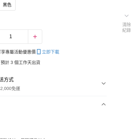
黑色
清除
紀錄
帳可享專屬活動優惠價
立即下載
預計 3 個工作天出貨
送方式
2,000免運
次付款
付款