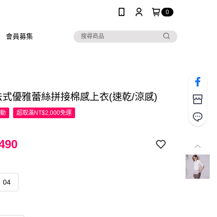
0
會員募集
R法式優雅蕾絲拼接棉感上衣(速乾/涼感)
活動
超取滿NT$2,000免運
490
04