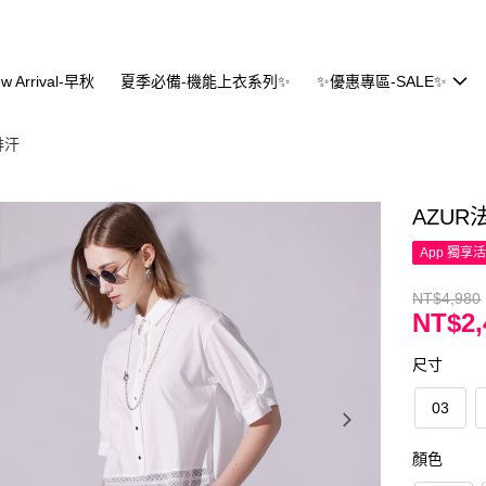
w Arrival-早秋
夏季必備-機能上衣系列✨
✨優惠專區-SALE✨
排汗
AZU
App 獨享
NT$4,980
NT$2,
尺寸
03
顏色