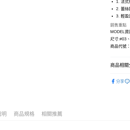
1. 
2. 
Apple Pay
3. 
悠遊付
銷售重點
MODEL資
Google Pa
尺寸:#03
全盈+PAY
商品代號：1
AFTEE先
相關說明
商品相關分
【關於「A
AFTEE
🎉找尋您
便利好安
運送方式
分享
１．簡單
⁕上身-Top
２．便利
全家--滿2
３．安心
風格精選
每筆NT$6
【「AFT
🎉找尋您
付款後全家取
１．於結帳
付」結帳
說明
商品規格
相關推薦
每筆NT$6
２．訂單
３．收到繳
7-11--滿
／ATM／