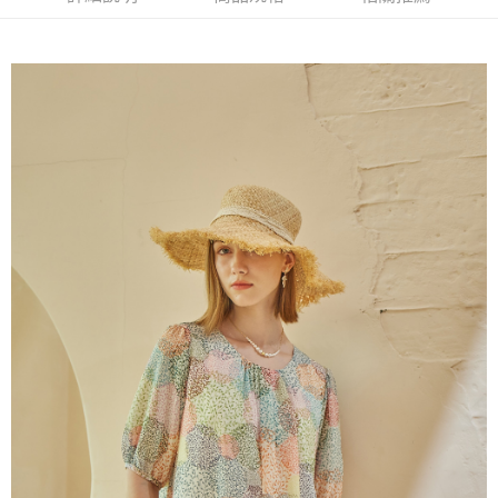
付款後全家取貨---滿2000元免運
【「AFTEE先享後付」結帳流程】
１．於結帳方式選擇「AFTEE先享後付」後，將跳轉至「AFTEE先享後付」
每筆NT$60，滿NT$2,000(含以上)免運費
結帳頁面，進行簡訊認證並確認金額後，即可完成結帳。
２．訂單成立數日內，您將收到繳費通知簡訊。
7-11--滿2000元免運
３．收到繳費通知簡訊後14天內，點擊此簡訊中的連結，可透過四大超商／
每筆NT$60，滿NT$2,000(含以上)免運費
ATM／網路銀行／等多元方式進行付款，方視為交易完成。
※ 請注意：結帳手續完成當下不需立刻繳費，但若您需要取消訂單，請聯絡
付款後7-11取貨---滿2000元免運
購買商品的店家。未經商家同意取消之訂單仍視為有效，需透過AFTEE先享
後付繳納相關費用。
每筆NT$60，滿NT$2,000(含以上)免運費
※ 交易是否成功請以「AFTEE先享後付 」之結帳頁面顯示為準，若有關於
是否繳費成功／繳費後需取消欲退款等相關疑問，請聯繫「AFTEE先享後付
宅配-滿2000元免運
客戶支援中心」
https://netprotections.freshdesk.com/support/home
每筆NT$120，滿NT$2,000(含以上)免運費
【注意事項】
１．透過由恩沛科技股份有限公司提供之「AFTEE先享後付」服務完成之交
易，需依本服務之必要範圍內提供個人資料，並將交易相關給付款項請求債
權轉讓予恩沛科技股份有限公司。
２．關於個人資料處理事宜，請瀏覽以下網址：
https://aftee.tw/terms/#terms3
３．未成年的使用者請事先徵得法定代理人或監護人之同意方可使用
「AFTEE先享後付」，若未經同意申辦者引起之損失，本公司不負相關責
任。
４．使用「AFTEE先享後付」時，將依據個別帳號之用戶狀況，依本公司即
時審查核予不同之上限額度；若仍有額度不足之情形，本公司將視審查結果
請求用戶進行身份認證。