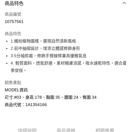
商品特色
信用卡一次付款
商品編號
超商取貨付款
10757561
LINE Pay
商品特色
Apple Pay
1.繽紛植物圖樣，展現自然清新風格
2.前中抽摺設計，增添立體感修飾身形
悠遊付
3.5分袖剪裁，修飾手臂線條兼具優雅氣息
Google Pay
4. 輕質面料，透氣舒適，素材親膚涼感，吸水速乾特性，適合夏
季穿搭。
全盈+PAY
銷售重點
AFTEE先享後付
MODEL資訊:
相關說明
尺寸:#03、身高:178、胸圍:35、腰圍:24、臀圍:34
【關於「AFTEE先享後付」】
AFTEE先享後付是「在收到商品之後才付款」的支付方式。 讓您購物簡單
商品代號：1A1354166
運送方式
便利好安心！
１．簡單：不需註冊會員、不需綁卡、不需儲值。
全家--滿2000元免運
２．便利：只要手機號碼，簡訊認證，即可結帳。
每筆NT$60，滿NT$2,000(含以上)免運費
３．安心：先確認商品／服務後，再付款。
詳細說明
商品規格
相關推薦