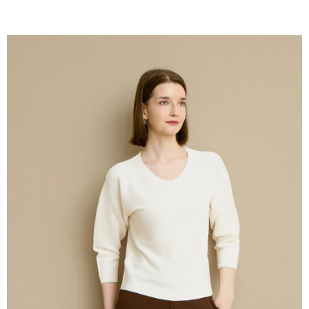
付款後全家取貨---滿2000元免運
【「AFTEE先享後付」結帳流程】
１．於結帳方式選擇「AFTEE先享後付」後，將跳轉至「AFTEE先享後付」
每筆NT$60，滿NT$2,000(含以上)免運費
結帳頁面，進行簡訊認證並確認金額後，即可完成結帳。
２．訂單成立數日內，您將收到繳費通知簡訊。
7-11--滿2000元免運
３．收到繳費通知簡訊後14天內，點擊此簡訊中的連結，可透過四大超商／
每筆NT$60，滿NT$2,000(含以上)免運費
ATM／網路銀行／等多元方式進行付款，方視為交易完成。
※ 請注意：結帳手續完成當下不需立刻繳費，但若您需要取消訂單，請聯絡
付款後7-11取貨---滿2000元免運
購買商品的店家。未經商家同意取消之訂單仍視為有效，需透過AFTEE先享
後付繳納相關費用。
每筆NT$60，滿NT$2,000(含以上)免運費
※ 交易是否成功請以「AFTEE先享後付 」之結帳頁面顯示為準，若有關於
是否繳費成功／繳費後需取消欲退款等相關疑問，請聯繫「AFTEE先享後付
宅配-滿2000元免運
客戶支援中心」
https://netprotections.freshdesk.com/support/home
每筆NT$120，滿NT$2,000(含以上)免運費
【注意事項】
１．透過由恩沛科技股份有限公司提供之「AFTEE先享後付」服務完成之交
易，需依本服務之必要範圍內提供個人資料，並將交易相關給付款項請求債
權轉讓予恩沛科技股份有限公司。
２．關於個人資料處理事宜，請瀏覽以下網址：
https://aftee.tw/terms/#terms3
３．未成年的使用者請事先徵得法定代理人或監護人之同意方可使用
「AFTEE先享後付」，若未經同意申辦者引起之損失，本公司不負相關責
任。
４．使用「AFTEE先享後付」時，將依據個別帳號之用戶狀況，依本公司即
時審查核予不同之上限額度；若仍有額度不足之情形，本公司將視審查結果
請求用戶進行身份認證。