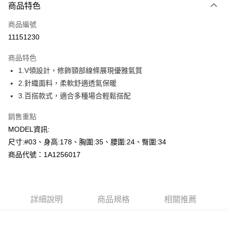
商品特色
信用卡一次付款
商品編號
超商取貨付款
11151230
LINE Pay
商品特色
Apple Pay
1.V領設計，修飾頸部線條展現優雅氣質
2.針織面料，柔軟舒適透氣保暖
悠遊付
3.百搭款式，適合多種場合輕鬆搭配
Google Pay
銷售重點
全盈+PAY
MODEL資訊:
尺寸:#03、身高:178、胸圍:35、腰圍:24、臀圍:34
AFTEE先享後付
商品代號：1A1256017
相關說明
【關於「AFTEE先享後付」】
AFTEE先享後付是「在收到商品之後才付款」的支付方式。 讓您購物簡單
運送方式
便利好安心！
１．簡單：不需註冊會員、不需綁卡、不需儲值。
全家--滿2000元免運
詳細說明
商品規格
相關推薦
２．便利：只要手機號碼，簡訊認證，即可結帳。
每筆NT$60，滿NT$2,000(含以上)免運費
３．安心：先確認商品／服務後，再付款。