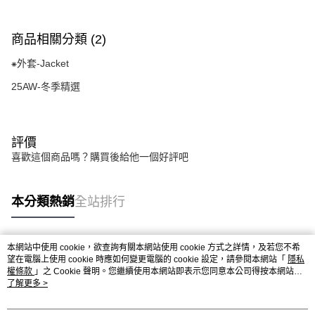
商品相關分類 (2)
⁕外套-Jacket
25AW-冬季精選
評價
喜歡這個商品嗎？購買後給他一個好評吧
本分類熱銷
全站排行
本網站中使用 cookie，欲查詢有關本網站使用 cookie 方式之詳情，及若您不希
熱門標籤
望在電腦上使用 cookie 時應如何變更電腦的 cookie 設定，請參閱本網站「
隱私
權條款
」之 Cookie 聲明。您繼續使用本網站即表示您同意本公司得按本網站使
用條款之 Cookie 聲明使用 cookie。
了解更多 >