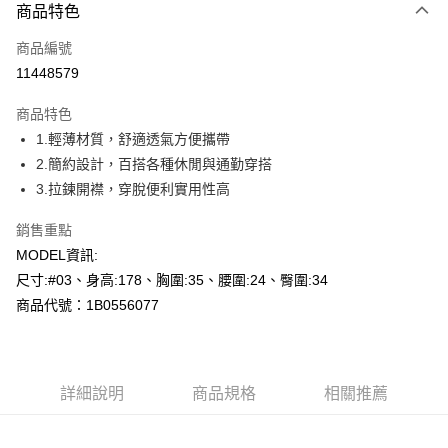
商品特色
信用卡一次付款
商品編號
超商取貨付款
11448579
LINE Pay
商品特色
Apple Pay
1.輕薄材質，舒適透氣方便攜帶
2.簡約設計，百搭各種休閒與通勤穿搭
悠遊付
3.拉鍊開襟，穿脫便利實用性高
Google Pay
銷售重點
全盈+PAY
MODEL資訊:
尺寸:#03、身高:178、胸圍:35、腰圍:24、臀圍:34
AFTEE先享後付
商品代號：1B0556077
相關說明
【關於「AFTEE先享後付」】
AFTEE先享後付是「在收到商品之後才付款」的支付方式。 讓您購物簡單
運送方式
便利好安心！
１．簡單：不需註冊會員、不需綁卡、不需儲值。
全家--滿2000元免運
詳細說明
商品規格
相關推薦
２．便利：只要手機號碼，簡訊認證，即可結帳。
每筆NT$60，滿NT$2,000(含以上)免運費
３．安心：先確認商品／服務後，再付款。