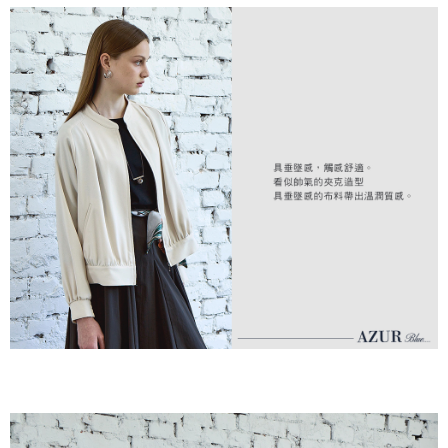
付款後全家取貨---滿2000元免運
【「AFTEE先享後付」結帳流程】
１．於結帳方式選擇「AFTEE先享後付」後，將跳轉至「AFTEE先享後付」
每筆NT$60，滿NT$2,000(含以上)免運費
結帳頁面，進行簡訊認證並確認金額後，即可完成結帳。
２．訂單成立數日內，您將收到繳費通知簡訊。
7-11--滿2000元免運
３．收到繳費通知簡訊後14天內，點擊此簡訊中的連結，可透過四大超商／
每筆NT$60，滿NT$2,000(含以上)免運費
ATM／網路銀行／等多元方式進行付款，方視為交易完成。
※ 請注意：結帳手續完成當下不需立刻繳費，但若您需要取消訂單，請聯絡
付款後7-11取貨---滿2000元免運
購買商品的店家。未經商家同意取消之訂單仍視為有效，需透過AFTEE先享
後付繳納相關費用。
每筆NT$60，滿NT$2,000(含以上)免運費
※ 交易是否成功請以「AFTEE先享後付 」之結帳頁面顯示為準，若有關於
是否繳費成功／繳費後需取消欲退款等相關疑問，請聯繫「AFTEE先享後付
宅配-滿2000元免運
客戶支援中心」
https://netprotections.freshdesk.com/support/home
每筆NT$120，滿NT$2,000(含以上)免運費
【注意事項】
１．透過由恩沛科技股份有限公司提供之「AFTEE先享後付」服務完成之交
易，需依本服務之必要範圍內提供個人資料，並將交易相關給付款項請求債
權轉讓予恩沛科技股份有限公司。
２．關於個人資料處理事宜，請瀏覽以下網址：
https://aftee.tw/terms/#terms3
３．未成年的使用者請事先徵得法定代理人或監護人之同意方可使用
「AFTEE先享後付」，若未經同意申辦者引起之損失，本公司不負相關責
任。
４．使用「AFTEE先享後付」時，將依據個別帳號之用戶狀況，依本公司即
時審查核予不同之上限額度；若仍有額度不足之情形，本公司將視審查結果
請求用戶進行身份認證。