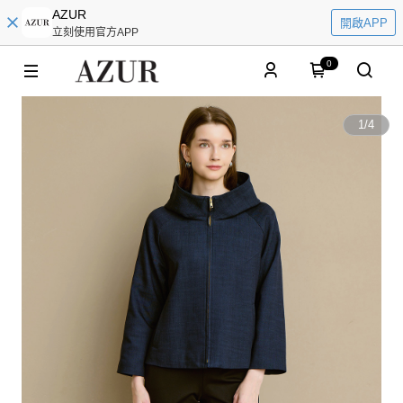
AZUR
開啟APP
立刻使用官方APP
0
1
/
4