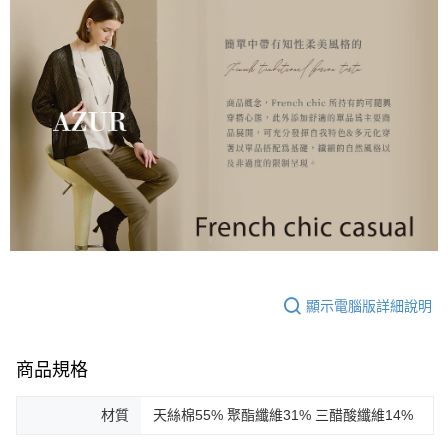
顯示電腦版詳細說明
商品規格
材質
天絲棉55% 聚酯纖維31% 三醋酸纖維14%