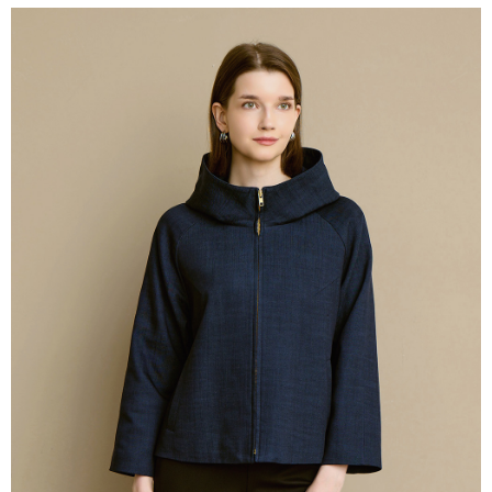
付款後全家取貨---滿2000元免運
【「AFTEE先享後付」結帳流程】
１．於結帳方式選擇「AFTEE先享後付」後，將跳轉至「AFTEE先享後付」
每筆NT$60，滿NT$2,000(含以上)免運費
結帳頁面，進行簡訊認證並確認金額後，即可完成結帳。
２．訂單成立數日內，您將收到繳費通知簡訊。
7-11--滿2000元免運
３．收到繳費通知簡訊後14天內，點擊此簡訊中的連結，可透過四大超商／
每筆NT$60，滿NT$2,000(含以上)免運費
ATM／網路銀行／等多元方式進行付款，方視為交易完成。
※ 請注意：結帳手續完成當下不需立刻繳費，但若您需要取消訂單，請聯絡
付款後7-11取貨---滿2000元免運
購買商品的店家。未經商家同意取消之訂單仍視為有效，需透過AFTEE先享
後付繳納相關費用。
每筆NT$60，滿NT$2,000(含以上)免運費
※ 交易是否成功請以「AFTEE先享後付 」之結帳頁面顯示為準，若有關於
是否繳費成功／繳費後需取消欲退款等相關疑問，請聯繫「AFTEE先享後付
宅配-滿2000元免運
客戶支援中心」
https://netprotections.freshdesk.com/support/home
每筆NT$120，滿NT$2,000(含以上)免運費
【注意事項】
１．透過由恩沛科技股份有限公司提供之「AFTEE先享後付」服務完成之交
易，需依本服務之必要範圍內提供個人資料，並將交易相關給付款項請求債
權轉讓予恩沛科技股份有限公司。
２．關於個人資料處理事宜，請瀏覽以下網址：
https://aftee.tw/terms/#terms3
３．未成年的使用者請事先徵得法定代理人或監護人之同意方可使用
「AFTEE先享後付」，若未經同意申辦者引起之損失，本公司不負相關責
任。
４．使用「AFTEE先享後付」時，將依據個別帳號之用戶狀況，依本公司即
時審查核予不同之上限額度；若仍有額度不足之情形，本公司將視審查結果
請求用戶進行身份認證。