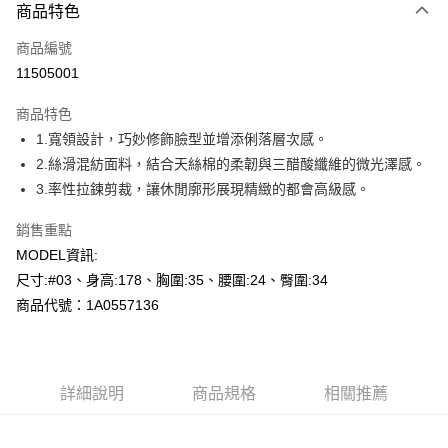
商品特色
信用卡一次付款
商品編號
超商取貨付款
11505001
LINE Pay
商品特色
Apple Pay
1.寬領設計，巧妙修飾臉型並增添俐落層次感。
2.絲滑混紡面料，結合天絲棉的柔韌與三醋酸纖維的微光澤感。
悠遊付
3.率性拉鍊剪裁，讓休閒廓形展現精緻的都會高級感。
Google Pay
銷售重點
全盈+PAY
MODEL資訊:
尺寸:#03、身高:178、胸圍:35、腰圍:24、臀圍:34
AFTEE先享後付
商品代號：1A0557136
相關說明
【關於「AFTEE先享後付」】
AFTEE先享後付是「在收到商品之後才付款」的支付方式。 讓您購物簡單
運送方式
便利好安心！
１．簡單：不需註冊會員、不需綁卡、不需儲值。
全家--滿2000元免運
詳細說明
商品規格
相關推薦
２．便利：只要手機號碼，簡訊認證，即可結帳。
每筆NT$60，滿NT$2,000(含以上)免運費
３．安心：先確認商品／服務後，再付款。