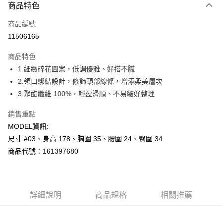
商品特色
信用卡一次付款
商品編號
超商取貨付款
11506165
LINE Pay
商品特色
Apple Pay
1.細緻碎花圖案，低調優雅、好搭不膩
2.領口綁結設計，修飾頸部線條，增添柔美層次
悠遊付
3.聚酯纖維 100%，輕盈滑順、不易皺好整理
Google Pay
銷售重點
全盈+PAY
MODEL資訊:
尺寸:#03、身高:178、胸圍:35、腰圍:24、臀圍:34
AFTEE先享後付
商品代號：161397680
相關說明
【關於「AFTEE先享後付」】
AFTEE先享後付是「在收到商品之後才付款」的支付方式。 讓您購物簡單
運送方式
便利好安心！
１．簡單：不需註冊會員、不需綁卡、不需儲值。
全家--滿2000元免運
詳細說明
商品規格
相關推薦
２．便利：只要手機號碼，簡訊認證，即可結帳。
每筆NT$60，滿NT$2,000(含以上)免運費
３．安心：先確認商品／服務後，再付款。