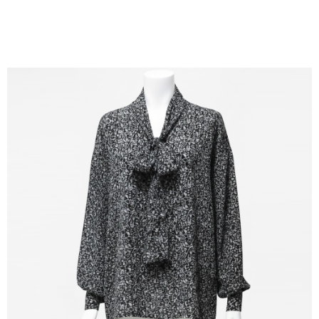
付款後全家取貨---滿2000元免運
【「AFTEE先享後付」結帳流程】
１．於結帳方式選擇「AFTEE先享後付」後，將跳轉至「AFTEE先享後付」
每筆NT$60，滿NT$2,000(含以上)免運費
結帳頁面，進行簡訊認證並確認金額後，即可完成結帳。
２．訂單成立數日內，您將收到繳費通知簡訊。
7-11--滿2000元免運
３．收到繳費通知簡訊後14天內，點擊此簡訊中的連結，可透過四大超商／
每筆NT$60，滿NT$2,000(含以上)免運費
ATM／網路銀行／等多元方式進行付款，方視為交易完成。
※ 請注意：結帳手續完成當下不需立刻繳費，但若您需要取消訂單，請聯絡
付款後7-11取貨---滿2000元免運
購買商品的店家。未經商家同意取消之訂單仍視為有效，需透過AFTEE先享
後付繳納相關費用。
每筆NT$60，滿NT$2,000(含以上)免運費
※ 交易是否成功請以「AFTEE先享後付 」之結帳頁面顯示為準，若有關於
是否繳費成功／繳費後需取消欲退款等相關疑問，請聯繫「AFTEE先享後付
宅配-滿2000元免運
客戶支援中心」
https://netprotections.freshdesk.com/support/home
每筆NT$120，滿NT$2,000(含以上)免運費
【注意事項】
１．透過由恩沛科技股份有限公司提供之「AFTEE先享後付」服務完成之交
易，需依本服務之必要範圍內提供個人資料，並將交易相關給付款項請求債
權轉讓予恩沛科技股份有限公司。
２．關於個人資料處理事宜，請瀏覽以下網址：
https://aftee.tw/terms/#terms3
３．未成年的使用者請事先徵得法定代理人或監護人之同意方可使用
「AFTEE先享後付」，若未經同意申辦者引起之損失，本公司不負相關責
任。
４．使用「AFTEE先享後付」時，將依據個別帳號之用戶狀況，依本公司即
時審查核予不同之上限額度；若仍有額度不足之情形，本公司將視審查結果
請求用戶進行身份認證。