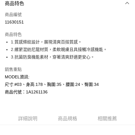
商品特色
信用卡一次付款
商品編號
超商取貨付款
11630151
LINE Pay
商品特色
Apple Pay
1.質感條紋設計，展現清爽百搭質感。
2.縲縈混紡尼龍材質，柔軟親膚且具接觸冷感機能。
悠遊付
3.抗菌防臭機能素材，穿著清爽舒適更安心。
Google Pay
銷售重點
全盈+PAY
MODEL資訊:
尺寸:#03、身高:178、胸圍:35、腰圍:24、臀圍:34
AFTEE先享後付
商品代號：1A1261136
相關說明
【關於「AFTEE先享後付」】
AFTEE先享後付是「在收到商品之後才付款」的支付方式。 讓您購物簡單
運送方式
便利好安心！
１．簡單：不需註冊會員、不需綁卡、不需儲值。
全家--滿2000元免運
詳細說明
商品規格
相關推薦
２．便利：只要手機號碼，簡訊認證，即可結帳。
每筆NT$60，滿NT$2,000(含以上)免運費
３．安心：先確認商品／服務後，再付款。