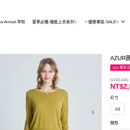
w Arrival-早秋
夏季必備-機能上衣系列✨
✨優惠專區-SALE✨
AZU
App 獨享
NT$3,680
NT$2,
尺寸
03
顏色