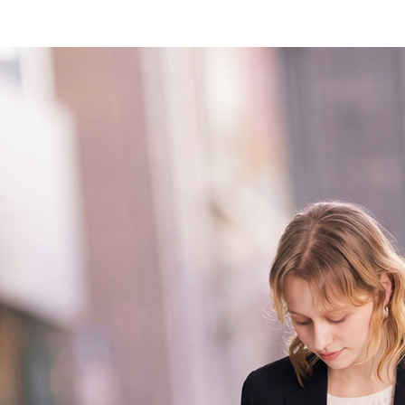
每筆NT$6
※ 請注意
絡購買商品
先享後付
付款後7-1
※ 交易是
每筆NT$6
是否繳費成
付客戶支
宅配-滿20
【注意事
每筆NT$1
１．透過由
交易，需
求債權轉
２．關於
https://aft
３．未成
「AFTE
任。
４．使用「
即時審查
結果請求
５．嚴禁
形，恩沛
動。