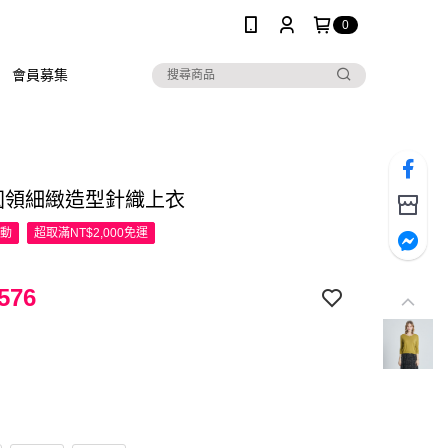
0
會員募集
R圓領細緻造型針織上衣
活動
超取滿NT$2,000免運
576