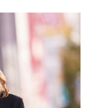
0，滿NT$2,000(含以上)免運費
：結帳手續完成當下不需立刻繳費，但若您需要取消訂單，請聯
的店家。未經商家同意取消之訂單仍視為有效，需透過AFTEE
繳納相關費用。
1取貨---滿2000元免運
否成功請以「AFTEE先享後付 」之結帳頁面顯示為準，若有關於
0，滿NT$2,000(含以上)免運費
功／繳費後需取消欲退款等相關疑問，請聯繫「AFTEE先享後
援中心」
https://netprotections.freshdesk.com/support/home
00元免運
項】
20，滿NT$2,000(含以上)免運費
恩沛科技股份有限公司提供之「AFTEE先享後付」服務完成之
依本服務之必要範圍內提供個人資料，並將交易相關給付款項請
讓予恩沛科技股份有限公司。
個人資料處理事宜，請瀏覽以下網址：
ee.tw/terms/#terms3
年的使用者請事先徵得法定代理人或監護人之同意方可使用
E先享後付」，若未經同意申辦者引起之損失，本公司不負相關責
AFTEE先享後付」時，將依據個別帳號之用戶狀況，依本公司
核予不同之上限額度；若仍有額度不足之情形，本公司將視審查
用戶進行身份認證。
一人註冊多個帳號或使用他人資訊註冊。若發現惡意使用之情
科技股份有限公司將有權停止該用戶之使用額度並採取法律行