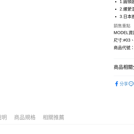
1.圓
2.縲
Apple Pay
3.日
悠遊付
銷售重點
MODEL資
Google Pa
尺寸:#03
全盈+PAY
商品代號：1
AFTEE先
相關說明
商品相關分
【關於「A
AFTEE
26S-夏季
便利好安
運送方式
分享
１．簡單
⁕上身-Top
２．便利
全家--滿2
３．安心
每筆NT$6
【「AFT
付款後全家取
１．於結帳
付」結帳
說明
商品規格
相關推薦
每筆NT$6
２．訂單
３．收到繳
7-11--滿
／ATM／