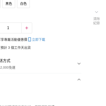
黑色
白色
清除
紀錄
帳可享專屬活動優惠價
立即下載
預計 3 個工作天出貨
送方式
2,000免運
次付款
付款