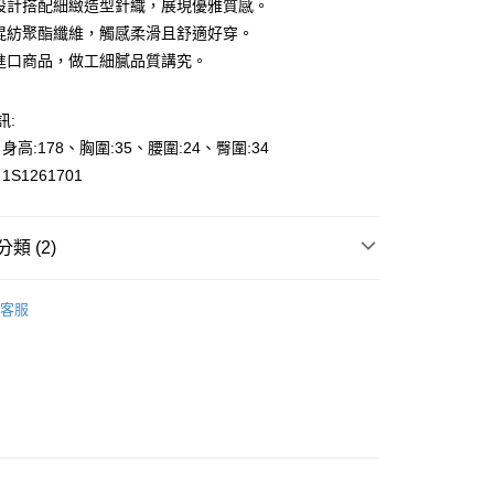
領設計搭配細緻造型針織，展現優雅質感。
縈混紡聚酯纖維，觸感柔滑且舒適好穿。
本進口商品，做工細膩品質講究。
訊:
y
、身高:178、胸圍:35、腰圍:24、臀圍:34
S1261701
享後付
類 (2)
FTEE先享後付」】
先享後付是「在收到商品之後才付款」的支付方式。 讓您購物簡單
商品
心！
客服
：不需註冊會員、不需綁卡、不需儲值。
s
針織-Knit
：只要手機號碼，簡訊認證，即可結帳。
000元免運
：先確認商品／服務後，再付款。
0，滿NT$2,000(含以上)免運費
EE先享後付」結帳流程】
貨---滿2000元免運
方式選擇「AFTEE先享後付」後，將跳轉至「AFTEE先享後
頁面，進行簡訊認證並確認金額後，即可完成結帳。
0，滿NT$2,000(含以上)免運費
成立數日內，您將收到繳費通知簡訊。
費通知簡訊後14天內，點擊此簡訊中的連結，可透過四大超商
2000元免運
網路銀行／等多元方式進行付款，方視為交易完成。