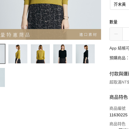
芥末黃
數量
App 結
預購商品：
付款與運
超取滿NT$
付款方式
商品特色
信用卡一
商品編號
11630225
超商取貨
商品特色
LINE Pay