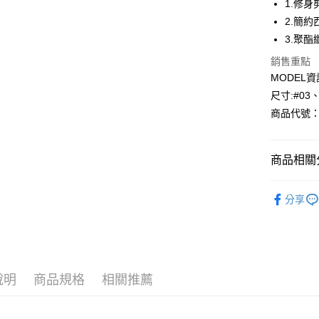
1.修
2.簡
Apple Pay
3.聚
悠遊付
銷售重點
MODEL資
Google Pa
尺寸:#03
全盈+PAY
商品代號：1
AFTEE先
相關說明
商品相關分
【關於「A
AFTEE
26S-夏季
便利好安
運送方式
分享
１．簡單
⁕褲子-Pan
２．便利
全家--滿2
３．安心
每筆NT$6
【「AFT
付款後全家取
１．於結帳
付」結帳
說明
商品規格
相關推薦
每筆NT$6
２．訂單
３．收到繳
7-11--滿
／ATM／