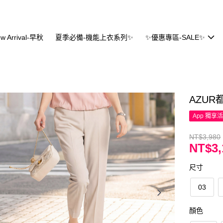
w Arrival-早秋
夏季必備-機能上衣系列✨
✨優惠專區-SALE✨
AZU
App 獨享
NT$3,980
NT$3,
尺寸
03
顏色