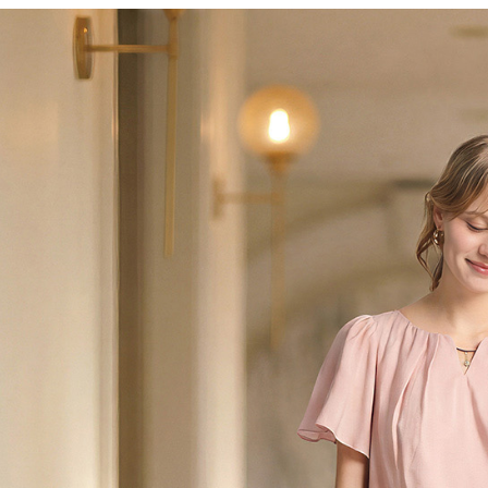
每筆NT$6
※ 請注意
絡購買商品
先享後付
付款後7-1
※ 交易是
每筆NT$6
是否繳費成
付客戶支
宅配-滿20
【注意事
每筆NT$1
１．透過由
交易，需
求債權轉
２．關於
https://aft
３．未成
「AFTE
任。
４．使用「
即時審查
結果請求
５．嚴禁
形，恩沛
動。