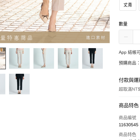
丈青
數量
App 結
預購商品：
付款與運
超取滿NT$
付款方式
商品特色
信用卡一
商品編號
11630545
超商取貨
商品特色
LINE Pay