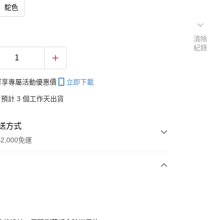
駝色
清除
紀錄
帳可享專屬活動優惠價
立即下載
預計 3 個工作天出貨
送方式
2,000免運
次付款
付款