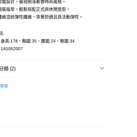
身剪裁設計，展現俐落都會時尚風格。
約西裝版型，輕鬆搭配正式與休閒造型。
酯纖維混紡彈性纖維，穿著舒適且具活動彈性。
訊:
y
、身高:178、胸圍:35、腰圍:24、臀圍:34
A1062007
享後付
類 (2)
FTEE先享後付」】
先享後付是「在收到商品之後才付款」的支付方式。 讓您購物簡單
商品
心！
客服
：不需註冊會員、不需綁卡、不需儲值。
ts
長褲-Long Pants
：只要手機號碼，簡訊認證，即可結帳。
000元免運
：先確認商品／服務後，再付款。
0，滿NT$2,000(含以上)免運費
EE先享後付」結帳流程】
貨---滿2000元免運
方式選擇「AFTEE先享後付」後，將跳轉至「AFTEE先享後
頁面，進行簡訊認證並確認金額後，即可完成結帳。
0，滿NT$2,000(含以上)免運費
成立數日內，您將收到繳費通知簡訊。
費通知簡訊後14天內，點擊此簡訊中的連結，可透過四大超商
2000元免運
網路銀行／等多元方式進行付款，方視為交易完成。