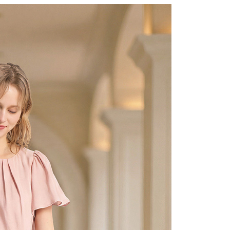
0，滿NT$2,000(含以上)免運費
：結帳手續完成當下不需立刻繳費，但若您需要取消訂單，請聯
的店家。未經商家同意取消之訂單仍視為有效，需透過AFTEE
繳納相關費用。
1取貨---滿2000元免運
否成功請以「AFTEE先享後付 」之結帳頁面顯示為準，若有關於
0，滿NT$2,000(含以上)免運費
功／繳費後需取消欲退款等相關疑問，請聯繫「AFTEE先享後
援中心」
https://netprotections.freshdesk.com/support/home
00元免運
項】
20，滿NT$2,000(含以上)免運費
恩沛科技股份有限公司提供之「AFTEE先享後付」服務完成之
依本服務之必要範圍內提供個人資料，並將交易相關給付款項請
讓予恩沛科技股份有限公司。
個人資料處理事宜，請瀏覽以下網址：
ee.tw/terms/#terms3
年的使用者請事先徵得法定代理人或監護人之同意方可使用
E先享後付」，若未經同意申辦者引起之損失，本公司不負相關責
AFTEE先享後付」時，將依據個別帳號之用戶狀況，依本公司
核予不同之上限額度；若仍有額度不足之情形，本公司將視審查
用戶進行身份認證。
一人註冊多個帳號或使用他人資訊註冊。若發現惡意使用之情
科技股份有限公司將有權停止該用戶之使用額度並採取法律行