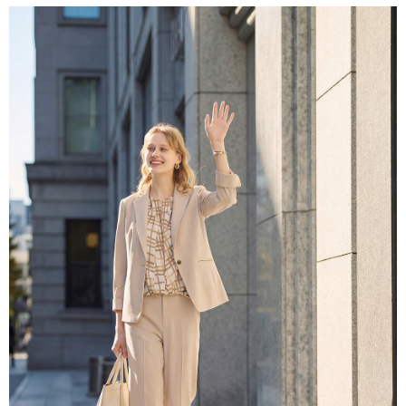
付款後全家取貨---滿2000元免運
【「AFTEE先享後付」結帳流程】
１．於結帳方式選擇「AFTEE先享後付」後，將跳轉至「AFTEE先享後付」
每筆NT$60，滿NT$2,000(含以上)免運費
結帳頁面，進行簡訊認證並確認金額後，即可完成結帳。
２．訂單成立數日內，您將收到繳費通知簡訊。
7-11--滿2000元免運
３．收到繳費通知簡訊後14天內，點擊此簡訊中的連結，可透過四大超商／
每筆NT$60，滿NT$2,000(含以上)免運費
ATM／網路銀行／等多元方式進行付款，方視為交易完成。
※ 請注意：結帳手續完成當下不需立刻繳費，但若您需要取消訂單，請聯絡
付款後7-11取貨---滿2000元免運
購買商品的店家。未經商家同意取消之訂單仍視為有效，需透過AFTEE先享
後付繳納相關費用。
每筆NT$60，滿NT$2,000(含以上)免運費
※ 交易是否成功請以「AFTEE先享後付 」之結帳頁面顯示為準，若有關於
是否繳費成功／繳費後需取消欲退款等相關疑問，請聯繫「AFTEE先享後付
宅配-滿2000元免運
客戶支援中心」
https://netprotections.freshdesk.com/support/home
每筆NT$120，滿NT$2,000(含以上)免運費
【注意事項】
１．透過由恩沛科技股份有限公司提供之「AFTEE先享後付」服務完成之交
易，需依本服務之必要範圍內提供個人資料，並將交易相關給付款項請求債
權轉讓予恩沛科技股份有限公司。
２．關於個人資料處理事宜，請瀏覽以下網址：
https://aftee.tw/terms/#terms3
３．未成年的使用者請事先徵得法定代理人或監護人之同意方可使用
「AFTEE先享後付」，若未經同意申辦者引起之損失，本公司不負相關責
任。
４．使用「AFTEE先享後付」時，將依據個別帳號之用戶狀況，依本公司即
時審查核予不同之上限額度；若仍有額度不足之情形，本公司將視審查結果
請求用戶進行身份認證。