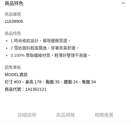
商品特色
信用卡一次付款
商品編號
超商取貨付款
11639905
LINE Pay
商品特色
Apple Pay
1.時尚格紋設計，展現優雅質感。
2.雪紡面料輕盈飄逸，穿著柔美舒適。
悠遊付
3.100% 聚酯纖維材質，輕薄好整理不易皺。
Google Pay
銷售重點
全盈+PAY
MODEL資訊:
尺寸:#03、身高:178、胸圍:35、腰圍:24、臀圍:34
AFTEE先享後付
商品代號：1A1362121
相關說明
【關於「AFTEE先享後付」】
AFTEE先享後付是「在收到商品之後才付款」的支付方式。 讓您購物簡單
運送方式
便利好安心！
１．簡單：不需註冊會員、不需綁卡、不需儲值。
全家--滿2000元免運
詳細說明
商品規格
相關推薦
２．便利：只要手機號碼，簡訊認證，即可結帳。
每筆NT$60，滿NT$2,000(含以上)免運費
３．安心：先確認商品／服務後，再付款。