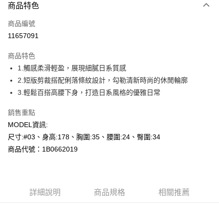
商品特色
信用卡一次付款
商品編號
超商取貨付款
11657091
LINE Pay
商品特色
Apple Pay
1.觸感柔滑輕盈，展現細膩日系質感
2.短版剪裁搭配俐落條紋設計，勾勒清新時尚的休閒輪廓
悠遊付
3.輕鬆百搭高腰下身，打造日系風格的優雅日常
Google Pay
銷售重點
全盈+PAY
MODEL資訊:
尺寸:#03、身高:178、胸圍:35、腰圍:24、臀圍:34
AFTEE先享後付
商品代號：1B0662019
相關說明
【關於「AFTEE先享後付」】
AFTEE先享後付是「在收到商品之後才付款」的支付方式。 讓您購物簡單
運送方式
便利好安心！
１．簡單：不需註冊會員、不需綁卡、不需儲值。
全家--滿2000元免運
詳細說明
商品規格
相關推薦
２．便利：只要手機號碼，簡訊認證，即可結帳。
每筆NT$60，滿NT$2,000(含以上)免運費
３．安心：先確認商品／服務後，再付款。