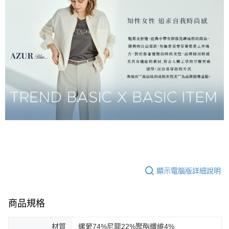
顯示電腦版詳細說明
商品規格
材質
縲縈74%尼龍22%聚酯纖維4%