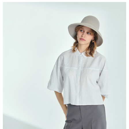
付款後全家取貨---滿2000元免運
【「AFTEE先享後付」結帳流程】
１．於結帳方式選擇「AFTEE先享後付」後，將跳轉至「AFTEE先享後付」
每筆NT$60，滿NT$2,000(含以上)免運費
結帳頁面，進行簡訊認證並確認金額後，即可完成結帳。
２．訂單成立數日內，您將收到繳費通知簡訊。
7-11--滿2000元免運
３．收到繳費通知簡訊後14天內，點擊此簡訊中的連結，可透過四大超商／
每筆NT$60，滿NT$2,000(含以上)免運費
ATM／網路銀行／等多元方式進行付款，方視為交易完成。
※ 請注意：結帳手續完成當下不需立刻繳費，但若您需要取消訂單，請聯絡
付款後7-11取貨---滿2000元免運
購買商品的店家。未經商家同意取消之訂單仍視為有效，需透過AFTEE先享
後付繳納相關費用。
每筆NT$60，滿NT$2,000(含以上)免運費
※ 交易是否成功請以「AFTEE先享後付 」之結帳頁面顯示為準，若有關於
是否繳費成功／繳費後需取消欲退款等相關疑問，請聯繫「AFTEE先享後付
宅配-滿2000元免運
客戶支援中心」
https://netprotections.freshdesk.com/support/home
每筆NT$120，滿NT$2,000(含以上)免運費
【注意事項】
１．透過由恩沛科技股份有限公司提供之「AFTEE先享後付」服務完成之交
易，需依本服務之必要範圍內提供個人資料，並將交易相關給付款項請求債
權轉讓予恩沛科技股份有限公司。
２．關於個人資料處理事宜，請瀏覽以下網址：
https://aftee.tw/terms/#terms3
３．未成年的使用者請事先徵得法定代理人或監護人之同意方可使用
「AFTEE先享後付」，若未經同意申辦者引起之損失，本公司不負相關責
任。
４．使用「AFTEE先享後付」時，將依據個別帳號之用戶狀況，依本公司即
時審查核予不同之上限額度；若仍有額度不足之情形，本公司將視審查結果
請求用戶進行身份認證。