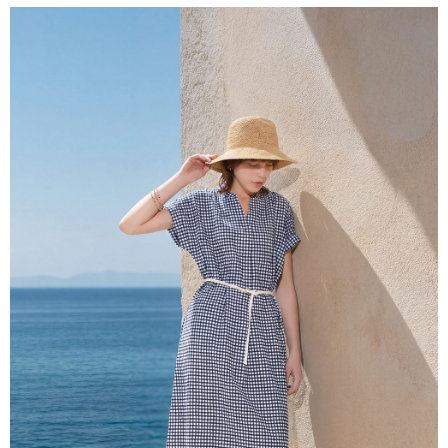
付款後全家取貨---滿2000元免運
【「AFTEE先享後付」結帳流程】
１．於結帳方式選擇「AFTEE先享後付」後，將跳轉至「AFTEE先享後付」
每筆NT$60，滿NT$2,000(含以上)免運費
結帳頁面，進行簡訊認證並確認金額後，即可完成結帳。
２．訂單成立數日內，您將收到繳費通知簡訊。
7-11--滿2000元免運
３．收到繳費通知簡訊後14天內，點擊此簡訊中的連結，可透過四大超商／
每筆NT$60，滿NT$2,000(含以上)免運費
ATM／網路銀行／等多元方式進行付款，方視為交易完成。
※ 請注意：結帳手續完成當下不需立刻繳費，但若您需要取消訂單，請聯絡
付款後7-11取貨---滿2000元免運
購買商品的店家。未經商家同意取消之訂單仍視為有效，需透過AFTEE先享
後付繳納相關費用。
每筆NT$60，滿NT$2,000(含以上)免運費
※ 交易是否成功請以「AFTEE先享後付 」之結帳頁面顯示為準，若有關於
是否繳費成功／繳費後需取消欲退款等相關疑問，請聯繫「AFTEE先享後付
宅配-滿2000元免運
客戶支援中心」
https://netprotections.freshdesk.com/support/home
每筆NT$120，滿NT$2,000(含以上)免運費
【注意事項】
１．透過由恩沛科技股份有限公司提供之「AFTEE先享後付」服務完成之交
易，需依本服務之必要範圍內提供個人資料，並將交易相關給付款項請求債
權轉讓予恩沛科技股份有限公司。
２．關於個人資料處理事宜，請瀏覽以下網址：
https://aftee.tw/terms/#terms3
３．未成年的使用者請事先徵得法定代理人或監護人之同意方可使用
「AFTEE先享後付」，若未經同意申辦者引起之損失，本公司不負相關責
任。
４．使用「AFTEE先享後付」時，將依據個別帳號之用戶狀況，依本公司即
時審查核予不同之上限額度；若仍有額度不足之情形，本公司將視審查結果
請求用戶進行身份認證。