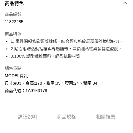
商品特色
信用卡一次付款
商品編號
超商取貨付款
11822285
LINE Pay
商品特色
Apple Pay
1. 率性開領修飾頸部線條，結合經典格紋展現優雅職場魅力。
2.貼心附贈活動裡裙與專屬腰帶，兼顧隱私性與多變造型感。
悠遊付
3.100% 聚酯纖維面料，輕盈抗皺材質
Google Pay
銷售重點
全盈+PAY
MODEL資訊:
尺寸:#03、身高:178、胸圍:35、腰圍:24、臀圍:34
AFTEE先享後付
商品代號：1A0163178
相關說明
【關於「AFTEE先享後付」】
AFTEE先享後付是「在收到商品之後才付款」的支付方式。 讓您購物簡單
運送方式
便利好安心！
１．簡單：不需註冊會員、不需綁卡、不需儲值。
全家--滿2000元免運
詳細說明
商品規格
相關推薦
２．便利：只要手機號碼，簡訊認證，即可結帳。
每筆NT$60，滿NT$2,000(含以上)免運費
３．安心：先確認商品／服務後，再付款。