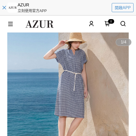
AZUR
開啟APP
立刻使用官方APP
0
1
/
4