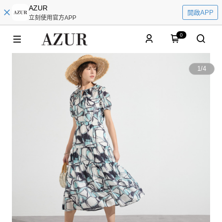
AZUR
開啟APP
立刻使用官方APP
0
1
/
4