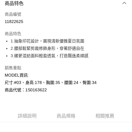
商品特色
信用卡一次付款
商品編號
超商取貨付款
11822625
LINE Pay
商品特色
Apple Pay
1.抽象印花設計，展現清新優雅夏日氛圍
2.腰部鬆緊剪裁修飾身形，穿著舒適自在
悠遊付
3.縲縈混紡面料輕盈透氣，打造飄逸柔順感
Google Pay
銷售重點
全盈+PAY
MODEL資訊:
尺寸:#03、身高:178、胸圍:35、腰圍:24、臀圍:34
AFTEE先享後付
商品代號：1S0163622
相關說明
【關於「AFTEE先享後付」】
AFTEE先享後付是「在收到商品之後才付款」的支付方式。 讓您購物簡單
運送方式
便利好安心！
１．簡單：不需註冊會員、不需綁卡、不需儲值。
全家--滿2000元免運
詳細說明
商品規格
相關推薦
２．便利：只要手機號碼，簡訊認證，即可結帳。
每筆NT$60，滿NT$2,000(含以上)免運費
３．安心：先確認商品／服務後，再付款。