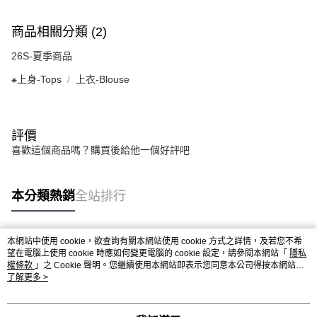
商品相關分類 (2)
26S-夏季商品
⁕上身-Tops
上衣-Blouse
評價
喜歡這個商品嗎？購買後給他一個好評吧
本分類熱銷
全站排行
本網站中使用 cookie，欲查詢有關本網站使用 cookie 方式之詳情，及若您不希
熱門標籤
望在電腦上使用 cookie 時應如何變更電腦的 cookie 設定，請參閱本網站「
隱私
權條款
」之 Cookie 聲明。您繼續使用本網站即表示您同意本公司得按本網站使
用條款之 Cookie 聲明使用 cookie。
了解更多 >