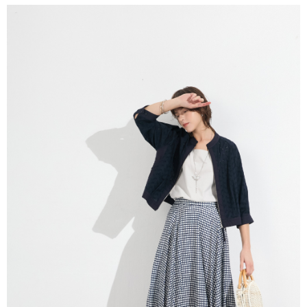
付款後全家取貨---滿2000元免運
【「AFTEE先享後付」結帳流程】
１．於結帳方式選擇「AFTEE先享後付」後，將跳轉至「AFTEE先享後付」
每筆NT$60，滿NT$2,000(含以上)免運費
結帳頁面，進行簡訊認證並確認金額後，即可完成結帳。
２．訂單成立數日內，您將收到繳費通知簡訊。
7-11--滿2000元免運
３．收到繳費通知簡訊後14天內，點擊此簡訊中的連結，可透過四大超商／
每筆NT$60，滿NT$2,000(含以上)免運費
ATM／網路銀行／等多元方式進行付款，方視為交易完成。
※ 請注意：結帳手續完成當下不需立刻繳費，但若您需要取消訂單，請聯絡
付款後7-11取貨---滿2000元免運
購買商品的店家。未經商家同意取消之訂單仍視為有效，需透過AFTEE先享
後付繳納相關費用。
每筆NT$60，滿NT$2,000(含以上)免運費
※ 交易是否成功請以「AFTEE先享後付 」之結帳頁面顯示為準，若有關於
是否繳費成功／繳費後需取消欲退款等相關疑問，請聯繫「AFTEE先享後付
宅配-滿2000元免運
客戶支援中心」
https://netprotections.freshdesk.com/support/home
每筆NT$120，滿NT$2,000(含以上)免運費
【注意事項】
１．透過由恩沛科技股份有限公司提供之「AFTEE先享後付」服務完成之交
易，需依本服務之必要範圍內提供個人資料，並將交易相關給付款項請求債
權轉讓予恩沛科技股份有限公司。
２．關於個人資料處理事宜，請瀏覽以下網址：
https://aftee.tw/terms/#terms3
３．未成年的使用者請事先徵得法定代理人或監護人之同意方可使用
「AFTEE先享後付」，若未經同意申辦者引起之損失，本公司不負相關責
任。
４．使用「AFTEE先享後付」時，將依據個別帳號之用戶狀況，依本公司即
時審查核予不同之上限額度；若仍有額度不足之情形，本公司將視審查結果
請求用戶進行身份認證。