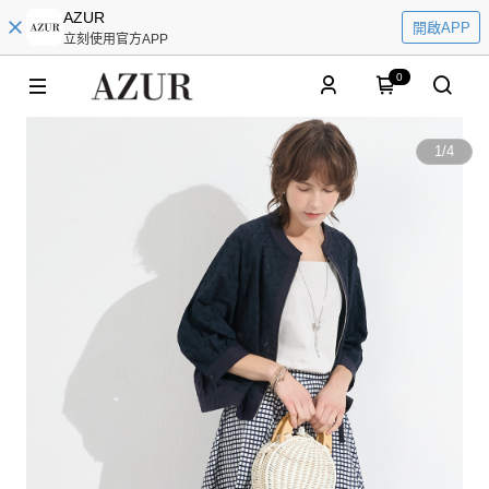
AZUR
開啟APP
立刻使用官方APP
0
1
/
4