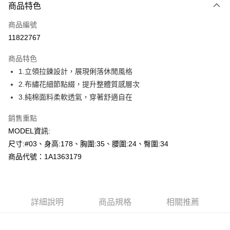
商品特色
信用卡一次付款
商品編號
超商取貨付款
11822767
LINE Pay
商品特色
Apple Pay
1.立領拉鍊設計，展現俐落休閒風格
2.布繡花細節點綴，提升整體質感層次
悠遊付
3.純棉面料柔軟透氣，穿著舒適自在
Google Pay
銷售重點
全盈+PAY
MODEL資訊:
尺寸:#03、身高:178、胸圍:35、腰圍:24、臀圍:34
AFTEE先享後付
商品代號：1A1363179
相關說明
【關於「AFTEE先享後付」】
AFTEE先享後付是「在收到商品之後才付款」的支付方式。 讓您購物簡單
運送方式
便利好安心！
１．簡單：不需註冊會員、不需綁卡、不需儲值。
全家--滿2000元免運
詳細說明
商品規格
相關推薦
２．便利：只要手機號碼，簡訊認證，即可結帳。
每筆NT$60，滿NT$2,000(含以上)免運費
３．安心：先確認商品／服務後，再付款。