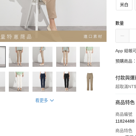
米白
數量
App 結
預購商品：
付款與運
超取滿NT$
看更多
付款方式
商品特色
信用卡一
商品編號
11824488
超商取貨
商品特色
LINE Pay