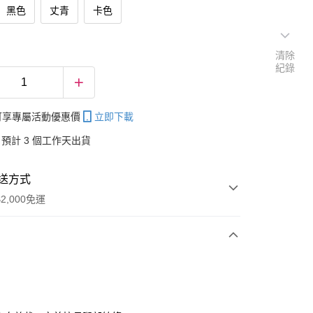
黑色
丈青
卡色
清除
紀錄
帳可享專屬活動優惠價
立即下載
預計 3 個工作天出貨
送方式
2,000免運
次付款
付款