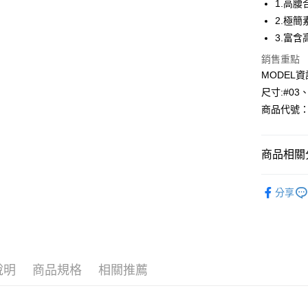
1.高
2.極
Apple Pay
3.富
悠遊付
銷售重點
MODEL資
Google Pa
尺寸:#03
全盈+PAY
商品代號：1
AFTEE先
相關說明
商品相關分
【關於「A
AFTEE
26S-夏季
便利好安
運送方式
分享
１．簡單
⁕褲子-Pan
２．便利
全家--滿2
３．安心
每筆NT$6
【「AFT
付款後全家取
１．於結帳
付」結帳
說明
商品規格
相關推薦
每筆NT$6
２．訂單
３．收到繳
7-11--滿
／ATM／