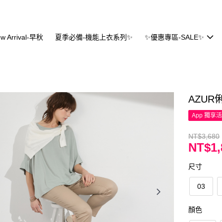
w Arrival-早秋
夏季必備-機能上衣系列✨
✨優惠專區-SALE✨
AZU
App 獨享
NT$3,680
NT$1,
尺寸
03
顏色