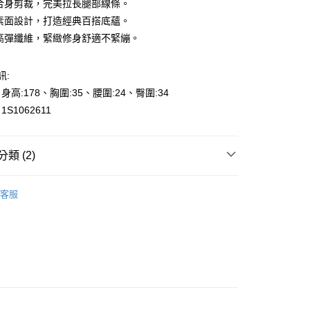
腰合身剪裁，完美拉長腿部線條。
簡素面設計，打造經典百搭底蘊。
含高彈纖維，緊緻修身舒適不緊繃。
訊:
y
、身高:178、胸圍:35、腰圍:24、臀圍:34
S1062611
享後付
類 (2)
FTEE先享後付」】
先享後付是「在收到商品之後才付款」的支付方式。 讓您購物簡單
商品
心！
客服
：不需註冊會員、不需綁卡、不需儲值。
ts
長褲-Long Pants
：只要手機號碼，簡訊認證，即可結帳。
000元免運
：先確認商品／服務後，再付款。
0，滿NT$2,000(含以上)免運費
EE先享後付」結帳流程】
貨---滿2000元免運
方式選擇「AFTEE先享後付」後，將跳轉至「AFTEE先享後
頁面，進行簡訊認證並確認金額後，即可完成結帳。
0，滿NT$2,000(含以上)免運費
成立數日內，您將收到繳費通知簡訊。
費通知簡訊後14天內，點擊此簡訊中的連結，可透過四大超商
2000元免運
網路銀行／等多元方式進行付款，方視為交易完成。