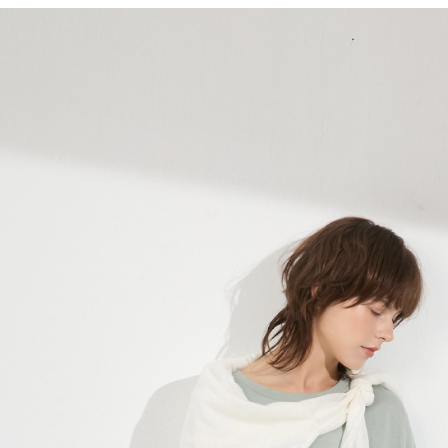
每筆NT$6
※ 請注意
絡購買商品
先享後付
付款後7-1
※ 交易是
每筆NT$6
是否繳費成
付客戶支
宅配-滿20
【注意事
每筆NT$1
１．透過由
交易，需
求債權轉
２．關於
https://aft
３．未成
「AFTE
任。
４．使用「
即時審查
結果請求
５．嚴禁
形，恩沛
動。