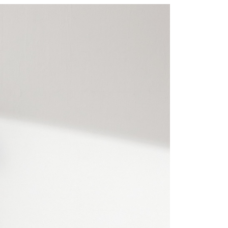
0，滿NT$2,000(含以上)免運費
：結帳手續完成當下不需立刻繳費，但若您需要取消訂單，請聯
的店家。未經商家同意取消之訂單仍視為有效，需透過AFTEE
繳納相關費用。
1取貨---滿2000元免運
否成功請以「AFTEE先享後付 」之結帳頁面顯示為準，若有關於
0，滿NT$2,000(含以上)免運費
功／繳費後需取消欲退款等相關疑問，請聯繫「AFTEE先享後
援中心」
https://netprotections.freshdesk.com/support/home
00元免運
項】
20，滿NT$2,000(含以上)免運費
恩沛科技股份有限公司提供之「AFTEE先享後付」服務完成之
依本服務之必要範圍內提供個人資料，並將交易相關給付款項請
讓予恩沛科技股份有限公司。
個人資料處理事宜，請瀏覽以下網址：
ee.tw/terms/#terms3
年的使用者請事先徵得法定代理人或監護人之同意方可使用
E先享後付」，若未經同意申辦者引起之損失，本公司不負相關責
AFTEE先享後付」時，將依據個別帳號之用戶狀況，依本公司
核予不同之上限額度；若仍有額度不足之情形，本公司將視審查
用戶進行身份認證。
一人註冊多個帳號或使用他人資訊註冊。若發現惡意使用之情
科技股份有限公司將有權停止該用戶之使用額度並採取法律行