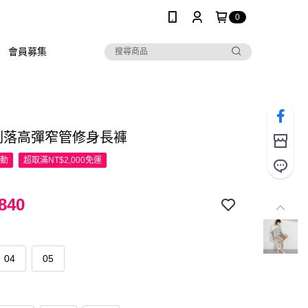
0
會員募集
R俐落高彈窄管修身長褲
活動
超取滿NT$2,000免運
840
04
05