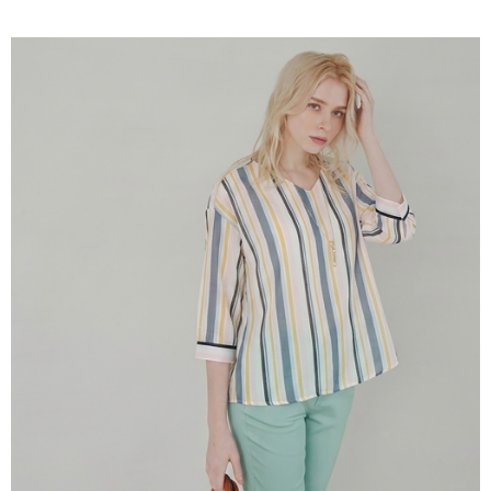
付款後全家取貨---滿2000元免運
【「AFTEE先享後付」結帳流程】
１．於結帳方式選擇「AFTEE先享後付」後，將跳轉至「AFTEE先享後付」
每筆NT$60，滿NT$2,000(含以上)免運費
結帳頁面，進行簡訊認證並確認金額後，即可完成結帳。
２．訂單成立數日內，您將收到繳費通知簡訊。
7-11--滿2000元免運
３．收到繳費通知簡訊後14天內，點擊此簡訊中的連結，可透過四大超商／
每筆NT$60，滿NT$2,000(含以上)免運費
ATM／網路銀行／等多元方式進行付款，方視為交易完成。
※ 請注意：結帳手續完成當下不需立刻繳費，但若您需要取消訂單，請聯絡
付款後7-11取貨---滿2000元免運
購買商品的店家。未經商家同意取消之訂單仍視為有效，需透過AFTEE先享
後付繳納相關費用。
每筆NT$60，滿NT$2,000(含以上)免運費
※ 交易是否成功請以「AFTEE先享後付 」之結帳頁面顯示為準，若有關於
是否繳費成功／繳費後需取消欲退款等相關疑問，請聯繫「AFTEE先享後付
宅配-滿2000元免運
客戶支援中心」
https://netprotections.freshdesk.com/support/home
每筆NT$120，滿NT$2,000(含以上)免運費
【注意事項】
１．透過由恩沛科技股份有限公司提供之「AFTEE先享後付」服務完成之交
易，需依本服務之必要範圍內提供個人資料，並將交易相關給付款項請求債
權轉讓予恩沛科技股份有限公司。
２．關於個人資料處理事宜，請瀏覽以下網址：
https://aftee.tw/terms/#terms3
３．未成年的使用者請事先徵得法定代理人或監護人之同意方可使用
「AFTEE先享後付」，若未經同意申辦者引起之損失，本公司不負相關責
任。
４．使用「AFTEE先享後付」時，將依據個別帳號之用戶狀況，依本公司即
時審查核予不同之上限額度；若仍有額度不足之情形，本公司將視審查結果
請求用戶進行身份認證。