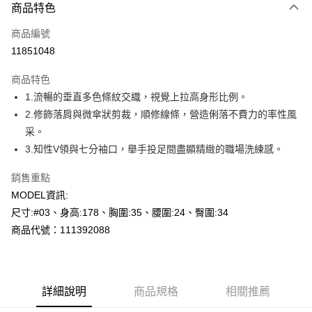
商品特色
信用卡一次付款
商品編號
超商取貨付款
11851048
LINE Pay
商品特色
Apple Pay
1.流暢的垂直多色條紋交織，視覺上拉高身形比例。
2.修飾落肩與微傘狀剪裁，順修線條，營造俐落不費力的率性風
悠遊付
采。
Google Pay
3.知性V領與七分袖口，舉手投足間盡顯精緻的職場洗練感。
全盈+PAY
銷售重點
MODEL資訊:
AFTEE先享後付
尺寸:#03、身高:178、胸圍:35、腰圍:24、臀圍:34
相關說明
商品代號：111392088
【關於「AFTEE先享後付」】
AFTEE先享後付是「在收到商品之後才付款」的支付方式。 讓您購物簡單
運送方式
便利好安心！
１．簡單：不需註冊會員、不需綁卡、不需儲值。
全家--滿2000元免運
２．便利：只要手機號碼，簡訊認證，即可結帳。
每筆NT$60，滿NT$2,000(含以上)免運費
詳細說明
商品規格
相關推薦
３．安心：先確認商品／服務後，再付款。