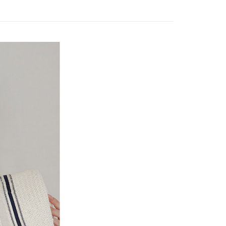
0，滿NT$2,000(含以上)免運費
：結帳手續完成當下不需立刻繳費，但若您需要取消訂單，請聯
的店家。未經商家同意取消之訂單仍視為有效，需透過AFTEE
繳納相關費用。
1取貨---滿2000元免運
否成功請以「AFTEE先享後付 」之結帳頁面顯示為準，若有關於
0，滿NT$2,000(含以上)免運費
功／繳費後需取消欲退款等相關疑問，請聯繫「AFTEE先享後
援中心」
https://netprotections.freshdesk.com/support/home
00元免運
項】
20，滿NT$2,000(含以上)免運費
恩沛科技股份有限公司提供之「AFTEE先享後付」服務完成之
依本服務之必要範圍內提供個人資料，並將交易相關給付款項請
讓予恩沛科技股份有限公司。
個人資料處理事宜，請瀏覽以下網址：
ee.tw/terms/#terms3
年的使用者請事先徵得法定代理人或監護人之同意方可使用
E先享後付」，若未經同意申辦者引起之損失，本公司不負相關責
AFTEE先享後付」時，將依據個別帳號之用戶狀況，依本公司
核予不同之上限額度；若仍有額度不足之情形，本公司將視審查
用戶進行身份認證。
一人註冊多個帳號或使用他人資訊註冊。若發現惡意使用之情
科技股份有限公司將有權停止該用戶之使用額度並採取法律行