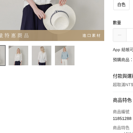
白色
數量
App 結
預購商品：
付款與運
超取滿NT$
付款方式
商品特色
信用卡一
商品編號
11851288
超商取貨
商品特色
LINE Pay