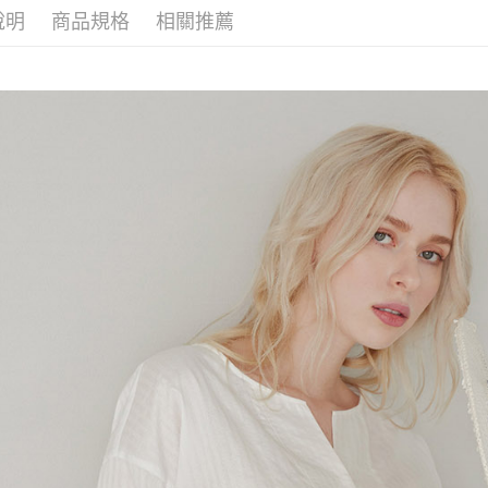
每筆NT$6
※ 請注意
說明
商品規格
相關推薦
絡購買商品
先享後付
付款後7-1
※ 交易是
每筆NT$6
是否繳費成
付客戶支
宅配-滿20
【注意事
每筆NT$1
１．透過由
交易，需
求債權轉
２．關於
https://aft
３．未成
「AFTE
任。
４．使用「
即時審查
結果請求
５．嚴禁
形，恩沛
動。