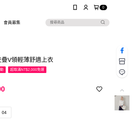
0
會員募集
R交疊V領輕薄舒適上衣
活動
超取滿NT$2,000免運
90
04