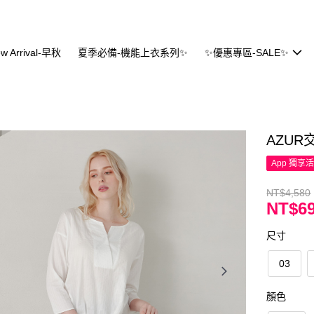
w Arrival-早秋
夏季必備-機能上衣系列✨
✨優惠專區-SALE✨
AZU
App 獨享
NT$4,580
NT$6
尺寸
03
顏色