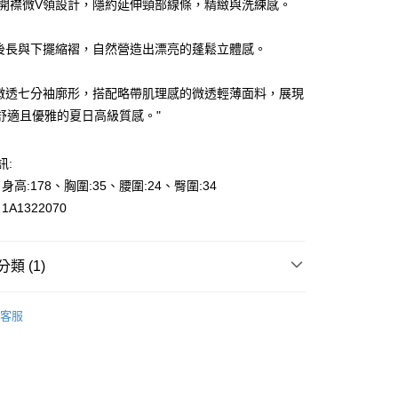
知性開襟微V領設計，隱約延伸頸部線條，精緻與洗練感。
短後長與下擺縮褶，自然營造出漂亮的蓬鬆立體感。
盈微透七分袖廓形，搭配略帶肌理感的微透輕薄面料，展現
y
舒適且優雅的夏日高級質感。"
享後付
訊:
、身高:178、胸圍:35、腰圍:24、臀圍:34
FTEE先享後付」】
A1322070
先享後付是「在收到商品之後才付款」的支付方式。 讓您購物簡單
心！
：不需註冊會員、不需綁卡、不需儲值。
類 (1)
：只要手機號碼，簡訊認證，即可結帳。
000元免運
：先確認商品／服務後，再付款。
0，滿NT$2,000(含以上)免運費
專區🎉
夏日購物慶-$690元專區任選
EE先享後付」結帳流程】
客服
貨---滿2000元免運
方式選擇「AFTEE先享後付」後，將跳轉至「AFTEE先享後
頁面，進行簡訊認證並確認金額後，即可完成結帳。
0，滿NT$2,000(含以上)免運費
成立數日內，您將收到繳費通知簡訊。
費通知簡訊後14天內，點擊此簡訊中的連結，可透過四大超商
2000元免運
網路銀行／等多元方式進行付款，方視為交易完成。