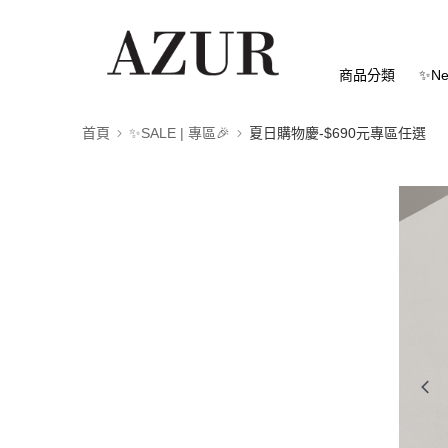
商品分類
✨Ne
首頁
✨SALE | 專區🎉
夏日購物慶-$690元專區任選