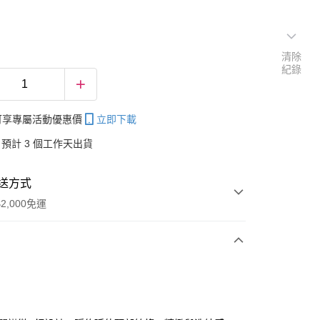
清除
紀錄
帳可享專屬活動優惠價
立即下載
預計 3 個工作天出貨
送方式
2,000免運
次付款
付款