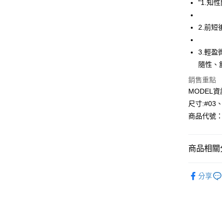
"1.
Apple Pay
2.前
悠遊付
3.輕
Google Pa
隨性、
全盈+PAY
銷售重點
AFTEE先
MODEL資
相關說明
尺寸:#03
【關於「A
商品代號：1
AFTEE
便利好安
運送方式
１．簡單
商品相關分
２．便利
全家--滿2
３．安心
每筆NT$6
✨SALE | 
【「AFT
分享
付款後全家取
１．於結帳
付」結帳
每筆NT$6
２．訂單
３．收到繳
7-11--滿
／ATM／