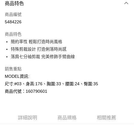
商品特色
信用卡一次付款
商品編號
超商取貨付款
5484226
LINE Pay
商品特色
Apple Pay
簡約率性 輕鬆打造時尚風格
特殊剪裁設計 打造俐落時尚感
悠遊付
落肩七分袖剪裁 完美修飾手臂曲線
Google Pay
銷售重點
AFTEE先享後付
MODEL資訊:
相關說明
尺寸:#03、身高:176、胸圍:33、腰圍:24、臀圍:35
【關於「AFTEE先享後付」】
商品代號：160790601
AFTEE先享後付是「在收到商品之後才付款」的支付方式。 讓您購物簡單
運送方式
便利好安心！
１．簡單：不需註冊會員、不需綁卡、不需儲值。
全家--滿2000元免運
２．便利：只要手機號碼，簡訊認證，即可結帳。
每筆NT$60，滿NT$2,000(含以上)免運費
３．安心：先確認商品／服務後，再付款。
詳細說明
商品規格
相關推薦
付款後全家取貨---滿2000元免運
【「AFTEE先享後付」結帳流程】
１．於結帳方式選擇「AFTEE先享後付」後，將跳轉至「AFTEE先享後付」
每筆NT$60，滿NT$2,000(含以上)免運費