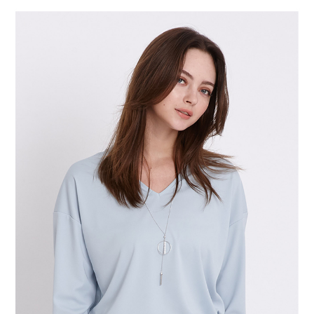
結帳頁面，進行簡訊認證並確認金額後，即可完成結帳。
２．訂單成立數日內，您將收到繳費通知簡訊。
7-11--滿2000元免運
３．收到繳費通知簡訊後14天內，點擊此簡訊中的連結，可透過四大超商／
每筆NT$60，滿NT$2,000(含以上)免運費
ATM／網路銀行／等多元方式進行付款，方視為交易完成。
※ 請注意：結帳手續完成當下不需立刻繳費，但若您需要取消訂單，請聯絡
付款後7-11取貨---滿2000元免運
購買商品的店家。未經商家同意取消之訂單仍視為有效，需透過AFTEE先享
後付繳納相關費用。
每筆NT$60，滿NT$2,000(含以上)免運費
※ 交易是否成功請以「AFTEE先享後付 」之結帳頁面顯示為準，若有關於
是否繳費成功／繳費後需取消欲退款等相關疑問，請聯繫「AFTEE先享後付
宅配-滿2000元免運
客戶支援中心」
https://netprotections.freshdesk.com/support/home
每筆NT$120，滿NT$2,000(含以上)免運費
【注意事項】
１．透過由恩沛科技股份有限公司提供之「AFTEE先享後付」服務完成之交
易，需依本服務之必要範圍內提供個人資料，並將交易相關給付款項請求債
權轉讓予恩沛科技股份有限公司。
２．關於個人資料處理事宜，請瀏覽以下網址：
https://aftee.tw/terms/#terms3
３．未成年的使用者請事先徵得法定代理人或監護人之同意方可使用
「AFTEE先享後付」，若未經同意申辦者引起之損失，本公司不負相關責
任。
４．使用「AFTEE先享後付」時，將依據個別帳號之用戶狀況，依本公司即
時審查核予不同之上限額度；若仍有額度不足之情形，本公司將視審查結果
請求用戶進行身份認證。
５．嚴禁一人註冊多個帳號或使用他人資訊註冊。若發現惡意使用之情形，
恩沛科技股份有限公司將有權停止該用戶之使用額度並採取法律行動。