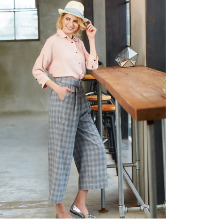
結帳頁面，進行簡訊認證並確認金額後，即可完成結帳。
２．訂單成立數日內，您將收到繳費通知簡訊。
7-11--滿2000元免運
３．收到繳費通知簡訊後14天內，點擊此簡訊中的連結，可透過四大超商／
每筆NT$60，滿NT$2,000(含以上)免運費
ATM／網路銀行／等多元方式進行付款，方視為交易完成。
※ 請注意：結帳手續完成當下不需立刻繳費，但若您需要取消訂單，請聯絡
付款後7-11取貨---滿2000元免運
購買商品的店家。未經商家同意取消之訂單仍視為有效，需透過AFTEE先享
後付繳納相關費用。
每筆NT$60，滿NT$2,000(含以上)免運費
※ 交易是否成功請以「AFTEE先享後付 」之結帳頁面顯示為準，若有關於
是否繳費成功／繳費後需取消欲退款等相關疑問，請聯繫「AFTEE先享後付
宅配-滿2000元免運
客戶支援中心」
https://netprotections.freshdesk.com/support/home
每筆NT$120，滿NT$2,000(含以上)免運費
【注意事項】
１．透過由恩沛科技股份有限公司提供之「AFTEE先享後付」服務完成之交
易，需依本服務之必要範圍內提供個人資料，並將交易相關給付款項請求債
權轉讓予恩沛科技股份有限公司。
２．關於個人資料處理事宜，請瀏覽以下網址：
https://aftee.tw/terms/#terms3
３．未成年的使用者請事先徵得法定代理人或監護人之同意方可使用
「AFTEE先享後付」，若未經同意申辦者引起之損失，本公司不負相關責
任。
４．使用「AFTEE先享後付」時，將依據個別帳號之用戶狀況，依本公司即
時審查核予不同之上限額度；若仍有額度不足之情形，本公司將視審查結果
請求用戶進行身份認證。
５．嚴禁一人註冊多個帳號或使用他人資訊註冊。若發現惡意使用之情形，
恩沛科技股份有限公司將有權停止該用戶之使用額度並採取法律行動。