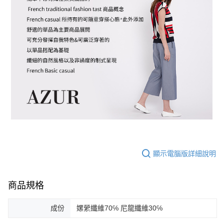
顯示電腦版詳細說明
商品規格
成份
嫘縈纖維70℅ 尼龍纖維30℅