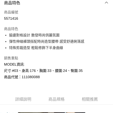
商品特色
信用卡一次付款
商品編號
超商取貨付款
5571416
LINE Pay
商品特色
Apple Pay
脇邊對格設計 散發時尚俏麗氛圍
彈性伸縮褲頭搭配時尚造型腰帶 感受舒適俐落感
悠遊付
特殊剪裁造型 輕鬆修飾下半身曲線
Google Pay
銷售重點
AFTEE先享後付
MODEL資訊:
相關說明
尺寸:#03、身高:176、胸圍:33、腰圍:24、臀圍:35
【關於「AFTEE先享後付」】
商品代號：111080088
AFTEE先享後付是「在收到商品之後才付款」的支付方式。 讓您購物簡單
運送方式
便利好安心！
１．簡單：不需註冊會員、不需綁卡、不需儲值。
全家--滿2000元免運
２．便利：只要手機號碼，簡訊認證，即可結帳。
每筆NT$60，滿NT$2,000(含以上)免運費
３．安心：先確認商品／服務後，再付款。
詳細說明
商品規格
相關推薦
付款後全家取貨---滿2000元免運
【「AFTEE先享後付」結帳流程】
１．於結帳方式選擇「AFTEE先享後付」後，將跳轉至「AFTEE先享後付」
每筆NT$60，滿NT$2,000(含以上)免運費