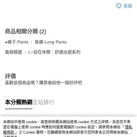
客服
商品相關分類 (2)
⁕褲子-Pants
長褲-Long Pants
風格精選
👉自在休閒｜舒適出遊系列
評價
喜歡這個商品嗎？購買後給他一個好評吧
本分類熱銷
全站排行
本網站中使用 cookie，欲查詢有關本網站使用 cookie 方式之詳情，及若您不希
熱門標籤
望在電腦上使用 cookie 時應如何變更電腦的 cookie 設定，請參閱本網站「
隱私
權條款
」之 Cookie 聲明。您繼續使用本網站即表示您同意本公司得按本網站使