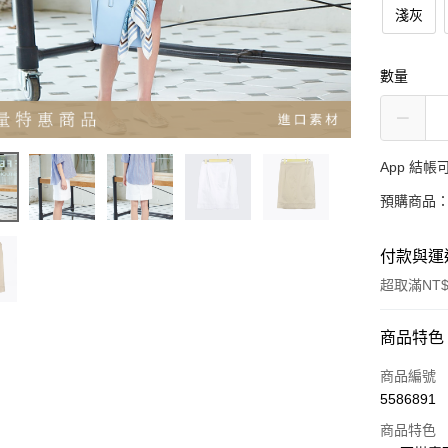
淺灰
數量
App 結
預購商品：
付款與運
超取滿NT$
付款方式
商品特色
信用卡一
商品編號
5586891
超商取貨
商品特色
LINE Pay