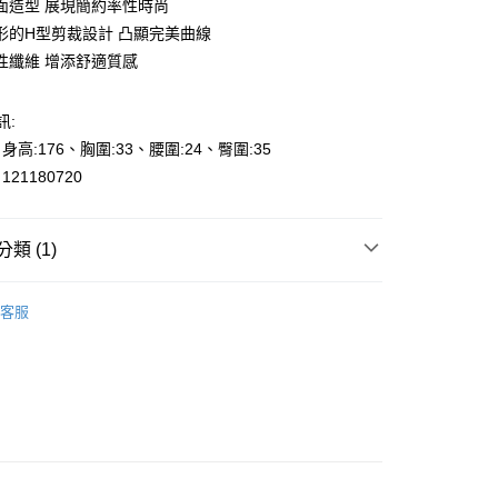
面造型 展現簡約率性時尚
形的H型剪裁設計 凸顯完美曲線
性纖維 增添舒適質感
訊:
y
、身高:176、胸圍:33、腰圍:24、臀圍:35
享後付
21180720
FTEE先享後付」】
先享後付是「在收到商品之後才付款」的支付方式。 讓您購物簡單
類 (1)
心！
：不需註冊會員、不需綁卡、不需儲值。
t
：只要手機號碼，簡訊認證，即可結帳。
000元免運
客服
：先確認商品／服務後，再付款。
0，滿NT$2,000(含以上)免運費
EE先享後付」結帳流程】
貨---滿2000元免運
方式選擇「AFTEE先享後付」後，將跳轉至「AFTEE先享後
頁面，進行簡訊認證並確認金額後，即可完成結帳。
0，滿NT$2,000(含以上)免運費
成立數日內，您將收到繳費通知簡訊。
費通知簡訊後14天內，點擊此簡訊中的連結，可透過四大超商
2000元免運
網路銀行／等多元方式進行付款，方視為交易完成。
0，滿NT$2,000(含以上)免運費
：結帳手續完成當下不需立刻繳費，但若您需要取消訂單，請聯
的店家。未經商家同意取消之訂單仍視為有效，需透過AFTEE