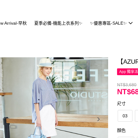
w Arrival-早秋
夏季必備-機能上衣系列✨
✨優惠專區-SALE✨
【AZ
App 獨享
NT$3,680
NT$6
尺寸
03
顏色