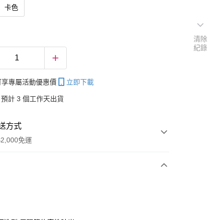
卡色
清除
紀錄
帳可享專屬活動優惠價
立即下載
預計 3 個工作天出貨
送方式
2,000免運
次付款
付款