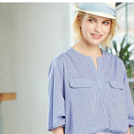
先享後付
付款後7-1
※ 交易是
每筆NT$6
是否繳費成
付客戶支
宅配-滿20
【注意事
每筆NT$1
１．透過由
交易，需
求債權轉
２．關於
https://aft
３．未成
「AFTE
任。
４．使用「
即時審查
結果請求
５．嚴禁
形，恩沛
動。