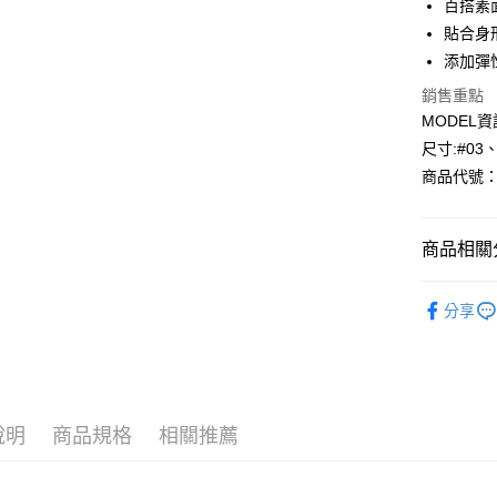
百搭素
貼合身
Apple Pay
添加彈
悠遊付
銷售重點
MODEL資
Google Pa
尺寸:#03
AFTEE先
商品代號：1
相關說明
【關於「A
AFTEE
商品相關分
便利好安
運送方式
１．簡單
⁕裙子- Skir
２．便利
全家--滿2
分享
３．安心
每筆NT$6
【「AFT
付款後全家取
１．於結帳
付」結帳
每筆NT$6
２．訂單
３．收到繳
說明
商品規格
相關推薦
7-11--滿
／ATM／
每筆NT$6
※ 請注意
絡購買商品