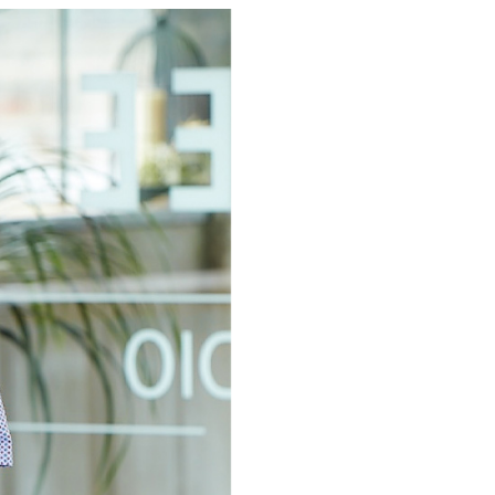
繳納相關費用。
1取貨---滿2000元免運
否成功請以「AFTEE先享後付 」之結帳頁面顯示為準，若有關於
0，滿NT$2,000(含以上)免運費
功／繳費後需取消欲退款等相關疑問，請聯繫「AFTEE先享後
援中心」
https://netprotections.freshdesk.com/support/home
00元免運
項】
20，滿NT$2,000(含以上)免運費
恩沛科技股份有限公司提供之「AFTEE先享後付」服務完成之
依本服務之必要範圍內提供個人資料，並將交易相關給付款項請
讓予恩沛科技股份有限公司。
個人資料處理事宜，請瀏覽以下網址：
ee.tw/terms/#terms3
年的使用者請事先徵得法定代理人或監護人之同意方可使用
E先享後付」，若未經同意申辦者引起之損失，本公司不負相關責
AFTEE先享後付」時，將依據個別帳號之用戶狀況，依本公司
核予不同之上限額度；若仍有額度不足之情形，本公司將視審查
用戶進行身份認證。
一人註冊多個帳號或使用他人資訊註冊。若發現惡意使用之情
科技股份有限公司將有權停止該用戶之使用額度並採取法律行