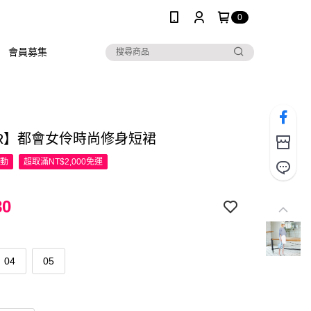
0
會員募集
UR】都會女伶時尚修身短裙
活動
超取滿NT$2,000免運
80
04
05