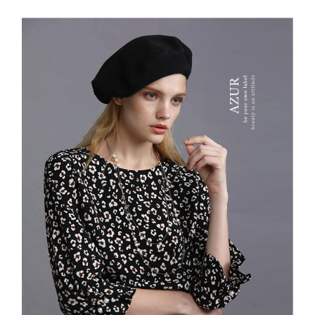
結帳頁面，進行簡訊認證並確認金額後，即可完成結帳。
２．訂單成立數日內，您將收到繳費通知簡訊。
7-11--滿2000元免運
３．收到繳費通知簡訊後14天內，點擊此簡訊中的連結，可透過四大超商／
每筆NT$60，滿NT$2,000(含以上)免運費
ATM／網路銀行／等多元方式進行付款，方視為交易完成。
※ 請注意：結帳手續完成當下不需立刻繳費，但若您需要取消訂單，請聯絡
付款後7-11取貨---滿2000元免運
購買商品的店家。未經商家同意取消之訂單仍視為有效，需透過AFTEE先享
後付繳納相關費用。
每筆NT$60，滿NT$2,000(含以上)免運費
※ 交易是否成功請以「AFTEE先享後付 」之結帳頁面顯示為準，若有關於
是否繳費成功／繳費後需取消欲退款等相關疑問，請聯繫「AFTEE先享後付
宅配-滿2000元免運
客戶支援中心」
https://netprotections.freshdesk.com/support/home
每筆NT$120，滿NT$2,000(含以上)免運費
【注意事項】
１．透過由恩沛科技股份有限公司提供之「AFTEE先享後付」服務完成之交
易，需依本服務之必要範圍內提供個人資料，並將交易相關給付款項請求債
權轉讓予恩沛科技股份有限公司。
２．關於個人資料處理事宜，請瀏覽以下網址：
https://aftee.tw/terms/#terms3
３．未成年的使用者請事先徵得法定代理人或監護人之同意方可使用
「AFTEE先享後付」，若未經同意申辦者引起之損失，本公司不負相關責
任。
４．使用「AFTEE先享後付」時，將依據個別帳號之用戶狀況，依本公司即
時審查核予不同之上限額度；若仍有額度不足之情形，本公司將視審查結果
請求用戶進行身份認證。
５．嚴禁一人註冊多個帳號或使用他人資訊註冊。若發現惡意使用之情形，
恩沛科技股份有限公司將有權停止該用戶之使用額度並採取法律行動。