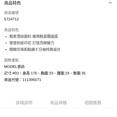
商品特色
信用卡一次付款
商品編號
超商取貨付款
5724712
LINE Pay
商品特色
Apple Pay
輕柔雪紡面料 展現輕盈飄逸感
摩登豹紋印花 打造亮眼魅力
悠遊付
精緻珍珠釦點綴七分袖特殊設計
Google Pay
銷售重點
AFTEE先享後付
MODEL資訊:
相關說明
尺寸:#03、身高:176、胸圍:33、腰圍:24、臀圍:35
【關於「AFTEE先享後付」】
商品代號：111395071
AFTEE先享後付是「在收到商品之後才付款」的支付方式。 讓您購物簡單
運送方式
便利好安心！
１．簡單：不需註冊會員、不需綁卡、不需儲值。
全家--滿2000元免運
２．便利：只要手機號碼，簡訊認證，即可結帳。
每筆NT$60，滿NT$2,000(含以上)免運費
３．安心：先確認商品／服務後，再付款。
詳細說明
商品規格
相關推薦
付款後全家取貨---滿2000元免運
【「AFTEE先享後付」結帳流程】
１．於結帳方式選擇「AFTEE先享後付」後，將跳轉至「AFTEE先享後付」
每筆NT$60，滿NT$2,000(含以上)免運費