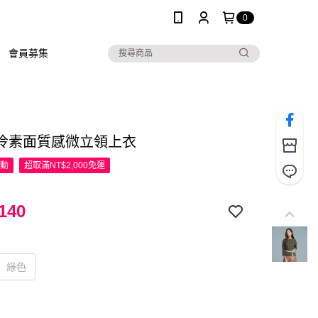
0
會員募集
伶素面質感微立領上衣
活動
超取滿NT$2,000免運
140
綠色