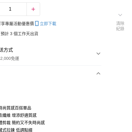
清除
帳可享專屬活動優惠價
立即下載
紀錄
預計 3 個工作天出貨
送方式
2,000免運
次付款
付款
時尚質感百搭單品
性纖維 增添舒適質感
體剪裁 簡約又不失時尚感
藏式拉鍊 低調點綴