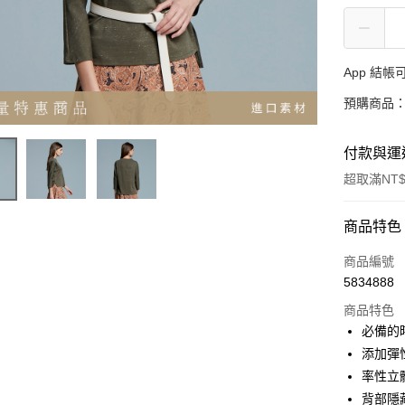
App 結
預購商品：
付款與運
超取滿NT$
付款方式
商品特色
信用卡一
商品編號
5834888
超商取貨
商品特色
LINE Pay
必備的
添加彈
Apple Pay
率性立
悠遊付
背部隱