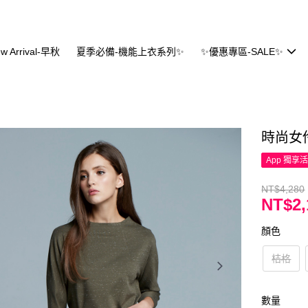
w Arrival-早秋
夏季必備-機能上衣系列✨
✨優惠專區-SALE✨
時尚女
App 獨享
NT$4,280
NT$2,
顏色
桔格
數量