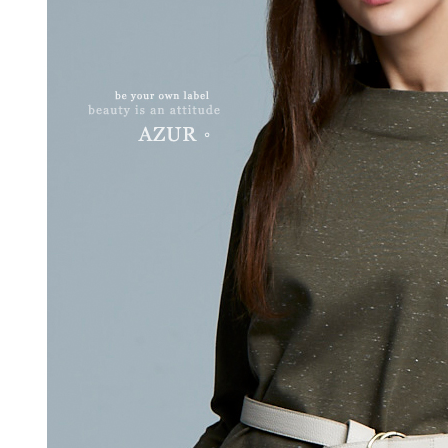
【注意事
每筆NT$1
１．透過由
交易，需
求債權轉
２．關於
https://aft
３．未成
「AFTE
任。
４．使用「
即時審查
結果請求
５．嚴禁
形，恩沛
動。