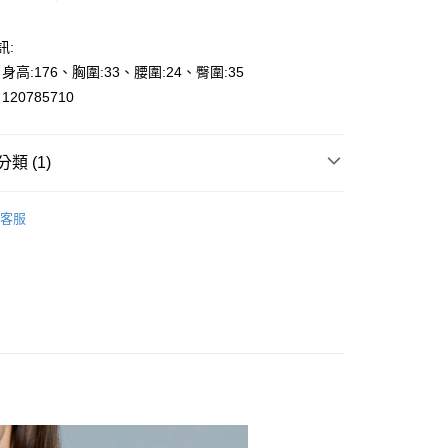
y
訊:
享後付
、身高:176、胸圍:33、腰圍:24、臀圍:35
20785710
FTEE先享後付」】
先享後付是「在收到商品之後才付款」的支付方式。 讓您購物簡單
心！
：不需註冊會員、不需綁卡、不需儲值。
類 (1)
：只要手機號碼，簡訊認證，即可結帳。
000元免運
：先確認商品／服務後，再付款。
s
T恤-T-Shirt
0，滿NT$2,000(含以上)免運費
客服
EE先享後付」結帳流程】
貨---滿2000元免運
方式選擇「AFTEE先享後付」後，將跳轉至「AFTEE先享後
頁面，進行簡訊認證並確認金額後，即可完成結帳。
0，滿NT$2,000(含以上)免運費
成立數日內，您將收到繳費通知簡訊。
費通知簡訊後14天內，點擊此簡訊中的連結，可透過四大超商
2000元免運
網路銀行／等多元方式進行付款，方視為交易完成。
0，滿NT$2,000(含以上)免運費
：結帳手續完成當下不需立刻繳費，但若您需要取消訂單，請聯
的店家。未經商家同意取消之訂單仍視為有效，需透過AFTEE
繳納相關費用。
1取貨---滿2000元免運
否成功請以「AFTEE先享後付 」之結帳頁面顯示為準，若有關於
0，滿NT$2,000(含以上)免運費
功／繳費後需取消欲退款等相關疑問，請聯繫「AFTEE先享後
援中心」
https://netprotections.freshdesk.com/support/home
00元免運