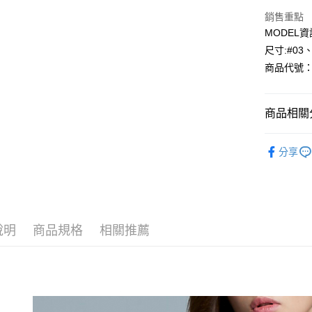
Google Pa
銷售重點
MODEL資
AFTEE先
尺寸:#03
相關說明
商品代號：1
【關於「A
AFTEE
便利好安
運送方式
１．簡單
商品相關分
２．便利
全家--滿2
３．安心
⁕上身-Top
每筆NT$6
分享
【「AFT
付款後全家取
１．於結帳
付」結帳
每筆NT$6
２．訂單
３．收到繳
7-11--滿
／ATM／
說明
商品規格
相關推薦
每筆NT$6
※ 請注意
絡購買商品
先享後付
付款後7-1
※ 交易是
每筆NT$6
是否繳費成
付客戶支
宅配-滿20