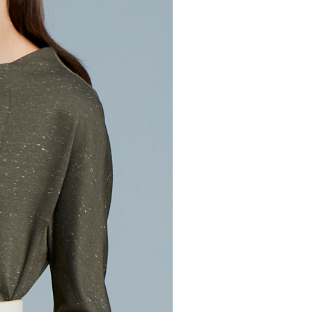
項】
20，滿NT$2,000(含以上)免運費
恩沛科技股份有限公司提供之「AFTEE先享後付」服務完成之
依本服務之必要範圍內提供個人資料，並將交易相關給付款項請
讓予恩沛科技股份有限公司。
個人資料處理事宜，請瀏覽以下網址：
ee.tw/terms/#terms3
年的使用者請事先徵得法定代理人或監護人之同意方可使用
E先享後付」，若未經同意申辦者引起之損失，本公司不負相關責
AFTEE先享後付」時，將依據個別帳號之用戶狀況，依本公司
核予不同之上限額度；若仍有額度不足之情形，本公司將視審查
用戶進行身份認證。
一人註冊多個帳號或使用他人資訊註冊。若發現惡意使用之情
科技股份有限公司將有權停止該用戶之使用額度並採取法律行