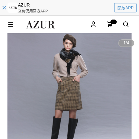
AZUR
開啟APP
立刻使用官方APP
0
1
/
4