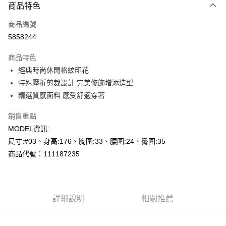
商品特色
信用卡一次付款
商品編號
超商取貨付款
5858244
LINE Pay
商品特色
Apple Pay
經典時尚休閒格紋印花
特殊壓折剪裁設計 完美修飾增添造型
悠遊付
精選質感面料 感受舒適穿著
Google Pay
銷售重點
AFTEE先享後付
MODEL資訊:
相關說明
尺寸:#03、身高:176、胸圍:33、腰圍:24、臀圍:35
【關於「AFTEE先享後付」】
商品代號：111187235
AFTEE先享後付是「在收到商品之後才付款」的支付方式。 讓您購物簡單
運送方式
便利好安心！
１．簡單：不需註冊會員、不需綁卡、不需儲值。
全家--滿2000元免運
２．便利：只要手機號碼，簡訊認證，即可結帳。
每筆NT$60，滿NT$2,000(含以上)免運費
３．安心：先確認商品／服務後，再付款。
詳細說明
相關推薦
付款後全家取貨---滿2000元免運
【「AFTEE先享後付」結帳流程】
１．於結帳方式選擇「AFTEE先享後付」後，將跳轉至「AFTEE先享後付」
每筆NT$60，滿NT$2,000(含以上)免運費