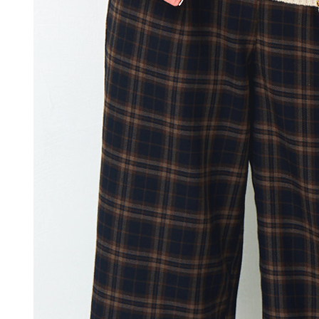
【注意事
每筆NT$1
１．透過由
交易，需
求債權轉
２．關於
https://aft
３．未成
「AFTE
任。
４．使用「
即時審查
結果請求
５．嚴禁
形，恩沛
動。