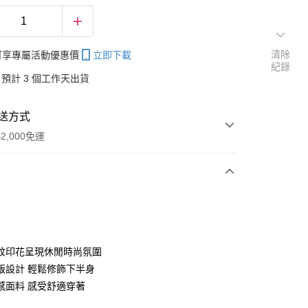
清除
帳可享專屬活動優惠價
立即下載
紀錄
預計 3 個工作天出貨
送方式
2,000免運
次付款
付款
紋印花呈現休閒時尚氛圍
版設計 輕鬆修飾下半身
感面料 感受舒適穿著