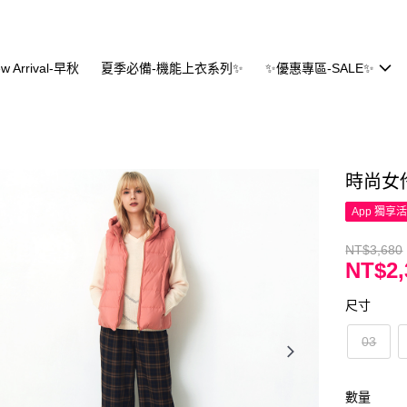
w Arrival-早秋
夏季必備-機能上衣系列✨
✨優惠專區-SALE✨
時尚女
App 獨享
NT$3,680
NT$2,
尺寸
03
數量