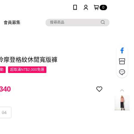
0
會員募集
伶摩登格紋休閒寬版褲
活動
超取滿NT$2,000免運
340
04