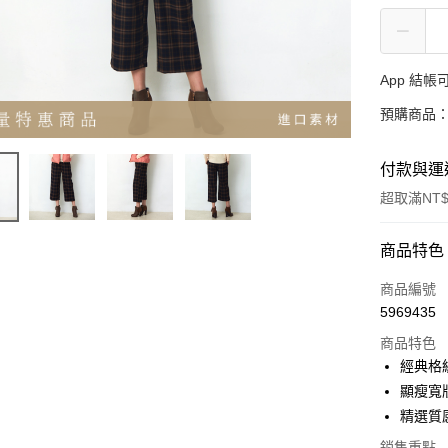
App 結
預購商品：
付款與運
超取滿NT$
付款方式
商品特色
信用卡一
商品編號
5969435
超商取貨
商品特色
LINE Pay
經典格
顯瘦寬
Apple Pay
精選質
悠遊付
銷售重點