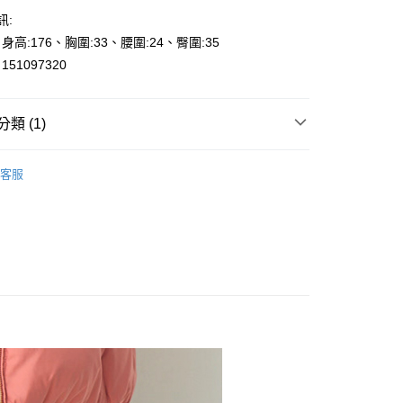
訊:
y
、身高:176、胸圍:33、腰圍:24、臀圍:35
享後付
51097320
FTEE先享後付」】
先享後付是「在收到商品之後才付款」的支付方式。 讓您購物簡單
類 (1)
心！
：不需註冊會員、不需綁卡、不需儲值。
ts
：只要手機號碼，簡訊認證，即可結帳。
長褲-Long Pants
000元免運
客服
：先確認商品／服務後，再付款。
0，滿NT$2,000(含以上)免運費
EE先享後付」結帳流程】
貨---滿2000元免運
方式選擇「AFTEE先享後付」後，將跳轉至「AFTEE先享後
頁面，進行簡訊認證並確認金額後，即可完成結帳。
0，滿NT$2,000(含以上)免運費
成立數日內，您將收到繳費通知簡訊。
費通知簡訊後14天內，點擊此簡訊中的連結，可透過四大超商
2000元免運
網路銀行／等多元方式進行付款，方視為交易完成。
0，滿NT$2,000(含以上)免運費
：結帳手續完成當下不需立刻繳費，但若您需要取消訂單，請聯
的店家。未經商家同意取消之訂單仍視為有效，需透過AFTEE
繳納相關費用。
1取貨---滿2000元免運
否成功請以「AFTEE先享後付 」之結帳頁面顯示為準，若有關於
0，滿NT$2,000(含以上)免運費
功／繳費後需取消欲退款等相關疑問，請聯繫「AFTEE先享後
援中心」
https://netprotections.freshdesk.com/support/home
00元免運