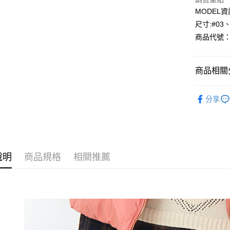
MODEL資
Google Pa
尺寸:#03
AFTEE先
商品代號：1
相關說明
【關於「A
AFTEE
商品相關分
便利好安
運送方式
１．簡單
⁕褲子-Pan
２．便利
全家--滿2
分享
３．安心
每筆NT$6
【「AFT
付款後全家取
１．於結帳
付」結帳
每筆NT$6
２．訂單
３．收到繳
說明
商品規格
相關推薦
7-11--滿
／ATM／
每筆NT$6
※ 請注意
絡購買商品
先享後付
付款後7-1
※ 交易是
每筆NT$6
是否繳費成
付客戶支
宅配-滿20