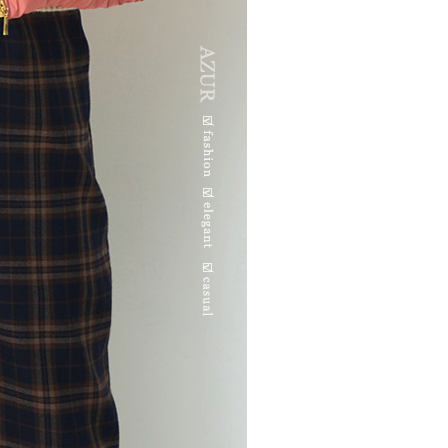
項】
20，滿NT$2,000(含以上)免運費
恩沛科技股份有限公司提供之「AFTEE先享後付」服務完成之
依本服務之必要範圍內提供個人資料，並將交易相關給付款項請
讓予恩沛科技股份有限公司。
個人資料處理事宜，請瀏覽以下網址：
ee.tw/terms/#terms3
年的使用者請事先徵得法定代理人或監護人之同意方可使用
E先享後付」，若未經同意申辦者引起之損失，本公司不負相關責
AFTEE先享後付」時，將依據個別帳號之用戶狀況，依本公司
核予不同之上限額度；若仍有額度不足之情形，本公司將視審查
用戶進行身份認證。
一人註冊多個帳號或使用他人資訊註冊。若發現惡意使用之情
科技股份有限公司將有權停止該用戶之使用額度並採取法律行