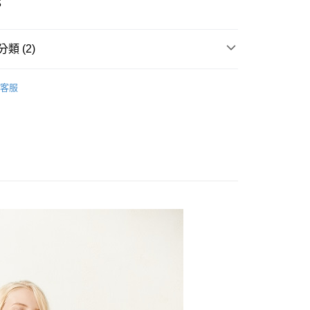
5
類 (2)
ts
長褲-Long Pants
y
客服
👉自在休閒｜舒適出遊系列
享後付
FTEE先享後付」】
先享後付是「在收到商品之後才付款」的支付方式。 讓您購物簡單
心！
：不需註冊會員、不需綁卡、不需儲值。
：只要手機號碼，簡訊認證，即可結帳。
000元免運
：先確認商品／服務後，再付款。
0，滿NT$2,000(含以上)免運費
EE先享後付」結帳流程】
貨---滿2000元免運
方式選擇「AFTEE先享後付」後，將跳轉至「AFTEE先享後
頁面，進行簡訊認證並確認金額後，即可完成結帳。
0，滿NT$2,000(含以上)免運費
成立數日內，您將收到繳費通知簡訊。
費通知簡訊後14天內，點擊此簡訊中的連結，可透過四大超商
2000元免運
網路銀行／等多元方式進行付款，方視為交易完成。
0，滿NT$2,000(含以上)免運費
：結帳手續完成當下不需立刻繳費，但若您需要取消訂單，請聯
的店家。未經商家同意取消之訂單仍視為有效，需透過AFTEE