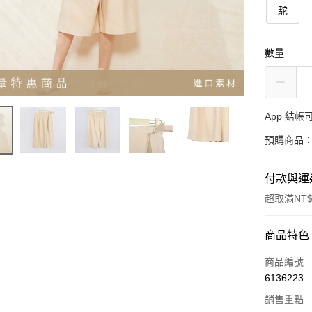
駝
數量
App 結
預購商品：
付款與運
超取滿NT$
付款方式
商品特色
信用卡一
商品編號
6136223
超商取貨
銷售重點
LINE Pay