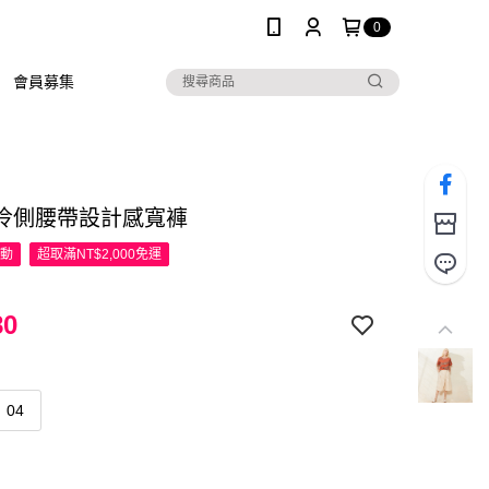
0
會員募集
伶側腰帶設計感寬褲
活動
超取滿NT$2,000免運
80
04