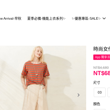
w Arrival-早秋
夏季必備-機能上衣系列✨
✨優惠專區-SALE✨
時尚女
App 獨享
NT$4,680
NT$6
尺寸
03
顏色