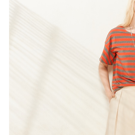
先享後付
付款後7-1
※ 交易是
每筆NT$6
是否繳費成
付客戶支
宅配-滿20
【注意事
每筆NT$1
１．透過由
交易，需
求債權轉
２．關於
https://aft
３．未成
「AFTE
任。
４．使用「
即時審查
結果請求
５．嚴禁
形，恩沛
動。