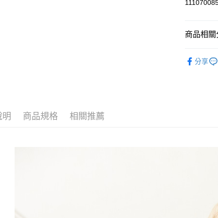
11107008
Apple Pay
商品相關分
悠遊付
⁕褲子-Pan
Google Pa
分享
風格精選
AFTEE先
相關說明
【關於「A
AFTEE
便利好安
運送方式
說明
商品規格
相關推薦
１．簡單
２．便利
全家--滿2
３．安心
每筆NT$6
【「AFT
付款後全家取
１．於結帳
付」結帳
每筆NT$6
２．訂單
３．收到繳
7-11--滿
／ATM／
每筆NT$6
※ 請注意
絡購買商品