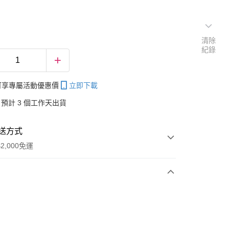
清除
紀錄
帳可享專屬活動優惠價
立即下載
預計 3 個工作天出貨
送方式
2,000免運
次付款
付款