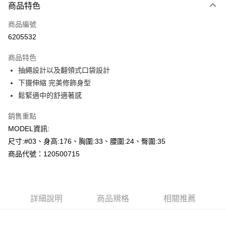
商品特色
信用卡一次付款
商品編號
超商取貨付款
6205532
LINE Pay
商品特色
Apple Pay
抽繩設計以及翻領式口袋設計
下擺伸縮 完美修飾身型
悠遊付
鬆緊適中的舒適著感
Google Pay
銷售重點
AFTEE先享後付
MODEL資訊:
相關說明
尺寸:#03、身高:176、胸圍:33、腰圍:24、臀圍:35
【關於「AFTEE先享後付」】
商品代號：120500715
AFTEE先享後付是「在收到商品之後才付款」的支付方式。 讓您購物簡單
運送方式
便利好安心！
１．簡單：不需註冊會員、不需綁卡、不需儲值。
全家--滿2000元免運
２．便利：只要手機號碼，簡訊認證，即可結帳。
每筆NT$60，滿NT$2,000(含以上)免運費
３．安心：先確認商品／服務後，再付款。
詳細說明
商品規格
相關推薦
付款後全家取貨---滿2000元免運
【「AFTEE先享後付」結帳流程】
１．於結帳方式選擇「AFTEE先享後付」後，將跳轉至「AFTEE先享後付」
每筆NT$60，滿NT$2,000(含以上)免運費