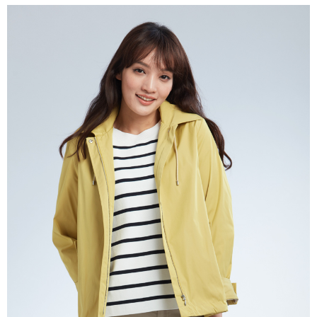
結帳頁面，進行簡訊認證並確認金額後，即可完成結帳。
２．訂單成立數日內，您將收到繳費通知簡訊。
7-11--滿2000元免運
３．收到繳費通知簡訊後14天內，點擊此簡訊中的連結，可透過四大超商／
每筆NT$60，滿NT$2,000(含以上)免運費
ATM／網路銀行／等多元方式進行付款，方視為交易完成。
※ 請注意：結帳手續完成當下不需立刻繳費，但若您需要取消訂單，請聯絡
付款後7-11取貨---滿2000元免運
購買商品的店家。未經商家同意取消之訂單仍視為有效，需透過AFTEE先享
後付繳納相關費用。
每筆NT$60，滿NT$2,000(含以上)免運費
※ 交易是否成功請以「AFTEE先享後付 」之結帳頁面顯示為準，若有關於
是否繳費成功／繳費後需取消欲退款等相關疑問，請聯繫「AFTEE先享後付
宅配-滿2000元免運
客戶支援中心」
https://netprotections.freshdesk.com/support/home
每筆NT$120，滿NT$2,000(含以上)免運費
【注意事項】
１．透過由恩沛科技股份有限公司提供之「AFTEE先享後付」服務完成之交
易，需依本服務之必要範圍內提供個人資料，並將交易相關給付款項請求債
權轉讓予恩沛科技股份有限公司。
２．關於個人資料處理事宜，請瀏覽以下網址：
https://aftee.tw/terms/#terms3
３．未成年的使用者請事先徵得法定代理人或監護人之同意方可使用
「AFTEE先享後付」，若未經同意申辦者引起之損失，本公司不負相關責
任。
４．使用「AFTEE先享後付」時，將依據個別帳號之用戶狀況，依本公司即
時審查核予不同之上限額度；若仍有額度不足之情形，本公司將視審查結果
請求用戶進行身份認證。
５．嚴禁一人註冊多個帳號或使用他人資訊註冊。若發現惡意使用之情形，
恩沛科技股份有限公司將有權停止該用戶之使用額度並採取法律行動。