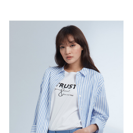
結帳頁面，進行簡訊認證並確認金額後，即可完成結帳。
２．訂單成立數日內，您將收到繳費通知簡訊。
7-11--滿2000元免運
３．收到繳費通知簡訊後14天內，點擊此簡訊中的連結，可透過四大超商／
每筆NT$60，滿NT$2,000(含以上)免運費
ATM／網路銀行／等多元方式進行付款，方視為交易完成。
※ 請注意：結帳手續完成當下不需立刻繳費，但若您需要取消訂單，請聯絡
付款後7-11取貨---滿2000元免運
購買商品的店家。未經商家同意取消之訂單仍視為有效，需透過AFTEE先享
後付繳納相關費用。
每筆NT$60，滿NT$2,000(含以上)免運費
※ 交易是否成功請以「AFTEE先享後付 」之結帳頁面顯示為準，若有關於
是否繳費成功／繳費後需取消欲退款等相關疑問，請聯繫「AFTEE先享後付
宅配-滿2000元免運
客戶支援中心」
https://netprotections.freshdesk.com/support/home
每筆NT$120，滿NT$2,000(含以上)免運費
【注意事項】
１．透過由恩沛科技股份有限公司提供之「AFTEE先享後付」服務完成之交
易，需依本服務之必要範圍內提供個人資料，並將交易相關給付款項請求債
權轉讓予恩沛科技股份有限公司。
２．關於個人資料處理事宜，請瀏覽以下網址：
https://aftee.tw/terms/#terms3
３．未成年的使用者請事先徵得法定代理人或監護人之同意方可使用
「AFTEE先享後付」，若未經同意申辦者引起之損失，本公司不負相關責
任。
４．使用「AFTEE先享後付」時，將依據個別帳號之用戶狀況，依本公司即
時審查核予不同之上限額度；若仍有額度不足之情形，本公司將視審查結果
請求用戶進行身份認證。
５．嚴禁一人註冊多個帳號或使用他人資訊註冊。若發現惡意使用之情形，
恩沛科技股份有限公司將有權停止該用戶之使用額度並採取法律行動。