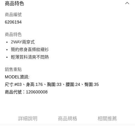
商品特色
信用卡一次付款
商品編號
超商取貨付款
6206194
LINE Pay
商品特色
Apple Pay
2WAY兩穿式
簡約修身直條紋襯衫
悠遊付
輕薄質料清爽不悶熱
Google Pay
銷售重點
AFTEE先享後付
MODEL資訊:
相關說明
尺寸:#03、身高:176、胸圍:33、腰圍:24、臀圍:35
【關於「AFTEE先享後付」】
商品代號：120600008
AFTEE先享後付是「在收到商品之後才付款」的支付方式。 讓您購物簡單
運送方式
便利好安心！
１．簡單：不需註冊會員、不需綁卡、不需儲值。
全家--滿2000元免運
２．便利：只要手機號碼，簡訊認證，即可結帳。
每筆NT$60，滿NT$2,000(含以上)免運費
３．安心：先確認商品／服務後，再付款。
詳細說明
商品規格
相關推薦
付款後全家取貨---滿2000元免運
【「AFTEE先享後付」結帳流程】
１．於結帳方式選擇「AFTEE先享後付」後，將跳轉至「AFTEE先享後付」
每筆NT$60，滿NT$2,000(含以上)免運費