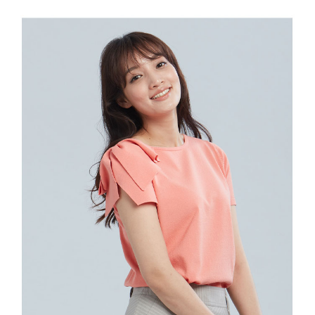
結帳頁面，進行簡訊認證並確認金額後，即可完成結帳。
２．訂單成立數日內，您將收到繳費通知簡訊。
7-11--滿2000元免運
３．收到繳費通知簡訊後14天內，點擊此簡訊中的連結，可透過四大超商／
每筆NT$60，滿NT$2,000(含以上)免運費
ATM／網路銀行／等多元方式進行付款，方視為交易完成。
※ 請注意：結帳手續完成當下不需立刻繳費，但若您需要取消訂單，請聯絡
付款後7-11取貨---滿2000元免運
購買商品的店家。未經商家同意取消之訂單仍視為有效，需透過AFTEE先享
後付繳納相關費用。
每筆NT$60，滿NT$2,000(含以上)免運費
※ 交易是否成功請以「AFTEE先享後付 」之結帳頁面顯示為準，若有關於
是否繳費成功／繳費後需取消欲退款等相關疑問，請聯繫「AFTEE先享後付
宅配-滿2000元免運
客戶支援中心」
https://netprotections.freshdesk.com/support/home
每筆NT$120，滿NT$2,000(含以上)免運費
【注意事項】
１．透過由恩沛科技股份有限公司提供之「AFTEE先享後付」服務完成之交
易，需依本服務之必要範圍內提供個人資料，並將交易相關給付款項請求債
權轉讓予恩沛科技股份有限公司。
２．關於個人資料處理事宜，請瀏覽以下網址：
https://aftee.tw/terms/#terms3
３．未成年的使用者請事先徵得法定代理人或監護人之同意方可使用
「AFTEE先享後付」，若未經同意申辦者引起之損失，本公司不負相關責
任。
４．使用「AFTEE先享後付」時，將依據個別帳號之用戶狀況，依本公司即
時審查核予不同之上限額度；若仍有額度不足之情形，本公司將視審查結果
請求用戶進行身份認證。
５．嚴禁一人註冊多個帳號或使用他人資訊註冊。若發現惡意使用之情形，
恩沛科技股份有限公司將有權停止該用戶之使用額度並採取法律行動。