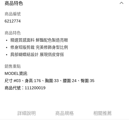
商品特色
信用卡一次付款
商品編號
超商取貨付款
6212774
LINE Pay
商品特色
Apple Pay
精選質感面料 鮮豔配色製造亮眼
修身短版剪裁 完美修飾身型比例
悠遊付
肩部蝴蝶結設計 展現俏皮穿搭
Google Pay
銷售重點
AFTEE先享後付
MODEL資訊:
相關說明
尺寸:#03、身高:176、胸圍:33、腰圍:24、臀圍:35
【關於「AFTEE先享後付」】
商品代號：111200019
AFTEE先享後付是「在收到商品之後才付款」的支付方式。 讓您購物簡單
運送方式
便利好安心！
１．簡單：不需註冊會員、不需綁卡、不需儲值。
全家--滿2000元免運
２．便利：只要手機號碼，簡訊認證，即可結帳。
每筆NT$60，滿NT$2,000(含以上)免運費
３．安心：先確認商品／服務後，再付款。
詳細說明
商品規格
相關推薦
付款後全家取貨---滿2000元免運
【「AFTEE先享後付」結帳流程】
１．於結帳方式選擇「AFTEE先享後付」後，將跳轉至「AFTEE先享後付」
每筆NT$60，滿NT$2,000(含以上)免運費