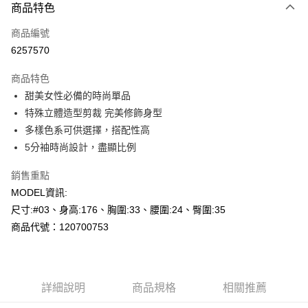
商品特色
信用卡一次付款
商品編號
超商取貨付款
6257570
LINE Pay
商品特色
Apple Pay
甜美女性必備的時尚單品
特殊立體造型剪裁 完美修飾身型
悠遊付
多樣色系可供選擇，搭配性高
Google Pay
5分袖時尚設計，盡顯比例
AFTEE先享後付
銷售重點
相關說明
MODEL資訊:
【關於「AFTEE先享後付」】
尺寸:#03、身高:176、胸圍:33、腰圍:24、臀圍:35
AFTEE先享後付是「在收到商品之後才付款」的支付方式。 讓您購物簡單
運送方式
便利好安心！
商品代號：120700753
１．簡單：不需註冊會員、不需綁卡、不需儲值。
全家--滿2000元免運
２．便利：只要手機號碼，簡訊認證，即可結帳。
每筆NT$60，滿NT$2,000(含以上)免運費
３．安心：先確認商品／服務後，再付款。
付款後全家取貨---滿2000元免運
詳細說明
商品規格
相關推薦
【「AFTEE先享後付」結帳流程】
１．於結帳方式選擇「AFTEE先享後付」後，將跳轉至「AFTEE先享後付」
每筆NT$60，滿NT$2,000(含以上)免運費