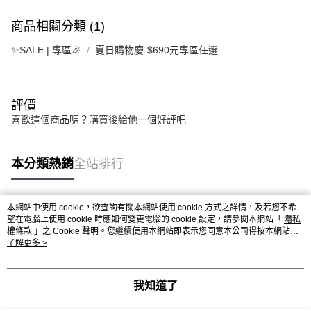
商品相關分類 (1)
✨SALE | 專區🎉
夏日購物慶-$690元專區任選
評價
喜歡這個商品嗎？購買後給他一個好評吧
本分類熱銷
全站排行
本網站中使用 cookie，欲查詢有關本網站使用 cookie 方式之詳情，及若您不希
熱門標籤
望在電腦上使用 cookie 時應如何變更電腦的 cookie 設定，請參閱本網站「
隱私
權條款
」之 Cookie 聲明。您繼續使用本網站即表示您同意本公司得按本網站使
用條款之 Cookie 聲明使用 cookie。
了解更多 >
我知道了