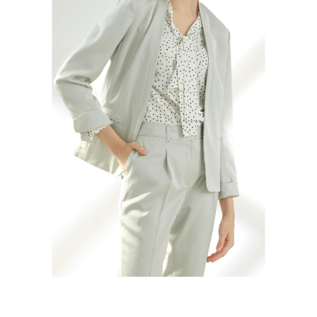
結帳頁面，進行簡訊認證並確認金額後，即可完成結帳。
２．訂單成立數日內，您將收到繳費通知簡訊。
7-11--滿2000元免運
３．收到繳費通知簡訊後14天內，點擊此簡訊中的連結，可透過四大超商／
每筆NT$60，滿NT$2,000(含以上)免運費
ATM／網路銀行／等多元方式進行付款，方視為交易完成。
※ 請注意：結帳手續完成當下不需立刻繳費，但若您需要取消訂單，請聯絡
付款後7-11取貨---滿2000元免運
購買商品的店家。未經商家同意取消之訂單仍視為有效，需透過AFTEE先享
後付繳納相關費用。
每筆NT$60，滿NT$2,000(含以上)免運費
※ 交易是否成功請以「AFTEE先享後付 」之結帳頁面顯示為準，若有關於
是否繳費成功／繳費後需取消欲退款等相關疑問，請聯繫「AFTEE先享後付
宅配-滿2000元免運
客戶支援中心」
https://netprotections.freshdesk.com/support/home
每筆NT$120，滿NT$2,000(含以上)免運費
【注意事項】
１．透過由恩沛科技股份有限公司提供之「AFTEE先享後付」服務完成之交
易，需依本服務之必要範圍內提供個人資料，並將交易相關給付款項請求債
權轉讓予恩沛科技股份有限公司。
２．關於個人資料處理事宜，請瀏覽以下網址：
https://aftee.tw/terms/#terms3
３．未成年的使用者請事先徵得法定代理人或監護人之同意方可使用
「AFTEE先享後付」，若未經同意申辦者引起之損失，本公司不負相關責
任。
４．使用「AFTEE先享後付」時，將依據個別帳號之用戶狀況，依本公司即
時審查核予不同之上限額度；若仍有額度不足之情形，本公司將視審查結果
請求用戶進行身份認證。
５．嚴禁一人註冊多個帳號或使用他人資訊註冊。若發現惡意使用之情形，
恩沛科技股份有限公司將有權停止該用戶之使用額度並採取法律行動。