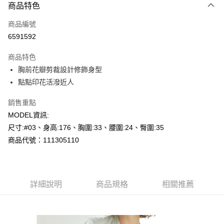
商品特色
信用卡一次付款
商品編號
超商取貨付款
6591592
LINE Pay
商品特色
Apple Pay
胸前花瓣剪裁設計修飾身型
點點印花活潑近人
悠遊付
銷售重點
Google Pay
MODEL資訊:
AFTEE先享後付
尺寸:#03、身高:176、胸圍:33、腰圍:24、臀圍:35
相關說明
商品代號：111305110
【關於「AFTEE先享後付」】
AFTEE先享後付是「在收到商品之後才付款」的支付方式。 讓您購物簡單
運送方式
便利好安心！
１．簡單：不需註冊會員、不需綁卡、不需儲值。
全家--滿2000元免運
２．便利：只要手機號碼，簡訊認證，即可結帳。
詳細說明
商品規格
相關推薦
每筆NT$60，滿NT$2,000(含以上)免運費
３．安心：先確認商品／服務後，再付款。
付款後全家取貨---滿2000元免運
【「AFTEE先享後付」結帳流程】
１．於結帳方式選擇「AFTEE先享後付」後，將跳轉至「AFTEE先享後付」
每筆NT$60，滿NT$2,000(含以上)免運費