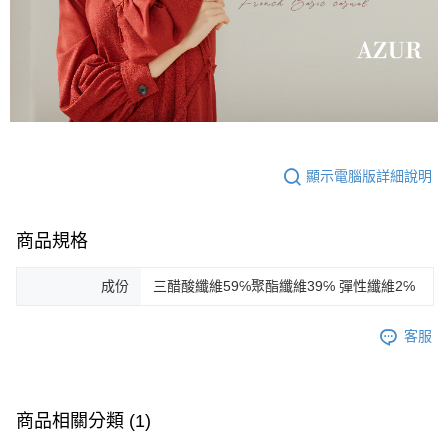
顯示電腦版詳細說明
商品規格
成份
三醋酸纖維59℅聚酯纖維39℅ 彈性纖維2℅
客服
商品相關分類 (1)