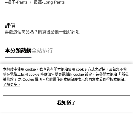
⁕褲子-Pants
長褲-Long Pants
評價
喜歡這個商品嗎？購買後給他一個好評吧
本分類熱銷
全站排行
本網站中使用 cookie，欲查詢有關本網站使用 cookie 方式之詳情，及若您不希
熱門標籤
望在電腦上使用 cookie 時應如何變更電腦的 cookie 設定，請參閱本網站「
隱私
權條款
」之 Cookie 聲明。您繼續使用本網站即表示您同意本公司得按本網站使
用條款之 Cookie 聲明使用 cookie。
了解更多 >
我知道了