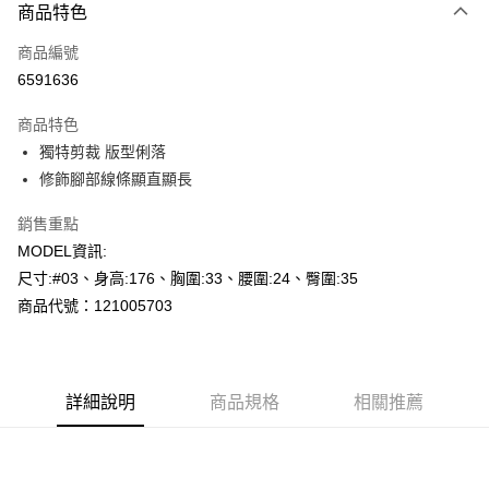
商品特色
信用卡一次付款
商品編號
超商取貨付款
6591636
LINE Pay
商品特色
Apple Pay
獨特剪裁 版型俐落
修飾腳部線條顯直顯長
悠遊付
銷售重點
Google Pay
MODEL資訊:
AFTEE先享後付
尺寸:#03、身高:176、胸圍:33、腰圍:24、臀圍:35
相關說明
商品代號：121005703
【關於「AFTEE先享後付」】
AFTEE先享後付是「在收到商品之後才付款」的支付方式。 讓您購物簡單
運送方式
便利好安心！
１．簡單：不需註冊會員、不需綁卡、不需儲值。
全家--滿2000元免運
２．便利：只要手機號碼，簡訊認證，即可結帳。
詳細說明
商品規格
相關推薦
每筆NT$60，滿NT$2,000(含以上)免運費
３．安心：先確認商品／服務後，再付款。
付款後全家取貨---滿2000元免運
【「AFTEE先享後付」結帳流程】
１．於結帳方式選擇「AFTEE先享後付」後，將跳轉至「AFTEE先享後付」
每筆NT$60，滿NT$2,000(含以上)免運費