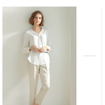
結帳頁面，進行簡訊認證並確認金額後，即可完成結帳。
２．訂單成立數日內，您將收到繳費通知簡訊。
7-11--滿2000元免運
３．收到繳費通知簡訊後14天內，點擊此簡訊中的連結，可透過四大超商／
每筆NT$60，滿NT$2,000(含以上)免運費
ATM／網路銀行／等多元方式進行付款，方視為交易完成。
※ 請注意：結帳手續完成當下不需立刻繳費，但若您需要取消訂單，請聯絡
付款後7-11取貨---滿2000元免運
購買商品的店家。未經商家同意取消之訂單仍視為有效，需透過AFTEE先享
後付繳納相關費用。
每筆NT$60，滿NT$2,000(含以上)免運費
※ 交易是否成功請以「AFTEE先享後付 」之結帳頁面顯示為準，若有關於
是否繳費成功／繳費後需取消欲退款等相關疑問，請聯繫「AFTEE先享後付
宅配-滿2000元免運
客戶支援中心」
https://netprotections.freshdesk.com/support/home
每筆NT$120，滿NT$2,000(含以上)免運費
【注意事項】
１．透過由恩沛科技股份有限公司提供之「AFTEE先享後付」服務完成之交
易，需依本服務之必要範圍內提供個人資料，並將交易相關給付款項請求債
權轉讓予恩沛科技股份有限公司。
２．關於個人資料處理事宜，請瀏覽以下網址：
https://aftee.tw/terms/#terms3
３．未成年的使用者請事先徵得法定代理人或監護人之同意方可使用
「AFTEE先享後付」，若未經同意申辦者引起之損失，本公司不負相關責
任。
４．使用「AFTEE先享後付」時，將依據個別帳號之用戶狀況，依本公司即
時審查核予不同之上限額度；若仍有額度不足之情形，本公司將視審查結果
請求用戶進行身份認證。
５．嚴禁一人註冊多個帳號或使用他人資訊註冊。若發現惡意使用之情形，
恩沛科技股份有限公司將有權停止該用戶之使用額度並採取法律行動。