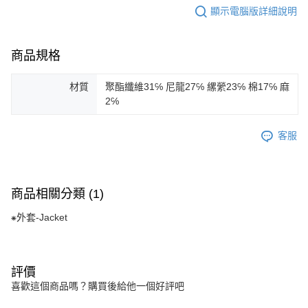
顯示電腦版詳細說明
商品規格
材質
聚酯纖維31℅ 尼龍27℅ 縲縈23℅ 棉17℅ 麻
2℅
客服
商品相關分類 (1)
⁕外套-Jacket
評價
喜歡這個商品嗎？購買後給他一個好評吧