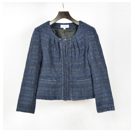
結帳頁面，進行簡訊認證並確認金額後，即可完成結帳。
２．訂單成立數日內，您將收到繳費通知簡訊。
7-11--滿2000元免運
３．收到繳費通知簡訊後14天內，點擊此簡訊中的連結，可透過四大超商／
每筆NT$60，滿NT$2,000(含以上)免運費
ATM／網路銀行／等多元方式進行付款，方視為交易完成。
※ 請注意：結帳手續完成當下不需立刻繳費，但若您需要取消訂單，請聯絡
付款後7-11取貨---滿2000元免運
購買商品的店家。未經商家同意取消之訂單仍視為有效，需透過AFTEE先享
後付繳納相關費用。
每筆NT$60，滿NT$2,000(含以上)免運費
※ 交易是否成功請以「AFTEE先享後付 」之結帳頁面顯示為準，若有關於
是否繳費成功／繳費後需取消欲退款等相關疑問，請聯繫「AFTEE先享後付
宅配-滿2000元免運
客戶支援中心」
https://netprotections.freshdesk.com/support/home
每筆NT$120，滿NT$2,000(含以上)免運費
【注意事項】
１．透過由恩沛科技股份有限公司提供之「AFTEE先享後付」服務完成之交
易，需依本服務之必要範圍內提供個人資料，並將交易相關給付款項請求債
權轉讓予恩沛科技股份有限公司。
２．關於個人資料處理事宜，請瀏覽以下網址：
https://aftee.tw/terms/#terms3
３．未成年的使用者請事先徵得法定代理人或監護人之同意方可使用
「AFTEE先享後付」，若未經同意申辦者引起之損失，本公司不負相關責
任。
４．使用「AFTEE先享後付」時，將依據個別帳號之用戶狀況，依本公司即
時審查核予不同之上限額度；若仍有額度不足之情形，本公司將視審查結果
請求用戶進行身份認證。
５．嚴禁一人註冊多個帳號或使用他人資訊註冊。若發現惡意使用之情形，
恩沛科技股份有限公司將有權停止該用戶之使用額度並採取法律行動。