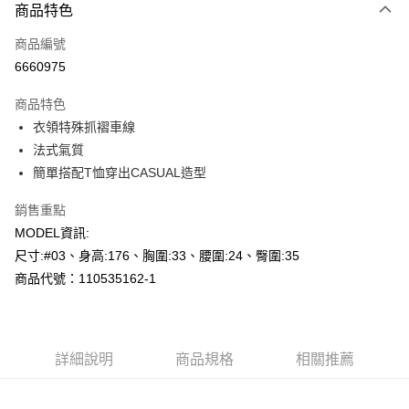
商品特色
信用卡一次付款
商品編號
超商取貨付款
6660975
LINE Pay
商品特色
Apple Pay
衣領特殊抓褶車線
法式氣質
悠遊付
簡單搭配T恤穿出CASUAL造型
Google Pay
銷售重點
AFTEE先享後付
MODEL資訊:
相關說明
尺寸:#03、身高:176、胸圍:33、腰圍:24、臀圍:35
【關於「AFTEE先享後付」】
商品代號：110535162-1
AFTEE先享後付是「在收到商品之後才付款」的支付方式。 讓您購物簡單
運送方式
便利好安心！
１．簡單：不需註冊會員、不需綁卡、不需儲值。
全家--滿2000元免運
２．便利：只要手機號碼，簡訊認證，即可結帳。
每筆NT$60，滿NT$2,000(含以上)免運費
３．安心：先確認商品／服務後，再付款。
詳細說明
商品規格
相關推薦
付款後全家取貨---滿2000元免運
【「AFTEE先享後付」結帳流程】
１．於結帳方式選擇「AFTEE先享後付」後，將跳轉至「AFTEE先享後付」
每筆NT$60，滿NT$2,000(含以上)免運費