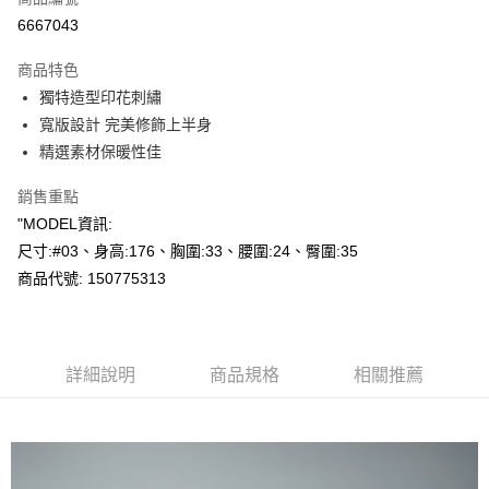
超商取貨付款
6667043
LINE Pay
商品特色
Apple Pay
獨特造型印花刺繡
寬版設計 完美修飾上半身
悠遊付
精選素材保暖性佳
Google Pay
銷售重點
AFTEE先享後付
"MODEL資訊:
相關說明
尺寸:#03、身高:176、胸圍:33、腰圍:24、臀圍:35
【關於「AFTEE先享後付」】
商品代號: 150775313
AFTEE先享後付是「在收到商品之後才付款」的支付方式。 讓您購物簡單
運送方式
便利好安心！
１．簡單：不需註冊會員、不需綁卡、不需儲值。
全家--滿2000元免運
２．便利：只要手機號碼，簡訊認證，即可結帳。
每筆NT$60，滿NT$2,000(含以上)免運費
３．安心：先確認商品／服務後，再付款。
詳細說明
商品規格
相關推薦
付款後全家取貨---滿2000元免運
【「AFTEE先享後付」結帳流程】
１．於結帳方式選擇「AFTEE先享後付」後，將跳轉至「AFTEE先享後付」
每筆NT$60，滿NT$2,000(含以上)免運費
結帳頁面，進行簡訊認證並確認金額後，即可完成結帳。
２．訂單成立數日內，您將收到繳費通知簡訊。
7-11--滿2000元免運
３．收到繳費通知簡訊後14天內，點擊此簡訊中的連結，可透過四大超商／