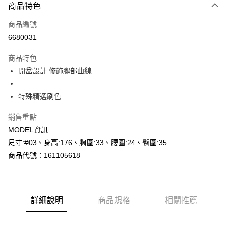
商品特色
信用卡一次付款
商品編號
超商取貨付款
6680031
LINE Pay
商品特色
Apple Pay
開岔設計 修飾腿部曲線
悠遊付
特殊精選刷色
Google Pay
銷售重點
AFTEE先享後付
MODEL資訊:
相關說明
尺寸:#03、身高:176、胸圍:33、腰圍:24、臀圍:35
【關於「AFTEE先享後付」】
商品代號：161105618
AFTEE先享後付是「在收到商品之後才付款」的支付方式。 讓您購物簡單
運送方式
便利好安心！
１．簡單：不需註冊會員、不需綁卡、不需儲值。
全家--滿2000元免運
２．便利：只要手機號碼，簡訊認證，即可結帳。
每筆NT$60，滿NT$2,000(含以上)免運費
３．安心：先確認商品／服務後，再付款。
詳細說明
商品規格
相關推薦
付款後全家取貨---滿2000元免運
【「AFTEE先享後付」結帳流程】
１．於結帳方式選擇「AFTEE先享後付」後，將跳轉至「AFTEE先享後付」
每筆NT$60，滿NT$2,000(含以上)免運費