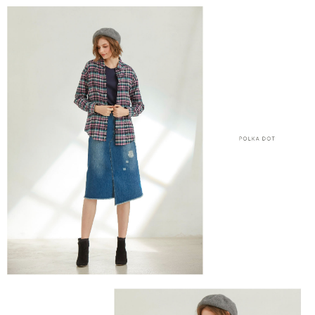
結帳頁面，進行簡訊認證並確認金額後，即可完成結帳。
２．訂單成立數日內，您將收到繳費通知簡訊。
7-11--滿2000元免運
３．收到繳費通知簡訊後14天內，點擊此簡訊中的連結，可透過四大超商／
每筆NT$60，滿NT$2,000(含以上)免運費
ATM／網路銀行／等多元方式進行付款，方視為交易完成。
※ 請注意：結帳手續完成當下不需立刻繳費，但若您需要取消訂單，請聯絡
付款後7-11取貨---滿2000元免運
購買商品的店家。未經商家同意取消之訂單仍視為有效，需透過AFTEE先享
後付繳納相關費用。
每筆NT$60，滿NT$2,000(含以上)免運費
※ 交易是否成功請以「AFTEE先享後付 」之結帳頁面顯示為準，若有關於
是否繳費成功／繳費後需取消欲退款等相關疑問，請聯繫「AFTEE先享後付
宅配-滿2000元免運
客戶支援中心」
https://netprotections.freshdesk.com/support/home
每筆NT$120，滿NT$2,000(含以上)免運費
【注意事項】
１．透過由恩沛科技股份有限公司提供之「AFTEE先享後付」服務完成之交
易，需依本服務之必要範圍內提供個人資料，並將交易相關給付款項請求債
權轉讓予恩沛科技股份有限公司。
２．關於個人資料處理事宜，請瀏覽以下網址：
https://aftee.tw/terms/#terms3
３．未成年的使用者請事先徵得法定代理人或監護人之同意方可使用
「AFTEE先享後付」，若未經同意申辦者引起之損失，本公司不負相關責
任。
４．使用「AFTEE先享後付」時，將依據個別帳號之用戶狀況，依本公司即
時審查核予不同之上限額度；若仍有額度不足之情形，本公司將視審查結果
請求用戶進行身份認證。
５．嚴禁一人註冊多個帳號或使用他人資訊註冊。若發現惡意使用之情形，
恩沛科技股份有限公司將有權停止該用戶之使用額度並採取法律行動。