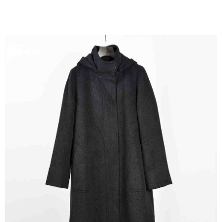
結帳頁面，進行簡訊認證並確認金額後，即可完成結帳。
２．訂單成立數日內，您將收到繳費通知簡訊。
7-11--滿2000元免運
３．收到繳費通知簡訊後14天內，點擊此簡訊中的連結，可透過四大超商／
每筆NT$60，滿NT$2,000(含以上)免運費
ATM／網路銀行／等多元方式進行付款，方視為交易完成。
※ 請注意：結帳手續完成當下不需立刻繳費，但若您需要取消訂單，請聯絡
付款後7-11取貨---滿2000元免運
購買商品的店家。未經商家同意取消之訂單仍視為有效，需透過AFTEE先享
後付繳納相關費用。
每筆NT$60，滿NT$2,000(含以上)免運費
※ 交易是否成功請以「AFTEE先享後付 」之結帳頁面顯示為準，若有關於
是否繳費成功／繳費後需取消欲退款等相關疑問，請聯繫「AFTEE先享後付
宅配-滿2000元免運
客戶支援中心」
https://netprotections.freshdesk.com/support/home
每筆NT$120，滿NT$2,000(含以上)免運費
【注意事項】
１．透過由恩沛科技股份有限公司提供之「AFTEE先享後付」服務完成之交
易，需依本服務之必要範圍內提供個人資料，並將交易相關給付款項請求債
權轉讓予恩沛科技股份有限公司。
２．關於個人資料處理事宜，請瀏覽以下網址：
https://aftee.tw/terms/#terms3
３．未成年的使用者請事先徵得法定代理人或監護人之同意方可使用
「AFTEE先享後付」，若未經同意申辦者引起之損失，本公司不負相關責
任。
４．使用「AFTEE先享後付」時，將依據個別帳號之用戶狀況，依本公司即
時審查核予不同之上限額度；若仍有額度不足之情形，本公司將視審查結果
請求用戶進行身份認證。
５．嚴禁一人註冊多個帳號或使用他人資訊註冊。若發現惡意使用之情形，
恩沛科技股份有限公司將有權停止該用戶之使用額度並採取法律行動。