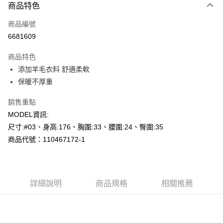
商品特色
信用卡一次付款
商品編號
超商取貨付款
6681609
LINE Pay
商品特色
Apple Pay
添加羊毛衣料 舒適柔軟
保暖不厚重
悠遊付
銷售重點
Google Pay
MODEL資訊:
AFTEE先享後付
尺寸:#03、身高:176、胸圍:33、腰圍:24、臀圍:35
相關說明
商品代號：110467172-1
【關於「AFTEE先享後付」】
AFTEE先享後付是「在收到商品之後才付款」的支付方式。 讓您購物簡單
運送方式
便利好安心！
１．簡單：不需註冊會員、不需綁卡、不需儲值。
全家--滿2000元免運
２．便利：只要手機號碼，簡訊認證，即可結帳。
詳細說明
商品規格
相關推薦
每筆NT$60，滿NT$2,000(含以上)免運費
３．安心：先確認商品／服務後，再付款。
付款後全家取貨---滿2000元免運
【「AFTEE先享後付」結帳流程】
１．於結帳方式選擇「AFTEE先享後付」後，將跳轉至「AFTEE先享後付」
每筆NT$60，滿NT$2,000(含以上)免運費