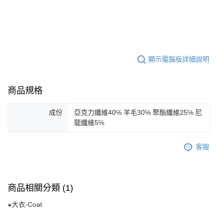
顯示電腦版詳細說明
商品規格
成份
亞克力纖維40℅ 羊毛30℅ 聚酯纖維25℅ 尼
龍纖維5℅
客服
商品相關分類 (1)
⁕大衣-Coat